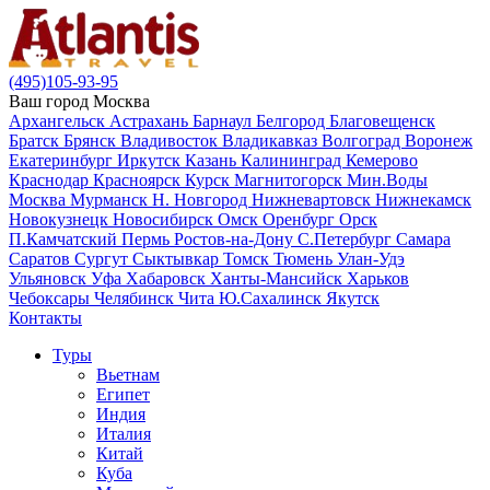
(495)105-93-95
Ваш город
Москва
Архангельск
Астрахань
Барнаул
Белгород
Благовещенск
Братск
Брянск
Владивосток
Владикавказ
Волгоград
Воронеж
Екатеринбург
Иркутск
Казань
Калининград
Кемерово
Краснодар
Красноярск
Курск
Магнитогорск
Мин.Воды
Москва
Мурманск
Н. Новгород
Нижневартовск
Нижнекамск
Новокузнецк
Новосибирск
Омск
Оренбург
Орск
П.Камчатский
Пермь
Ростов-на-Дону
С.Петербург
Самара
Саратов
Сургут
Сыктывкар
Томск
Тюмень
Улан-Удэ
Ульяновск
Уфа
Хабаровск
Ханты-Мансийск
Харьков
Чебоксары
Челябинск
Чита
Ю.Сахалинск
Якутск
Контакты
Туры
Вьетнам
Египет
Индия
Италия
Китай
Куба