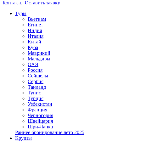
Контакты
Оставить заявку
Туры
Вьетнам
Египет
Индия
Италия
Китай
Куба
Маврикий
Мальдивы
ОАЭ
Россия
Сейшелы
Сербия
Таиланд
Тунис
Турция
Узбекистан
Франция
Черногория
Швейцария
Шри-Ланка
Раннее бронирование лето 2025
Круизы