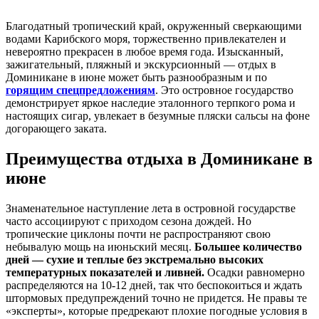
Благодатный тропический край, окруженный сверкающими
водами Карибского моря, торжественно привлекателен и
невероятно прекрасен в любое время года. Изысканный,
зажигательный, пляжный и экскурсионный — отдых в
Доминикане в июне может быть разнообразным и по
горящим спецпредложениям
. Это островное государство
демонстрирует яркое наследие эталонного терпкого рома и
настоящих сигар, увлекает в безумные пляски сальсы на фоне
догорающего заката.
Преимущества отдыха в Доминикане в
июне
Знаменательное наступление лета в островной государстве
часто ассоциируют с приходом сезона дождей. Но
тропические циклоны почти не распространяют свою
небывалую мощь на июньский месяц.
Большее количество
дней — сухие и теплые без экстремально высоких
температурных показателей и ливней.
Осадки равномерно
распределяются на 10-12 дней, так что беспокоиться и ждать
штормовых предупреждений точно не придется. Не правы те
«эксперты», которые предрекают плохие погодные условия в