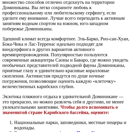
множество способов отлично отдохнуть на территории
Доминиканы. Вы легко сохраните любовь к
профессиональному или любительскому серфингу, если
уделите ему внимание. Лучше всего переходить к активным
занятиям водным спортом на южном, юго-западном
побережье Доминиканы.
Здешний климат всегда комфортнее. Эль-Барко, Рио-сан-Хуан,
Бока-Чика и Лас-Терренас идеально подходят для
виндсерфинга и других вариантов активного
времяпрепровождения. Популярностью пользуются
современные аквацентры Саоны и Баваро, где можно увидеть
необычных представителей подводной фауны Доминиканы,
приятные глазу и удивительно красивые коралловые
скопления. Активистам придутся по душе ночные
погружения, позволяющие оценить каждую «клеточку»
величественных карибских глубин.
Экзотика пляжного отдыха в удивительной Доминикане —
это прекрасно, но можно развлечь себя и другими, не менее
увлекательными занятиями.
Чтобы долго вспоминать о
знаменитой стране Карибского бассейна, оцените:
Национальные парки, заповедники, местные пещеры и
водопады.