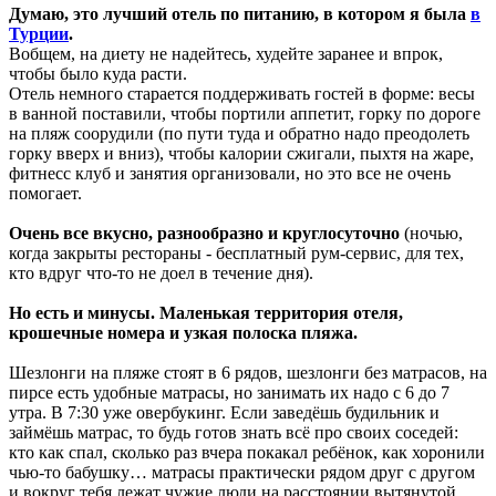
Думаю, это лучший отель по питанию, в котором я была
в
Турции
.
Вобщем, на диету не надейтесь, худейте заранее и впрок,
чтобы было куда расти.
Отель немного старается поддерживать гостей в форме: весы
в ванной поставили, чтобы портили аппетит, горку по дороге
на пляж соорудили (по пути туда и обратно надо преодолеть
горку вверх и вниз), чтобы калории сжигали, пыхтя на жаре,
фитнесс клуб и занятия организовали, но это все не очень
помогает.
Очень все вкусно, разнообразно и круглосуточно
(ночью,
когда закрыты рестораны - бесплатный рум-сервис, для тех,
кто вдруг что-то не доел в течение дня).
Но есть и минусы. Маленькая территория отеля,
крошечные номера и узкая полоска пляжа.
Шезлонги на пляже стоят в 6 рядов, шезлонги без матрасов, на
пирсе есть удобные матрасы, но занимать их надо с 6 до 7
утра. В 7:30 уже овербукинг. Если заведёшь будильник и
займёшь матрас, то будь готов знать всё про своих соседей:
кто как спал, сколько раз вчера покакал ребёнок, как хоронили
чью-то бабушку… матрасы практически рядом друг с другом
и вокруг тебя лежат чужие люди на расстоянии вытянутой