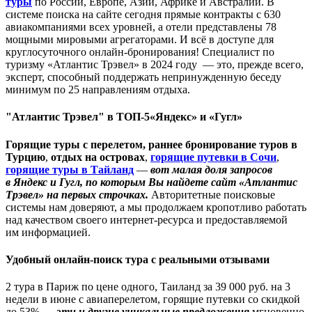
туры
по России, Европе, Азии, Африке и Австралии. В
системе поиска на сайте сегодня прямые контракты с 630
авиакомпаниями всех уровней, а отели представлены 78
мощными мировыми агрегаторами. И всё в доступе для
круглосуточного онлайн-бронирования! Специалист по
туризму «Атлантис Трэвел» в 2024 году — это, прежде всего,
эксперт, способный поддержать непринужденную беседу
минимум по 25 направлениям отдыха.
"Атлантис Трэвел" в ТОП-5«Яндекс» и «Гугл»
Горящие туры с перелетом,
раннее бронирование туров в
Турцию
,
отдых на островах
,
горящие путевки в Сочи
,
горящие
туры в Тайланд
—
вот малая доля запросов
в Яндекс и Гугл, по которым Вы найдете сайт «Атлантис
Трэвел» на первых строчках.
Авторитетные поисковые
системы нам доверяют, а мы продолжаем кропотливо работать
над качеством своего интернет-ресурса и предоставляемой
им информацией.
Удобный онлайн-поиск тура с реальными отзывами
2 тура в Париж по цене одного, Таиланд за 39 000 руб. на 3
недели в июне с авиаперелетом, горящие путевки со скидкой
до 53% —
эти и другие уникальные предложения
мгновенно