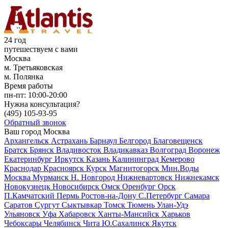
24 год
путешествуем с вами
Москва
м. Третьяковская
м. Полянка
Время работы
пн-пт:
10:00-20:00
Нужна консультация?
(495)
105-93-95
Обратный звонок
Ваш город
Москва
Архангельск
Астрахань
Барнаул
Белгород
Благовещенск
Братск
Брянск
Владивосток
Владикавказ
Волгоград
Воронеж
Екатеринбург
Иркутск
Казань
Калининград
Кемерово
Краснодар
Красноярск
Курск
Магнитогорск
Мин.Воды
Москва
Мурманск
Н. Новгород
Нижневартовск
Нижнекамск
Новокузнецк
Новосибирск
Омск
Оренбург
Орск
П.Камчатский
Пермь
Ростов-на-Дону
С.Петербург
Самара
Саратов
Сургут
Сыктывкар
Томск
Тюмень
Улан-Удэ
Ульяновск
Уфа
Хабаровск
Ханты-Мансийск
Харьков
Чебоксары
Челябинск
Чита
Ю.Сахалинск
Якутск