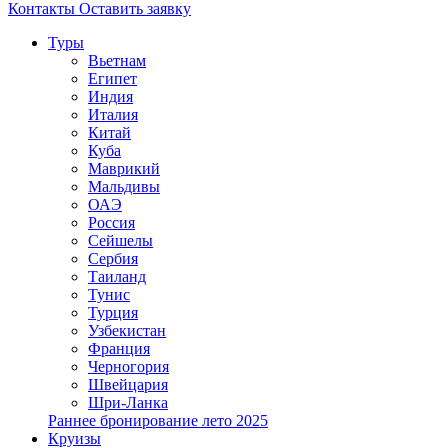
Контакты
Оставить заявку
Туры
Вьетнам
Египет
Индия
Италия
Китай
Куба
Маврикий
Мальдивы
ОАЭ
Россия
Сейшелы
Сербия
Таиланд
Тунис
Турция
Узбекистан
Франция
Черногория
Швейцария
Шри-Ланка
Раннее бронирование лето 2025
Круизы