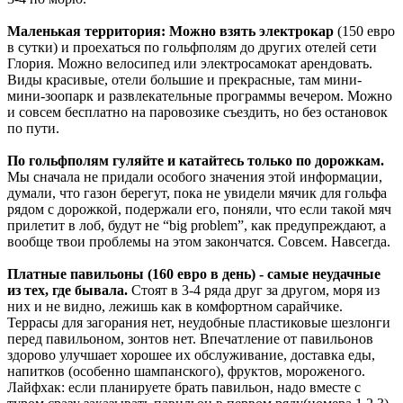
Маленькая территория: Можно взять электрокар
(150 евро
в сутки) и проехаться по гольфполям до других отелей сети
Глория. Можно велосипед или электросамокат арендовать.
Виды красивые, отели большие и прекрасные, там мини-
мини-зоопарк и развлекательные программы вечером. Можно
и совсем бесплатно на паровозике съездить, но без остановок
по пути.
По гольфполям гуляйте и катайтесь только по дорожкам.
Мы сначала не придали особого значения этой информации,
думали, что газон берегут, пока не увидели мячик для гольфа
рядом с дорожкой, подержали его, поняли, что если такой мяч
прилетит в лоб, будут не “big problem”, как предупреждают, а
вообще твои проблемы на этом закончатся. Совсем. Навсегда.
Платные павильоны (160 евро в день) - самые неудачные
из тех, где бывала.
Стоят в 3-4 ряда друг за другом, моря из
них и не видно, лежишь как в комфортном сарайчике.
Террасы для загорания нет, неудобные пластиковые шезлонги
перед павильоном, зонтов нет. Впечатление от павильонов
здорово улучшает хорошее их обслуживание, доставка еды,
напитков (особенно шампанского), фруктов, мороженого.
Лайфхак: если планируете брать павильон, надо вместе с