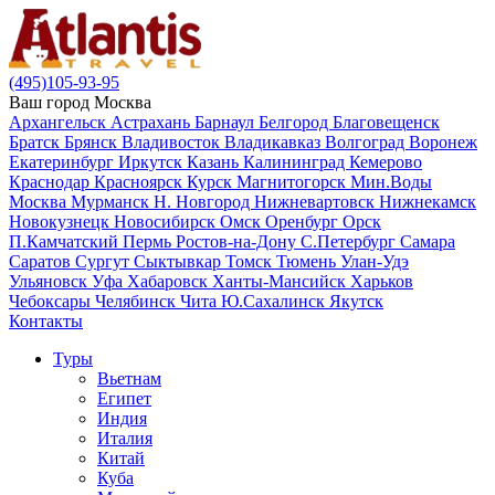
(495)105-93-95
Ваш город
Москва
Архангельск
Астрахань
Барнаул
Белгород
Благовещенск
Братск
Брянск
Владивосток
Владикавказ
Волгоград
Воронеж
Екатеринбург
Иркутск
Казань
Калининград
Кемерово
Краснодар
Красноярск
Курск
Магнитогорск
Мин.Воды
Москва
Мурманск
Н. Новгород
Нижневартовск
Нижнекамск
Новокузнецк
Новосибирск
Омск
Оренбург
Орск
П.Камчатский
Пермь
Ростов-на-Дону
С.Петербург
Самара
Саратов
Сургут
Сыктывкар
Томск
Тюмень
Улан-Удэ
Ульяновск
Уфа
Хабаровск
Ханты-Мансийск
Харьков
Чебоксары
Челябинск
Чита
Ю.Сахалинск
Якутск
Контакты
Туры
Вьетнам
Египет
Индия
Италия
Китай
Куба