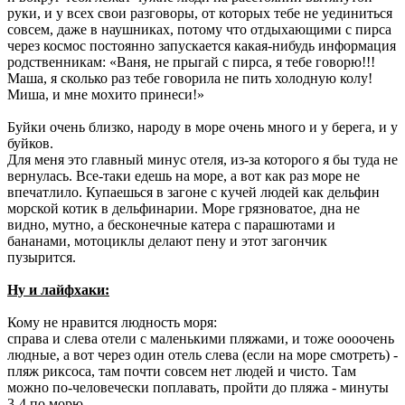
руки, и у всех свои разговоры, от которых тебе не уединиться
совсем, даже в наушниках, потому что отдыхающими с пирса
через космос постоянно запускается какая-нибудь информация
родственникам: «Ваня, не прыгай с пирса, я тебе говорю!!!
Маша, я сколько раз тебе говорила не пить холодную колу!
Миша, и мне мохито принеси!»
Буйки очень близко, народу в море очень много и у берега, и у
буйков.
Для меня это главный минус отеля, из-за которого я бы туда не
вернулась. Все-таки едешь на море, а вот как раз море не
впечатлило. Купаешься в загоне с кучей людей как дельфин
морской котик в дельфинарии. Море грязноватое, дна не
видно, мутно, а бесконечные катера с парашютами и
бананами, мотоциклы делают пену и этот загончик
пузырится.
Ну и лайфхаки:
Кому не нравится людность моря:
справа и слева отели с маленькими пляжами, и тоже оооочень
людные, а вот через один отель слева (если на море смотреть) -
пляж риксоса, там почти совсем нет людей и чисто. Там
можно по-человечески поплавать, пройти до пляжа - минуты
3-4 по морю.