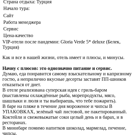
Страна отдыха:
Турция
Начало тура:
Сайт
Работа менеджера
Сервис
Цена-качество
VIP-отели после пандемии: Gloria Verde 5* deluxe (Белек,
Турция)
Как и все в нашей жизни, отель имеет и плюсы, и минусы.
Начну с плюсов: это однозначно питание и сервис.
Думаю, еда понравится самому взыскательному и капризному
гостю, а неприлично вкусные десерты заставят ПП-шников
отказаться от диет.
В отеле реализована суперская идея с гриль-баром
(выставлены охлаждённые рыба, морепродукты, мясо,
шашлыки и люля и ты выбираешь, что тебе пожарить).
В баре на пляже в течение дня мороженое и чипсы В
УПАКОВКАХ, зелёный чай листовой, не пакетированный.
Коктейли и свежевыжатые соки целый день и в барах, и в
ресторанах.
В минибаре помимо напитков шоколад, мармелад, печение,
чипсы.