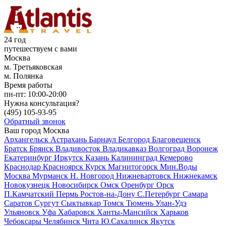
24 год
путешествуем с вами
Москва
м. Третьяковская
м. Полянка
Время работы
пн-пт:
10:00-20:00
Нужна консультация?
(495)
105-93-95
Обратный звонок
Ваш город
Москва
Архангельск
Астрахань
Барнаул
Белгород
Благовещенск
Братск
Брянск
Владивосток
Владикавказ
Волгоград
Воронеж
Екатеринбург
Иркутск
Казань
Калининград
Кемерово
Краснодар
Красноярск
Курск
Магнитогорск
Мин.Воды
Москва
Мурманск
Н. Новгород
Нижневартовск
Нижнекамск
Новокузнецк
Новосибирск
Омск
Оренбург
Орск
П.Камчатский
Пермь
Ростов-на-Дону
С.Петербург
Самара
Саратов
Сургут
Сыктывкар
Томск
Тюмень
Улан-Удэ
Ульяновск
Уфа
Хабаровск
Ханты-Мансийск
Харьков
Чебоксары
Челябинск
Чита
Ю.Сахалинск
Якутск