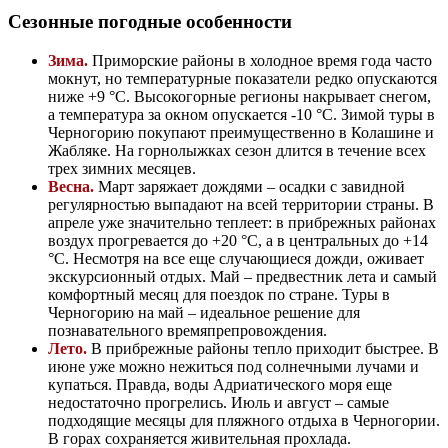
Сезонные погодные особенности
Зима.
Приморские районы в холодное время года часто
мокнут, но температурные показатели редко опускаются
ниже +9 °C. Высокогорные регионы накрывает снегом,
а температура за окном опускается -10 °C. Зимой туры в
Черногорию покупают преимущественно в Колашине и
Жабляке. На горнолыжках сезон длится в течение всех
трех зимних месяцев.
Весна.
Март заряжает дождями – осадки с завидной
регулярностью выпадают на всей территории страны. В
апреле уже значительно теплеет: в прибрежных районах
воздух прогревается до +20 °C, а в центральных до +14
°C. Несмотря на все еще случающиеся дожди, оживает
экскурсионный отдых. Май – предвестник лета и самый
комфортный месяц для поездок по стране. Туры в
Черногорию на май – идеальное решение для
познавательного времяпрепровождения.
Лето.
В прибрежные районы тепло приходит быстрее. В
июне уже можно нежиться под солнечными лучами и
купаться. Правда, воды Адриатического моря еще
недостаточно прогрелись. Июль и август – самые
подходящие месяцы для пляжного отдыха в Черногории.
В горах сохраняется живительная прохлада.