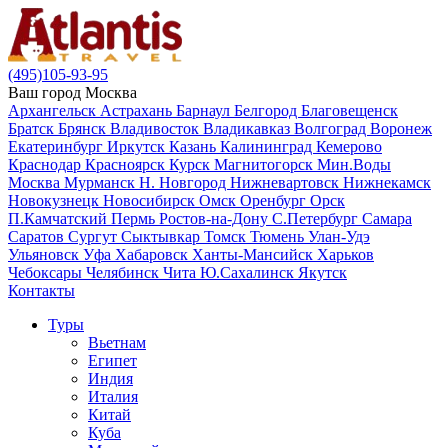
(495)105-93-95
Ваш город
Москва
Архангельск
Астрахань
Барнаул
Белгород
Благовещенск
Братск
Брянск
Владивосток
Владикавказ
Волгоград
Воронеж
Екатеринбург
Иркутск
Казань
Калининград
Кемерово
Краснодар
Красноярск
Курск
Магнитогорск
Мин.Воды
Москва
Мурманск
Н. Новгород
Нижневартовск
Нижнекамск
Новокузнецк
Новосибирск
Омск
Оренбург
Орск
П.Камчатский
Пермь
Ростов-на-Дону
С.Петербург
Самара
Саратов
Сургут
Сыктывкар
Томск
Тюмень
Улан-Удэ
Ульяновск
Уфа
Хабаровск
Ханты-Мансийск
Харьков
Чебоксары
Челябинск
Чита
Ю.Сахалинск
Якутск
Контакты
Туры
Вьетнам
Египет
Индия
Италия
Китай
Куба