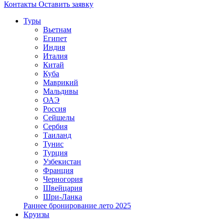
Контакты
Оставить заявку
Туры
Вьетнам
Египет
Индия
Италия
Китай
Куба
Маврикий
Мальдивы
ОАЭ
Россия
Сейшелы
Сербия
Таиланд
Тунис
Турция
Узбекистан
Франция
Черногория
Швейцария
Шри-Ланка
Раннее бронирование лето 2025
Круизы