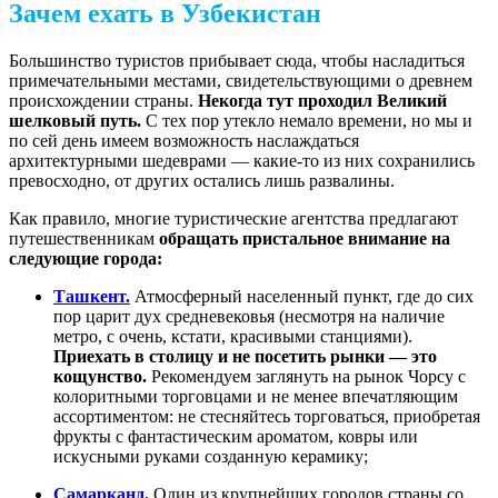
Зачем ехать в Узбекистан
Большинство туристов прибывает сюда, чтобы насладиться
примечательными местами, свидетельствующими о древнем
происхождении страны.
Некогда тут проходил Великий
шелковый путь.
С тех пор утекло немало времени, но мы и
по сей день имеем возможность наслаждаться
архитектурными шедеврами — какие-то из них сохранились
превосходно, от других остались лишь развалины.
Как правило, многие туристические агентства предлагают
путешественникам
обращать пристальное внимание на
следующие города:
Ташкент.
Атмосферный населенный пункт, где до сих
пор царит дух средневековья (несмотря на наличие
метро, с очень, кстати, красивыми станциями).
Приехать в столицу и не посетить рынки — это
кощунство.
Рекомендуем заглянуть на рынок Чорсу с
колоритными торговцами и не менее впечатляющим
ассортиментом: не стесняйтесь торговаться, приобретая
фрукты с фантастическим ароматом, ковры или
искусными руками созданную керамику;
Самарканд.
Один из крупнейших городов страны со