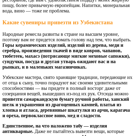
пищу, более привычную европейцам. Напитки, минеральная
вода, вино — тоже не проблема.
Какие сувениры привезти из Узбекистана
Народные ремесла развиты в стране на высшем уровне,
поэтому вам не придется ломать голову над тем, что выбрать.
Горы керамических изделий, изделий из дерева, меди и
серебра, произведения ткачей в виде ковров, чапанов,
тюбетеек, махасэ (потрясающе мягкие меховые сапожки),
сундучки, посуда и другая утварь ожидают вас и на
рынках, и в маленьких магазинчиках.
Узбекские мастера, свято хранящие традиции, передающие их
от отца к сыну, точно порадуют вас своими удивительными
способностями — вы придете в полный восторг даже от
созерцания вещей, вышедших из-под их рук. Отсюда можно
привезти самаркандскую бумагу ручной работы, ханский
шелк и украшения из драгоценных камней, платья из
хлопка и атласа, деревянные шкатулки из арчи, карагача
и ореха, первоклассное вино, мед и сладости.
Единственное, на что наложено табу — изделия
антикварные.
Даже не пытайтесь вывезти вещи, которые