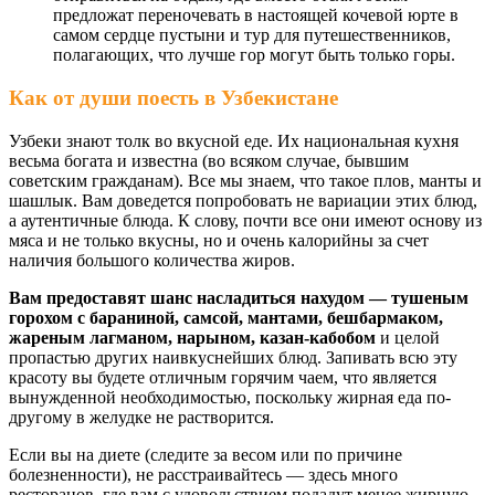
предложат переночевать в настоящей кочевой юрте в
самом сердце пустыни и тур для путешественников,
полагающих, что лучше гор могут быть только горы.
Как от души поесть в Узбекистане
Узбеки знают толк во вкусной еде. Их национальная кухня
весьма богата и известна (во всяком случае, бывшим
советским гражданам). Все мы знаем, что такое плов, манты и
шашлык. Вам доведется попробовать не вариации этих блюд,
а аутентичные блюда. К слову, почти все они имеют основу из
мяса и не только вкусны, но и очень калорийны за счет
наличия большого количества жиров.
Вам предоставят шанс насладиться нахудом — тушеным
горохом с бараниной, самсой, мантами, бешбармаком,
жареным лагманом, нарыном, казан-кабобом
и целой
пропастью других наивкуснейших блюд. Запивать всю эту
красоту вы будете отличным горячим чаем, что является
вынужденной необходимостью, поскольку жирная еда по-
другому в желудке не растворится.
Если вы на диете (следите за весом или по причине
болезненности), не расстраивайтесь — здесь много
ресторанов, где вам с удовольствием подадут менее жирную