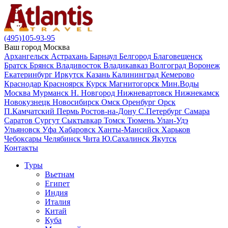
(495)105-93-95
Ваш город
Москва
Архангельск
Астрахань
Барнаул
Белгород
Благовещенск
Братск
Брянск
Владивосток
Владикавказ
Волгоград
Воронеж
Екатеринбург
Иркутск
Казань
Калининград
Кемерово
Краснодар
Красноярск
Курск
Магнитогорск
Мин.Воды
Москва
Мурманск
Н. Новгород
Нижневартовск
Нижнекамск
Новокузнецк
Новосибирск
Омск
Оренбург
Орск
П.Камчатский
Пермь
Ростов-на-Дону
С.Петербург
Самара
Саратов
Сургут
Сыктывкар
Томск
Тюмень
Улан-Удэ
Ульяновск
Уфа
Хабаровск
Ханты-Мансийск
Харьков
Чебоксары
Челябинск
Чита
Ю.Сахалинск
Якутск
Контакты
Туры
Вьетнам
Египет
Индия
Италия
Китай
Куба