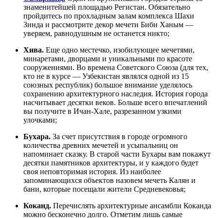
знаменитейшей площадью Регистан. Обязательно
пройдитесь по прохладным залам комплекса Шахи
Зинда и рассмотрите декор мечети Биби Ханым —
уверяем, равнодушным не останется никто;
Хива.
Еще одно местечко, изобилующее мечетями,
минаретами, дворцами и уникальными по красоте
сооружениями. Во времена Советского Союза (для тех,
кто не в курсе — Узбекистан являлся одной из 15
союзных республик) большое внимание уделялось
сохранению архитектурного наследия. История города
насчитывает десятки веков. Больше всего впечатлений
вы получите в Ичан-Хале, разрезанном узкими
улочками;
Бухара.
За счет присутствия в городе огромного
количества древних мечетей и усыпальниц он
напоминает сказку. В старой части Бухары вам покажут
десятки памятников архитектуры, и у каждого будет
своя неповторимая история. Из наиболее
запоминающихся объектов назовем мечеть Калян и
бани, которые посещали жители Средневековья;
Коканд.
Перечислять архитектурные ансамбли Коканда
можно бесконечно долго. Отметим лишь самые