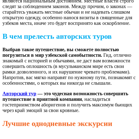
являются национальным достоянием. Местные власти строго
следят за соблюдением законов. Между прочим, о законах —
старайтесь уважать местные обычаи и не надевать слишком
открытую одежду, особенно нанося визиты в священные для
узбеков места, иначе это будет воспринято как оскорбление.
В чем прелесть авторских туров
Выбрав такое путешествие, вы сможете полностью
погрузиться в мир узбекской самобытности.
Гид, отлично
знакомый с историей и обычаями, не даст вам возможности
совершить оплошность (в мусульманском мире есть свои
рамки дозволенного, и их нарушение чревато проблемами).
Напротив, вас мягко направят по нужному пути, познакомят с
особенностями, о которых вы никогда не слышали.
Авторский тур
— это чудесная возможность совершить
путешествие в приятной компании
, насладиться
гостеприимством аборигенов и получить максимум бьющих
через край эмоций за свои кровные.
Лучшие однодневные экскурсии