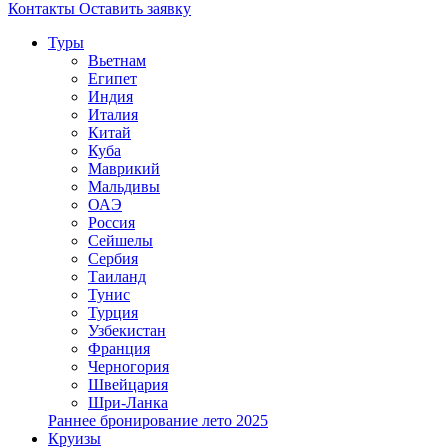
Контакты
Оставить заявку
Туры
Вьетнам
Египет
Индия
Италия
Китай
Куба
Маврикий
Мальдивы
ОАЭ
Россия
Сейшелы
Сербия
Таиланд
Тунис
Турция
Узбекистан
Франция
Черногория
Швейцария
Шри-Ланка
Раннее бронирование лето 2025
Круизы