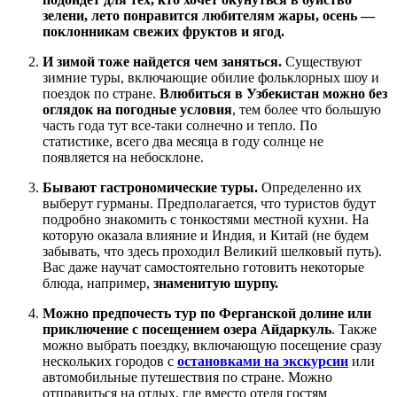
зелени, лето понравится любителям жары, осень —
поклонникам свежих фруктов и ягод.
И зимой тоже найдется чем заняться.
Существуют
зимние туры, включающие обилие фольклорных шоу и
поездок по стране.
Влюбиться в Узбекистан можно без
оглядок на погодные условия
, тем более что большую
часть года тут все-таки солнечно и тепло. По
статистике, всего два месяца в году солнце не
появляется на небосклоне.
Бывают гастрономические туры.
Определенно их
выберут гурманы. Предполагается, что туристов будут
подробно знакомить с тонкостями местной кухни. На
которую оказала влияние и Индия, и Китай (не будем
забывать, что здесь проходил Великий шелковый путь).
Вас даже научат самостоятельно готовить некоторые
блюда, например,
знаменитую шурпу.
Можно предпочесть тур по Ферганской долине или
приключение с посещением озера Айдаркуль
. Также
можно выбрать поездку, включающую посещение сразу
нескольких городов с
остановками на экскурсии
или
автомобильные путешествия по стране. Можно
отправиться на отдых, где вместо отеля гостям