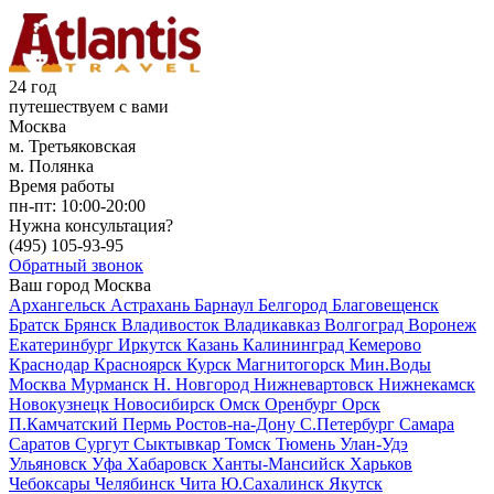
24 год
путешествуем с вами
Москва
м. Третьяковская
м. Полянка
Время работы
пн-пт:
10:00-20:00
Нужна консультация?
(495)
105-93-95
Обратный звонок
Ваш город
Москва
Архангельск
Астрахань
Барнаул
Белгород
Благовещенск
Братск
Брянск
Владивосток
Владикавказ
Волгоград
Воронеж
Екатеринбург
Иркутск
Казань
Калининград
Кемерово
Краснодар
Красноярск
Курск
Магнитогорск
Мин.Воды
Москва
Мурманск
Н. Новгород
Нижневартовск
Нижнекамск
Новокузнецк
Новосибирск
Омск
Оренбург
Орск
П.Камчатский
Пермь
Ростов-на-Дону
С.Петербург
Самара
Саратов
Сургут
Сыктывкар
Томск
Тюмень
Улан-Удэ
Ульяновск
Уфа
Хабаровск
Ханты-Мансийск
Харьков
Чебоксары
Челябинск
Чита
Ю.Сахалинск
Якутск