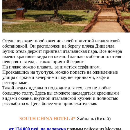
Отель поражает воображение своей приятной итальянской
обстановкой. Он расположен на берегу пляжа Диквелла.
Бутик-отель держит приятная итальянская пара. Все номера
имеют красивые виды на океан. Главная особенность отеля –
невероятная еда, а также приятнй сервис.
На пляже можно плавать, заниматься серфингом.
Проехавшись на тук-туке, можно попасть на оживленные
улицы с яркими вечерними шоу, вечеринками, кафе и
ресторанами.
Такой отдых идеально подходит для тех, кто не любит
большую толпу. Здесь вы сможете насладиться красивыми
видами океана, вкусной итальянской кухней и полностью
расслабиться. Цена более чем привлекательная.
SOUTH CHINA HOTEL 4*
Хайнань (Китай)
от 124 000 руб. на человека
прямым рейсом из Москвы