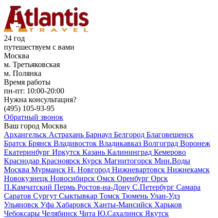
24 год
путешествуем с вами
Москва
м. Третьяковская
м. Полянка
Время работы
пн-пт:
10:00-20:00
Нужна консультация?
(495)
105-93-95
Обратный звонок
Ваш город
Москва
Архангельск
Астрахань
Барнаул
Белгород
Благовещенск
Братск
Брянск
Владивосток
Владикавказ
Волгоград
Воронеж
Екатеринбург
Иркутск
Казань
Калининград
Кемерово
Краснодар
Красноярск
Курск
Магнитогорск
Мин.Воды
Москва
Мурманск
Н. Новгород
Нижневартовск
Нижнекамск
Новокузнецк
Новосибирск
Омск
Оренбург
Орск
П.Камчатский
Пермь
Ростов-на-Дону
С.Петербург
Самара
Саратов
Сургут
Сыктывкар
Томск
Тюмень
Улан-Удэ
Ульяновск
Уфа
Хабаровск
Ханты-Мансийск
Харьков
Чебоксары
Челябинск
Чита
Ю.Сахалинск
Якутск