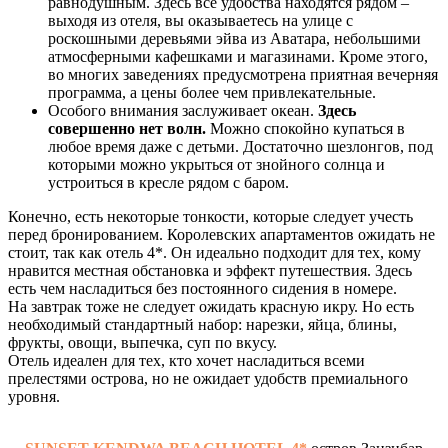
равнодушным. Здесь все удобства находятся рядом –
выходя из отеля, вы оказываетесь на улице с
роскошными деревьями эйва из Аватара, небольшими
атмосферными кафешками и магазинами. Кроме этого,
во многих заведениях предусмотрена приятная вечерняя
программа, а цены более чем привлекательные.
Особого внимания заслуживает океан.
Здесь
совершенно нет волн.
Можно спокойно купаться в
любое время даже с детьми. Достаточно шезлонгов, под
которыми можно укрыться от знойного солнца и
устроиться в кресле рядом с баром.
Конечно, есть некоторые тонкости, которые следует учесть
перед бронированием. Королевских апартаментов ожидать не
стоит, так как отель 4*. Он идеально подходит для тех, кому
нравится местная обстановка и эффект путешествия. Здесь
есть чем насладиться без постоянного сидения в номере.
На завтрак тоже не следует ожидать красную икру. Но есть
необходимый стандартный набор: нарезки, яйца, блины,
фрукты, овощи, выпечка, суп по вкусу.
Отель идеален для тех, кто хочет насладиться всеми
прелестями острова, но не ожидает удобств премиального
уровня.