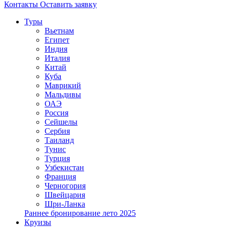
Контакты
Оставить заявку
Туры
Вьетнам
Египет
Индия
Италия
Китай
Куба
Маврикий
Мальдивы
ОАЭ
Россия
Сейшелы
Сербия
Таиланд
Тунис
Турция
Узбекистан
Франция
Черногория
Швейцария
Шри-Ланка
Раннее бронирование лето 2025
Круизы