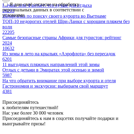
Я даю своё согласие на обработку
Нячанг или Фантьет: что лучше для отдыха
персональных данных в соответствии с
26293
условиями
Шпаргалка по поиску своего курорта во Вьетнаме
ТОП-10 недорогих отелей Шри-Ланки с хорошим пляжем без
волн
22205
Самые безопасные страны Африки для туристов: рейтинг
2024
10632
Из зимы в лето на крыльях «Аэрофлота» без пересадок
6201
11 выгодных пляжных направлений этой зимы
Отдых с детьми в Эмиратах этой осенью и зимой
5987
На что обратить внимание при выборе курорта и отеля
Гастрономия и экскурсии: выбираем свой маршрут
4381
Присоединяйтесь
к любителям путешествий!
Нас уже более 30 000 человек
Присоединяйтесь к нам в соцсетях получайте подарки и
выигрывайте призы!