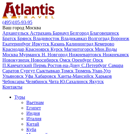
(495)105-93-95
Ваш город
Москва
Архангельск
Астрахань
Барнаул
Белгород
Благовещенск
Братск
Брянск
Владивосток
Владикавказ
Волгоград
Воронеж
Екатеринбург
Иркутск
Казань
Калининград
Кемерово
Краснодар
Красноярск
Курск
Магнитогорск
Мин.Воды
Москва
Мурманск
Н. Новгород
Нижневартовск
Нижнекамск
Новокузнецк
Новосибирск
Омск
Оренбург
Орск
П.Камчатский
Пермь
Ростов-на-Дону
С.Петербург
Самара
Саратов
Сургут
Сыктывкар
Томск
Тюмень
Улан-Удэ
Ульяновск
Уфа
Хабаровск
Ханты-Мансийск
Харьков
Чебоксары
Челябинск
Чита
Ю.Сахалинск
Якутск
Контакты
Туры
Вьетнам
Египет
Индия
Италия
Китай
Куба