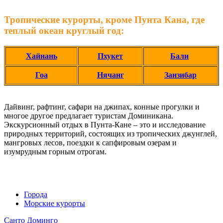
Тропические курорты, кроме Пунта Кана, где
теплый океан круглый год:
Хайнань
Пхукет
Бали
Гоа
Нячанг
Занзибар
Дайвинг, рафтинг, сафари на джипах, конные прогулки и
многое другое предлагает туристам Доминикана.
Экскурсионный отдых в Пунта-Кане – это и исследование
природных территорий, состоящих из тропических джунглей,
мангровых лесов, поездки к сапфировым озерам и
изумрудным горным отрогам.
Города
Морские курорты
Санто Доминго