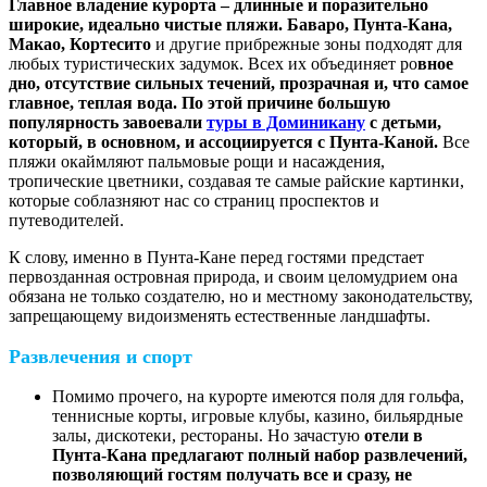
Главное владение курорта – длинные и поразительно
широкие, идеально чистые пляжи. Баваро, Пунта-Кана,
Макао, Кортесито
и другие прибрежные зоны подходят для
любых туристических задумок. Всех их объединяет ро
вное
дно, отсутствие сильных течений, прозрачная и, что самое
главное, теплая вода. По этой причине
большую
популярность
завоевали
туры в Доминикану
с детьми,
который, в основном, и ассоциируется с Пунта-Каной.
Все
пляжи окаймляют пальмовые рощи и насаждения,
тропические цветники, создавая те самые райские картинки,
которые соблазняют нас со страниц проспектов и
путеводителей.
К слову, именно в Пунта-Кане перед гостями предстает
первозданная островная природа, и своим целомудрием она
обязана не только создателю, но и местному законодательству,
запрещающему видоизменять естественные ландшафты.
Развлечения и спорт
Помимо прочего, на курорте имеются поля для гольфа,
теннисные корты, игровые клубы, казино, бильярдные
залы, дискотеки, рестораны. Но зачастую
отели в
Пунта-Кана предлагают полный набор развлечений,
позволяющий гостям получать все и сразу, не