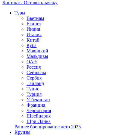
Контакты
Оставить заявку
Туры
Вьетнам
Египет
Индия
Италия
Китай
Куба
Маврикий
Мальдивы
ОАЭ
Россия
Сейшелы
Сербия
Таиланд
Тунис
Турция
Узбекистан
Франция
Черногория
Швейцария
Шри-Ланка
Раннее бронирование лето 2025
Круизы