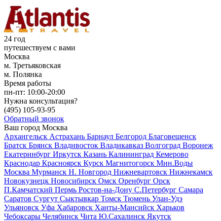
24 год
путешествуем с вами
Москва
м. Третьяковская
м. Полянка
Время работы
пн-пт:
10:00-20:00
Нужна консультация?
(495)
105-93-95
Обратный звонок
Ваш город
Москва
Архангельск
Астрахань
Барнаул
Белгород
Благовещенск
Братск
Брянск
Владивосток
Владикавказ
Волгоград
Воронеж
Екатеринбург
Иркутск
Казань
Калининград
Кемерово
Краснодар
Красноярск
Курск
Магнитогорск
Мин.Воды
Москва
Мурманск
Н. Новгород
Нижневартовск
Нижнекамск
Новокузнецк
Новосибирск
Омск
Оренбург
Орск
П.Камчатский
Пермь
Ростов-на-Дону
С.Петербург
Самара
Саратов
Сургут
Сыктывкар
Томск
Тюмень
Улан-Удэ
Ульяновск
Уфа
Хабаровск
Ханты-Мансийск
Харьков
Чебоксары
Челябинск
Чита
Ю.Сахалинск
Якутск