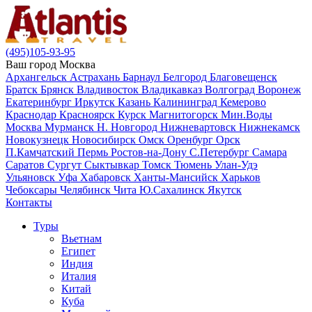
(495)105-93-95
Ваш город
Москва
Архангельск
Астрахань
Барнаул
Белгород
Благовещенск
Братск
Брянск
Владивосток
Владикавказ
Волгоград
Воронеж
Екатеринбург
Иркутск
Казань
Калининград
Кемерово
Краснодар
Красноярск
Курск
Магнитогорск
Мин.Воды
Москва
Мурманск
Н. Новгород
Нижневартовск
Нижнекамск
Новокузнецк
Новосибирск
Омск
Оренбург
Орск
П.Камчатский
Пермь
Ростов-на-Дону
С.Петербург
Самара
Саратов
Сургут
Сыктывкар
Томск
Тюмень
Улан-Удэ
Ульяновск
Уфа
Хабаровск
Ханты-Мансийск
Харьков
Чебоксары
Челябинск
Чита
Ю.Сахалинск
Якутск
Контакты
Туры
Вьетнам
Египет
Индия
Италия
Китай
Куба