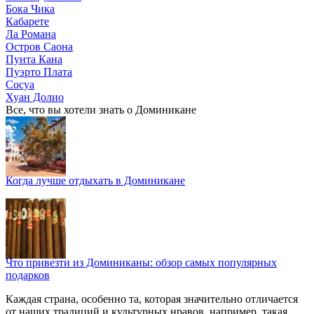
Бока Чика
Кабарете
Ла Романа
Остров Саона
Пунта Кана
Пуэрто Плата
Сосуа
Хуан Долио
Все, что вы хотели знать o Доминикане
Когда лучше отдыхать в Доминикане
Что привезти из Доминиканы: обзор самых популярных
подарков
Каждая страна, особенно та, которая значительно отличается
от наших традиций и культурных нравов, например, такая,