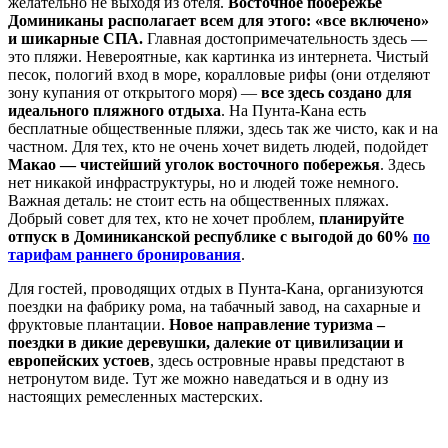
желательно не выходя из отеля.
Восточное побережье
Доминиканы располагает всем для этого: «все включено»
и шикарные СПА.
Главная достопримечательность здесь —
это пляжи. Невероятные, как картинка из интернета. Чистый
песок, пологий вход в море, коралловые рифы (они отделяют
зону купания от открытого моря) —
все здесь создано для
идеального пляжного отдыха
. На Пунта-Кана есть
бесплатные общественные пляжи, здесь так же чисто, как и на
частном. Для тех, кто не очень хочет видеть людей, подойдет
Макао — чистейший уголок восточного побережья
. Здесь
нет никакой инфраструктуры, но и людей тоже немного.
Важная деталь: не стоит есть на общественных пляжах.
Добрый совет для тех, кто не хочет проблем,
планируйте
отпуск в Доминиканской республике с выгодой до 60%
по
тарифам раннего бронирования
.
Для гостей, проводящих отдых в Пунта-Кана, организуются
поездки на фабрику рома, на табачный завод, на сахарные и
фруктовые плантации.
Новое направление туризма –
поездки в дикие деревушки, далекие от цивилизации и
европейских устоев
, здесь островные нравы предстают в
нетронутом виде. Тут же можно наведаться и в одну из
настоящих ремесленных мастерских.