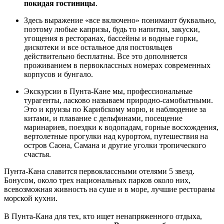
покидая гостиницы
.
Здесь выражение «все включено» понимают буквально,
поэтому любые капризы, будь то напитки, закуски,
угощения в ресторанах, бассейны и водные горки,
дискотеки и все остальное для постояльцев
действительно бесплатны. Все это дополняется
проживанием в первоклассных номерах современных
корпусов и бунгало.
Экскурсии в Пунта-Кане мы, профессиональные
турагенты, ласково называем природно-самобытными.
Это и круизы по Карибскому морю, и наблюдение за
китами, и плавание с дельфинами, посещение
маринариев, поездки к водопадам, горные восхождения,
вертолетные прогулки над курортом, путешествия на
остров Саона, Самана и другие уголки тропического
счастья.
Пунта-Кана славится первоклассными отелями 5 звезд.
Бонусом, около трех национальных парков около них,
всевозможная живность на суше и в море, лучшие рестораны
морской кухни.
В Пунта-Кана для тех, кто ищет ненапряженного отдыха,