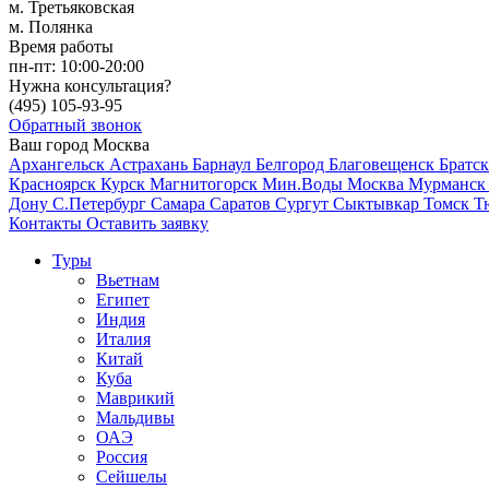
м. Третьяковская
м. Полянка
Время работы
пн-пт:
10:00-20:00
Нужна консультация?
(495)
105-93-95
Обратный звонок
Ваш город
Москва
Архангельск
Астрахань
Барнаул
Белгород
Благовещенск
Братс
Красноярск
Курск
Магнитогорск
Мин.Воды
Москва
Мурманс
Дону
С.Петербург
Самара
Саратов
Сургут
Сыктывкар
Томск
Т
Контакты
Оставить заявку
Туры
Вьетнам
Египет
Индия
Италия
Китай
Куба
Маврикий
Мальдивы
ОАЭ
Россия
Сейшелы