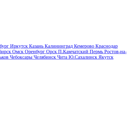
бург
Иркутск
Казань
Калининград
Кемерово
Краснодар
бирск
Омск
Оренбург
Орск
П.Камчатский
Пермь
Ростов-на-
ьков
Чебоксары
Челябинск
Чита
Ю.Сахалинск
Якутск