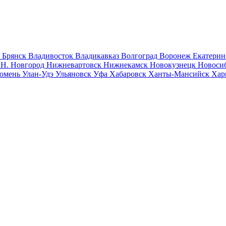
к
Брянск
Владивосток
Владикавказ
Волгоград
Воронеж
Екатерин
к
Н. Новгород
Нижневартовск
Нижнекамск
Новокузнецк
Новоси
юмень
Улан-Удэ
Ульяновск
Уфа
Хабаровск
Ханты-Мансийск
Хар