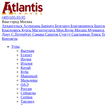
(495)105-93-95
Ваш город
Москва
Архангельск
Астрахань
Барнаул
Белгород
Благовещенск
Братс
Красноярск
Курск
Магнитогорск
Мин.Воды
Москва
Мурманс
Дону
С.Петербург
Самара
Саратов
Сургут
Сыктывкар
Томск
Т
Контакты
Туры
Вьетнам
Египет
Индия
Италия
Китай
Куба
Маврикий
Мальдивы
ОАЭ
Россия
Сейшелы
Сербия
Таиланд