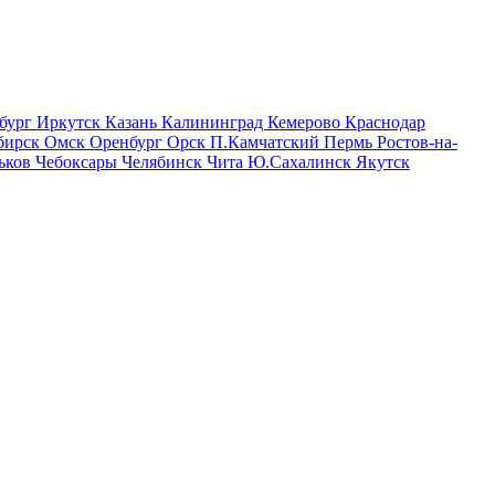
бург
Иркутск
Казань
Калининград
Кемерово
Краснодар
бирск
Омск
Оренбург
Орск
П.Камчатский
Пермь
Ростов-на-
ьков
Чебоксары
Челябинск
Чита
Ю.Сахалинск
Якутск