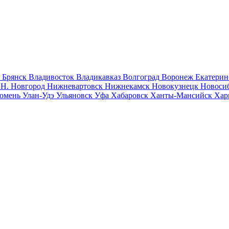
к
Брянск
Владивосток
Владикавказ
Волгоград
Воронеж
Екатерин
к
Н. Новгород
Нижневартовск
Нижнекамск
Новокузнецк
Новоси
юмень
Улан-Удэ
Ульяновск
Уфа
Хабаровск
Ханты-Мансийск
Хар