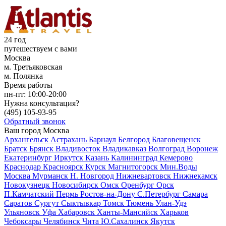
24 год
путешествуем с вами
Москва
м. Третьяковская
м. Полянка
Время работы
пн-пт:
10:00-20:00
Нужна консультация?
(495)
105-93-95
Обратный звонок
Ваш город
Москва
Архангельск
Астрахань
Барнаул
Белгород
Благовещенск
Братск
Брянск
Владивосток
Владикавказ
Волгоград
Воронеж
Екатеринбург
Иркутск
Казань
Калининград
Кемерово
Краснодар
Красноярск
Курск
Магнитогорск
Мин.Воды
Москва
Мурманск
Н. Новгород
Нижневартовск
Нижнекамск
Новокузнецк
Новосибирск
Омск
Оренбург
Орск
П.Камчатский
Пермь
Ростов-на-Дону
С.Петербург
Самара
Саратов
Сургут
Сыктывкар
Томск
Тюмень
Улан-Удэ
Ульяновск
Уфа
Хабаровск
Ханты-Мансийск
Харьков
Чебоксары
Челябинск
Чита
Ю.Сахалинск
Якутск