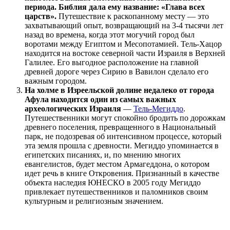
периода. Библия дала ему название: «Глава всех
царств».
Путешествие к раскопанному месту — это
захватывающий опыт, возвращающий на 3-4 тысячи лет
назад во времена, когда этот могучий город был
воротами между Египтом и Месопотамией. Тель-Хацор
находится на востоке северной части Израиля в Верхней
Галилее. Его выгодное расположение на главной
древней дороге через Сирию в Вавилон сделало его
важным городом.
На холме в Изреельской долине недалеко от города
Афула находится один из самых важных
археологических Израиля
—
Тель-Мегиддо
.
Путешественники могут спокойно бродить по дорожкам
древнего поселения, превращенного в Национальный
парк, не подозревая об интенсивном процессе, который
эта земля прошла с древности. Мегиддо упоминается в
египетских писаниях, и, по мнению многих
евангелистов, будет местом Армагеддона, о котором
идет речь в книге Откровения. Признанный в качестве
объекта наследия ЮНЕСКО в 2005 году Мегиддо
привлекает путешественников и паломников своим
культурным и религиозным значением.