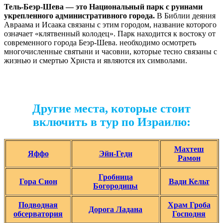
Тель-Беэр-Шева — это Национальный парк с руинами
укрепленного административного города.
В Библии деяния
Авраама и Исаака связаны с этим городом, название которого
означает «клятвенный колодец». Парк находится к востоку от
современного города Беэр-Шева. необходимо осмотреть
многочисленные святыни и часовни, которые тесно связаны с
жизнью и смертью Христа и являются их символами.
Другие места, которые стоит
включить в тур по Израилю:
Махтеш
Яффо
Эйн-Геди
Рамон
Гробница
Гора Сион
Вади Кельт
Богородицы
Подводная
Храм Гроба
Дорога Ладана
обсерватория
Господня