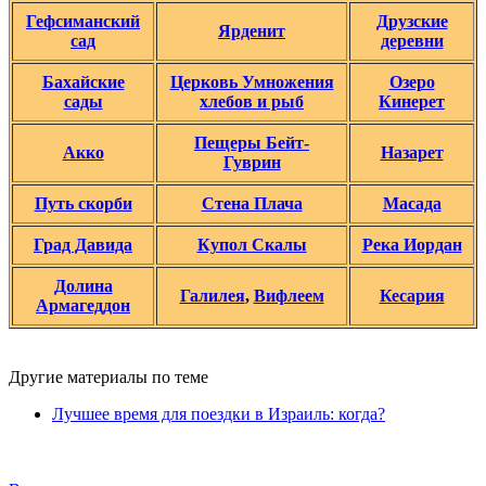
Гефсиманский
Друзские
Ярденит
сад
деревни
Бахайские
Церковь Умножения
Озеро
сады
хлебов и рыб
Кинерет
Пещеры Бейт-
Акко
Назарет
Гуврин
Путь скорби
Стена Плача
Масада
Град Давида
Купол Скалы
Река Иордан
Долина
Галилея
,
Вифлеем
Кесария
Армагеддон
Другие материалы по теме
Лучшее время для поездки в Израиль: когда?