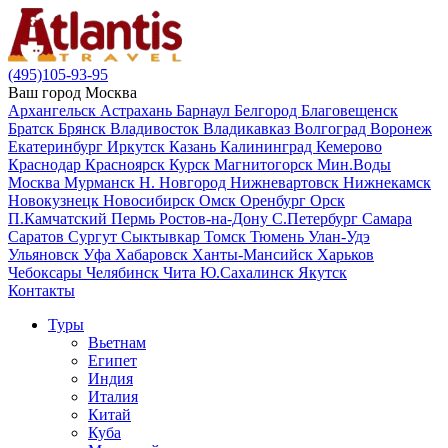
(495)105-93-95
Ваш город
Москва
Архангельск
Астрахань
Барнаул
Белгород
Благовещенск
Братск
Брянск
Владивосток
Владикавказ
Волгоград
Воронеж
Екатеринбург
Иркутск
Казань
Калининград
Кемерово
Краснодар
Красноярск
Курск
Магнитогорск
Мин.Воды
Москва
Мурманск
Н. Новгород
Нижневартовск
Нижнекамск
Новокузнецк
Новосибирск
Омск
Оренбург
Орск
П.Камчатский
Пермь
Ростов-на-Дону
С.Петербург
Самара
Саратов
Сургут
Сыктывкар
Томск
Тюмень
Улан-Удэ
Ульяновск
Уфа
Хабаровск
Ханты-Мансийск
Харьков
Чебоксары
Челябинск
Чита
Ю.Сахалинск
Якутск
Контакты
Туры
Вьетнам
Египет
Индия
Италия
Китай
Куба