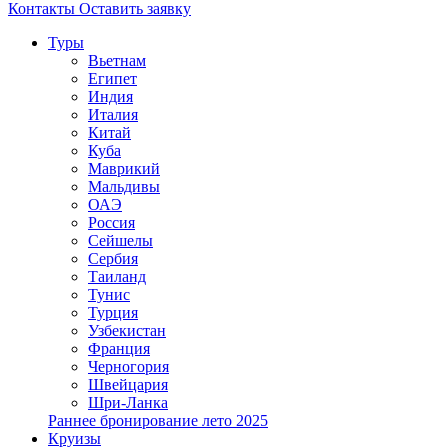
Контакты
Оставить заявку
Туры
Вьетнам
Египет
Индия
Италия
Китай
Куба
Маврикий
Мальдивы
ОАЭ
Россия
Сейшелы
Сербия
Таиланд
Тунис
Турция
Узбекистан
Франция
Черногория
Швейцария
Шри-Ланка
Раннее бронирование лето 2025
Круизы