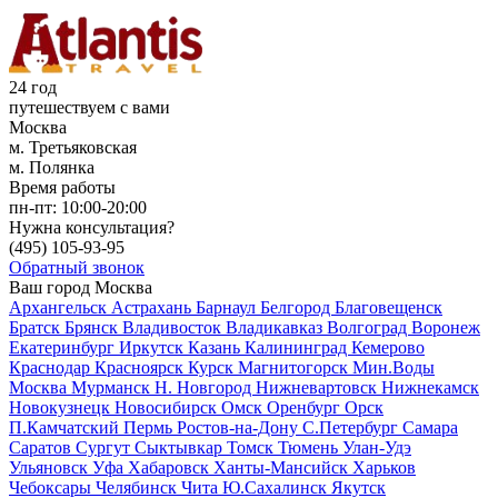
24 год
путешествуем с вами
Москва
м. Третьяковская
м. Полянка
Время работы
пн-пт:
10:00-20:00
Нужна консультация?
(495)
105-93-95
Обратный звонок
Ваш город
Москва
Архангельск
Астрахань
Барнаул
Белгород
Благовещенск
Братск
Брянск
Владивосток
Владикавказ
Волгоград
Воронеж
Екатеринбург
Иркутск
Казань
Калининград
Кемерово
Краснодар
Красноярск
Курск
Магнитогорск
Мин.Воды
Москва
Мурманск
Н. Новгород
Нижневартовск
Нижнекамск
Новокузнецк
Новосибирск
Омск
Оренбург
Орск
П.Камчатский
Пермь
Ростов-на-Дону
С.Петербург
Самара
Саратов
Сургут
Сыктывкар
Томск
Тюмень
Улан-Удэ
Ульяновск
Уфа
Хабаровск
Ханты-Мансийск
Харьков
Чебоксары
Челябинск
Чита
Ю.Сахалинск
Якутск