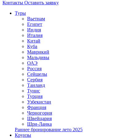
Контакты
Оставить заявку
Туры
Вьетнам
Египет
Индия
Италия
Китай
Куба
Маврикий
Мальдивы
ОАЭ
Россия
Сейшелы
Сербия
Таиланд
Тунис
Турция
Узбекистан
Франция
Черногория
Швейцария
Шри-Ланка
Раннее бронирование лето 2025
Круизы