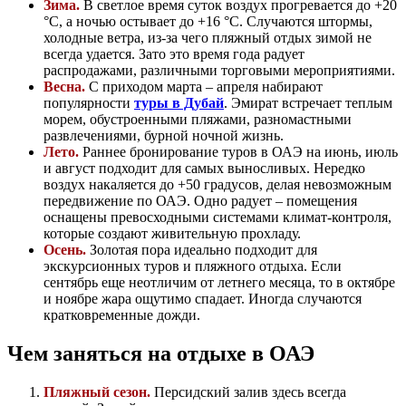
Зима.
В светлое время суток воздух прогревается до +20
°C, а ночью остывает до +16 °C. Случаются штормы,
холодные ветра, из-за чего пляжный отдых зимой не
всегда удается. Зато это время года радует
распродажами, различными торговыми мероприятиями.
Весна.
С приходом марта – апреля набирают
популярности
туры в Дубай
. Эмират встречает теплым
морем, обустроенными пляжами, разномастными
развлечениями, бурной ночной жизнь.
Лето.
Раннее бронирование туров в ОАЭ на июнь, июль
и август подходит для самых выносливых. Нередко
воздух накаляется до +50 градусов, делая невозможным
передвижение по ОАЭ. Одно радует – помещения
оснащены превосходными системами климат-контроля,
которые создают живительную прохладу.
Осень.
Золотая пора идеально подходит для
экскурсионных туров и пляжного отдыха. Если
сентябрь еще неотличим от летнего месяца, то в октябре
и ноябре жара ощутимо спадает. Иногда случаются
кратковременные дожди.
Чем заняться на отдыхе в ОАЭ
Пляжный сезон.
Персидский залив здесь всегда