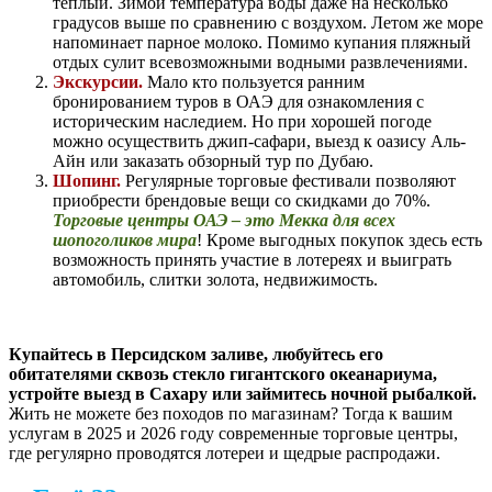
теплый. Зимой температура воды даже на несколько
градусов выше по сравнению с воздухом. Летом же море
напоминает парное молоко. Помимо купания пляжный
отдых сулит всевозможными водными развлечениями.
Экскурсии.
Мало кто пользуется ранним
бронированием туров в ОАЭ для ознакомления с
историческим наследием. Но при хорошей погоде
можно осуществить джип-сафари, выезд к оазису Аль-
Айн или заказать обзорный тур по Дубаю.
Шопинг.
Регулярные торговые фестивали позволяют
приобрести брендовые вещи со скидками до 70%.
Торговые центры ОАЭ – это Мекка для всех
шопоголиков мира
! Кроме выгодных покупок здесь есть
возможность принять участие в лотереях и выиграть
автомобиль, слитки золота, недвижимость.
Купайтесь в Персидском заливе, любуйтесь его
обитателями сквозь стекло гигантского океанариума,
устройте выезд в Сахару или займитесь ночной рыбалкой.
Жить не можете без походов по магазинам? Тогда к вашим
услугам в 2025 и 2026 году современные торговые центры,
где регулярно проводятся лотереи и щедрые распродажи.