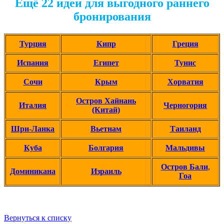
Ещё 22 идеи для выгодного раннего
бронирования
Турция
Кипр
Греция
Испания
Египет
Тунис
Сочи
Крым
Хорватия
Остров Хайнань
Италия
Черногория
(Китай)
Шри-Ланка
Вьетнам
Таиланд
Куба
Болгария
Мальдивы
Остров Бали
,
Доминикана
Израиль
Гоа
Вернуться к списку