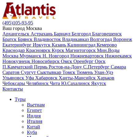
(495)105-93-95
Ваш город
Москва
Архангельск
Астрахань
Барнаул
Белгород
Благовещенск
Братск
Брянск
Владивосток
Владикавказ
Волгоград
Воронеж
Екатеринбург
Иркутск
Казань
Калининград
Кемерово
Краснодар
Красноярск
Курск
Магнитогорск
Мин.Воды
Москва
Мурманск
Н. Новгород
Нижневартовск
Нижнекамск
Новокузнецк
Новосибирск
Омск
Оренбург
Орск
П.Камчатский
Пермь
Ростов-на-Дону
С.Петербург
Самара
Саратов
Сургут
Сыктывкар
Томск
Тюмень
Улан-Удэ
Ульяновск
Уфа
Хабаровск
Ханты-Мансийск
Харьков
Чебоксары
Челябинск
Чита
Ю.Сахалинск
Якутск
Контакты
Туры
Вьетнам
Египет
Индия
Италия
Китай
Куба