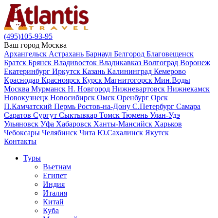
(495)105-93-95
Ваш город
Москва
Архангельск
Астрахань
Барнаул
Белгород
Благовещенск
Братск
Брянск
Владивосток
Владикавказ
Волгоград
Воронеж
Екатеринбург
Иркутск
Казань
Калининград
Кемерово
Краснодар
Красноярск
Курск
Магнитогорск
Мин.Воды
Москва
Мурманск
Н. Новгород
Нижневартовск
Нижнекамск
Новокузнецк
Новосибирск
Омск
Оренбург
Орск
П.Камчатский
Пермь
Ростов-на-Дону
С.Петербург
Самара
Саратов
Сургут
Сыктывкар
Томск
Тюмень
Улан-Удэ
Ульяновск
Уфа
Хабаровск
Ханты-Мансийск
Харьков
Чебоксары
Челябинск
Чита
Ю.Сахалинск
Якутск
Контакты
Туры
Вьетнам
Египет
Индия
Италия
Китай
Куба