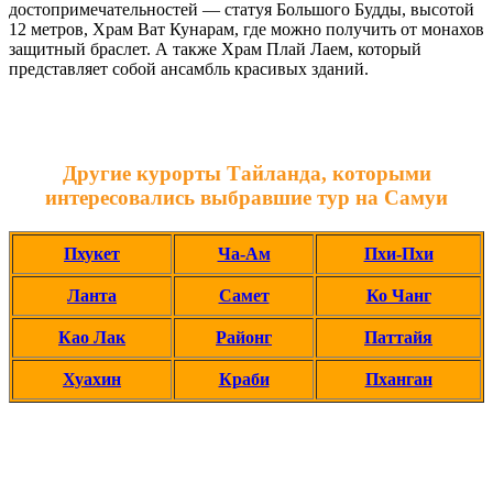
достопримечательностей — статуя Большого Будды, высотой
12 метров, Храм Ват Кунарам, где можно получить от монахов
защитный браслет. А также Храм Плай Лаем, который
представляет собой ансамбль красивых зданий.
Другие курорты Тайланда, которыми
интересовались выбравшие тур на Самуи
Пхукет
Ча-Ам
Пхи-Пхи
Ланта
Самет
Ко Чанг
Као Лак
Районг
Паттайя
Хуахин
Краби
Пханган