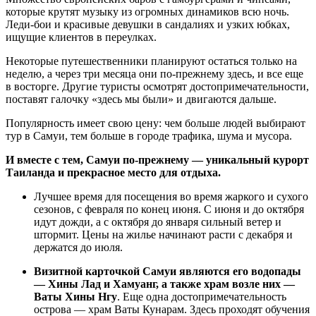
которые крутят музыку из огромных динамиков всю ночь.
Леди-бои и красивые девушки в сандалиях и узких юбках,
ищущие клиентов в переулках.
Некоторые путешественники планируют остаться только на
неделю, а через три месяца они по-прежнему здесь, и все еще
в восторге. Другие туристы осмотрят достопримечательности,
поставят галочку «здесь мы были» и двигаются дальше.
Популярность имеет свою цену: чем больше людей выбирают
тур в Самуи, тем больше в городе трафика, шума и мусора.
И вместе с тем, Самуи по-прежнему — уникальный курорт
Таиланда и прекрасное место для отдыха.
Лучшее время для посещения во время жаркого и сухого
сезонов, с февраля по конец июня. С июня и до октября
идут дожди, а с октября до января сильный ветер и
штормит. Цены на жилье начинают расти с декабря и
держатся до июля.
Визитной карточкой Самуи являются его водопады
— Хины Лад и Хамуанг, а также храм возле них —
Ваты Хины Нгу
. Еще одна достопримечательность
острова — храм Ваты Кунарам. Здесь проходят обучения