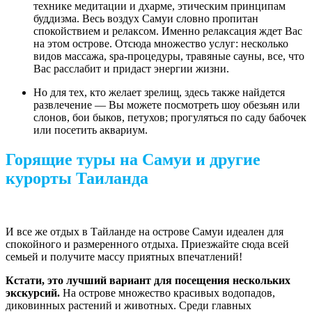
технике медитации и дхарме, этическим принципам
буддизма. Весь воздух Самуи словно пропитан
спокойствием и релаксом. Именно релаксация ждет Вас
на этом острове. Отсюда множество услуг: несколько
видов массажа, spa-процедуры, травяные сауны, все, что
Вас расслабит и придаст энергии жизни.
Но для тех, кто желает зрелищ, здесь также найдется
развлечение — Вы можете посмотреть шоу обезьян или
слонов, бои быков, петухов; прогуляться по саду бабочек
или посетить аквариум.
Горящие туры на Самуи и другие
курорты Таиланда
И все же отдых в Тайланде на острове Самуи идеален для
спокойного и размеренного отдыха. Приезжайте сюда всей
семьей и получите массу приятных впечатлений!
Кстати, это лучший вариант для посещения нескольких
экскурсий.
На острове множество красивых водопадов,
диковинных растений и животных. Среди главных