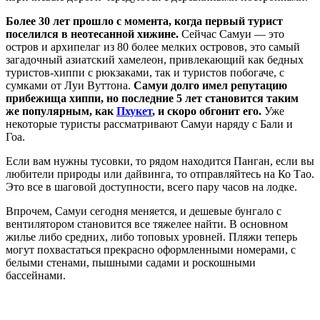
Более 30 лет прошло с момента, когда первый турист
поселился в неотесанной хижине.
Сейчас Самуи — это
остров и архипелаг из 80 более мелких островов, это самый
загадочный азиатский хамелеон, привлекающий как бедных
туристов-хиппи с рюкзаками, так и туристов побогаче, с
сумками от Луи Вуттона.
Самуи долго имел репутацию
прибежища хиппи, но последние 5 лет становится таким
же популярным, как
Пхукет
, и скоро обгонит его.
Уже
некоторые туристы рассматривают Самуи наряду с Бали и
Гоа.
Если вам нужны тусовки, то рядом находится Панган, если вы
любители природы или дайвинга, то отправляйтесь на Ко Тао.
Это все в шаговой доступности, всего пару часов на лодке.
Впрочем, Самуи сегодня меняется, и дешевые бунгало с
вентилятором становится все тяжелее найти. В основном
жилье либо средних, либо топовых уровней. Пляжи теперь
могут похвастаться прекрасно оформленными номерами, с
белыми стенами, пышными садами и роскошными
бассейнами.