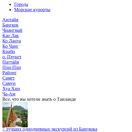
Города
Морские курорты
Аютайя
Бангкок
Чиангмай
Као Лак
Ко Ланта
Ко Чанг
Краби
о. Пхукет
Паттайя
Пхи-Пхи
Районг
Самет
Самуи
Хуа Хин
Ча-Ам
Все, что вы хотели знать o Таиланде
7 лучших однодневных экскурсий из Бангкока