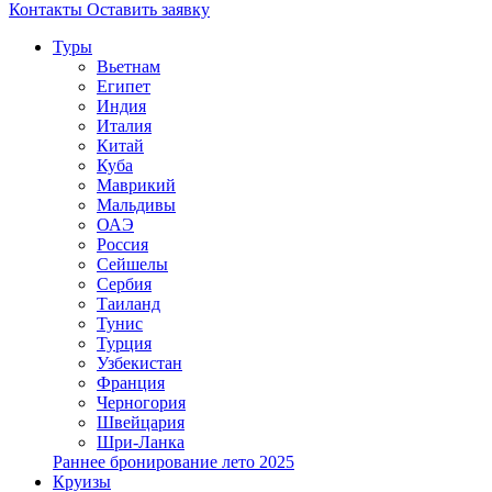
Контакты
Оставить заявку
Туры
Вьетнам
Египет
Индия
Италия
Китай
Куба
Маврикий
Мальдивы
ОАЭ
Россия
Сейшелы
Сербия
Таиланд
Тунис
Турция
Узбекистан
Франция
Черногория
Швейцария
Шри-Ланка
Раннее бронирование лето 2025
Круизы