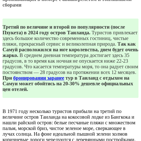
сборами
Третий по величине и второй по популярности (после
Пхукета) в 2024 году остров Таиланда.
Туристов привлекает
здесь большое количество современных гостиниц, чистые
пляжи, прекрасный сервис и великолепная природа.
Так как
Самуй расположился на юге королевства, днем будет очень
жарко.
В среднем дневная температура достигает здесь 35
градусов, в то время как ночная не опускается ниже 22-23
градусов. Что касается температуры моря, то она радует своим
постоянством — 28 градусов на протяжении всех 12 месяцев.
При
бронировании заранее
тур в Таиланд с отдыхом на
Самуи может обойтись на 20-30% дешевле официальных
цен отелей.
В 1971 году несколько туристов прибыли на третий по
величине остров Таиланда на кокосовой лодке из Бангкока и
нашли райский остров: белые песчаные пляжи с множеством
пальм, морской бриз, чистое зеленое море, сверкающее в
лучах солнца. На фоне идеальной пышной зелени холмов
коричневые дороги чередуются с деревянными постройками.