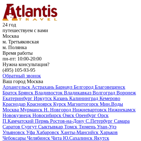
24 год
путешествуем с вами
Москва
м. Третьяковская
м. Полянка
Время работы
пн-пт:
10:00-20:00
Нужна консультация?
(495)
105-93-95
Обратный звонок
Ваш город
Москва
Архангельск
Астрахань
Барнаул
Белгород
Благовещенск
Братск
Брянск
Владивосток
Владикавказ
Волгоград
Воронеж
Екатеринбург
Иркутск
Казань
Калининград
Кемерово
Краснодар
Красноярск
Курск
Магнитогорск
Мин.Воды
Москва
Мурманск
Н. Новгород
Нижневартовск
Нижнекамск
Новокузнецк
Новосибирск
Омск
Оренбург
Орск
П.Камчатский
Пермь
Ростов-на-Дону
С.Петербург
Самара
Саратов
Сургут
Сыктывкар
Томск
Тюмень
Улан-Удэ
Ульяновск
Уфа
Хабаровск
Ханты-Мансийск
Харьков
Чебоксары
Челябинск
Чита
Ю.Сахалинск
Якутск