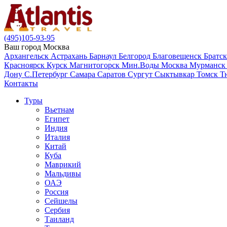
(495)105-93-95
Ваш город
Москва
Архангельск
Астрахань
Барнаул
Белгород
Благовещенск
Братс
Красноярск
Курск
Магнитогорск
Мин.Воды
Москва
Мурманс
Дону
С.Петербург
Самара
Саратов
Сургут
Сыктывкар
Томск
Т
Контакты
Туры
Вьетнам
Египет
Индия
Италия
Китай
Куба
Маврикий
Мальдивы
ОАЭ
Россия
Сейшелы
Сербия
Таиланд