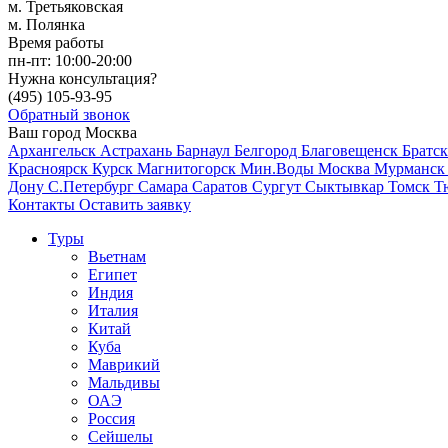
м. Третьяковская
м. Полянка
Время работы
пн-пт:
10:00-20:00
Нужна консультация?
(495)
105-93-95
Обратный звонок
Ваш город
Москва
Архангельск
Астрахань
Барнаул
Белгород
Благовещенск
Братс
Красноярск
Курск
Магнитогорск
Мин.Воды
Москва
Мурманс
Дону
С.Петербург
Самара
Саратов
Сургут
Сыктывкар
Томск
Т
Контакты
Оставить заявку
Туры
Вьетнам
Египет
Индия
Италия
Китай
Куба
Маврикий
Мальдивы
ОАЭ
Россия
Сейшелы