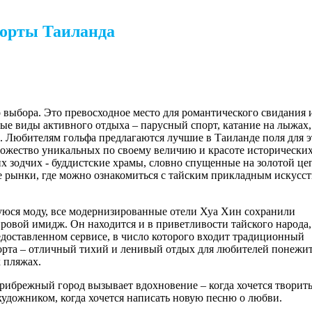
рорты Таиланда
 выбора. Это превосходное место для романтического свидания 
ые виды активного отдыха – парусный спорт, катание на лыжах,
е. Любителям гольфа предлагаются лучшие в Таиланде поля для 
ожество уникальных по своему величию и красоте исторически
 зодчих - буддистские храмы, словно спущенные на золотой це
е рынки, где можно ознакомиться с тайским прикладным искусст
уюся моду, все модернизированные отели Хуа Хин сохранили
ровой имидж. Он находится и в приветливости тайского народа,
едоставленном сервисе, в число которого входит традиционный
рорта – отличный тихий и ленивый отдых для любителей понежи
 пляжах.
рибрежный город вызывает вдохновение – когда хочется творить
 художником, когда хочется написать новую песню о любви.