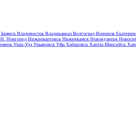
к
Брянск
Владивосток
Владикавказ
Волгоград
Воронеж
Екатерин
к
Н. Новгород
Нижневартовск
Нижнекамск
Новокузнецк
Новоси
юмень
Улан-Удэ
Ульяновск
Уфа
Хабаровск
Ханты-Мансийск
Хар