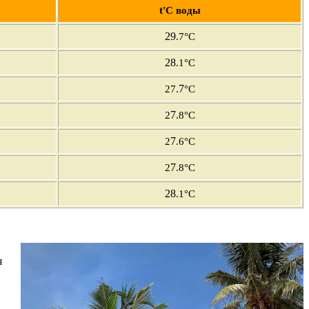
t'С воды
29
.7
°C
28
.1
°C
7
27.
°C
7
2
.8°C
7
2
.6°C
7
2
.8°C
28
.1°C
я