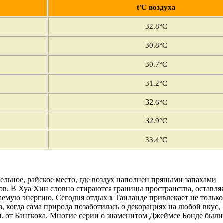
t'С воздуха
32
.8°C
30
.8°C
30.7°C
31.2°C
32
.6°C
32
.9°C
33
.4°C
ельное, райское место, где воздух наполнен пряными запахами
ов. В Хуа Хин словно стираются границы пространства, оставля
аемую энергию. Сегодня отдых в Таиланде привлекает не только
, когда сама природа позаботилась о декорациях на любой вкус,
м. от Бангкока. Многие серии о знаменитом Джеймсе Бонде были