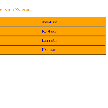
 тур в Хуахин
Пхи-Пхи
Ко Чанг
Паттайя
Пханган