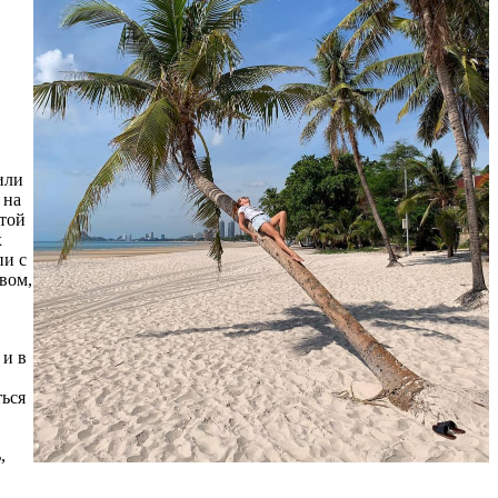
или
 на
этой
х
пи с
вом,
 и в
ться
,