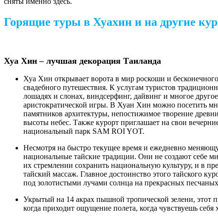
сняты именно здесь.
Горящие туры в Хуахин и на другие ку
Хуа Хин – лучшая декорация Таиланда
Хуа Хин открывает ворота в мир роскоши и бесконечного
свадебного путешествия. К услугам туристов традиционн
лошадях и слонах, виндсерфинг, дайвинг и многое друго
аристократической игры. В Хуан Хин можно посетить мн
памятников архитектуры, непостижимое творение древних
высоты небес. Также курорт приглашает на свои вечерни
национальный парк SAM ROI YOT.
Несмотря на быстро текущее время и ежедневно меняющ
национальные тайские традиции. Они не создают себе ми
их стремлении сохранить национальную культуру, и в пр
тайский массаж. Главное достоинство этого тайского ку
под золотистыми лучами солнца на прекрасных песчаных
Укрытый на 14 акрах пышной тропической зелени, этот п
когда приходит ощущение полета, когда чувствуешь себя