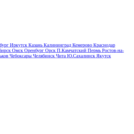
бург
Иркутск
Казань
Калининград
Кемерово
Краснодар
бирск
Омск
Оренбург
Орск
П.Камчатский
Пермь
Ростов-на-
ьков
Чебоксары
Челябинск
Чита
Ю.Сахалинск
Якутск