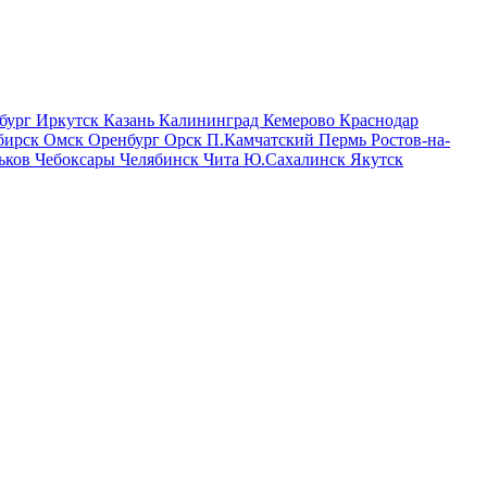
бург
Иркутск
Казань
Калининград
Кемерово
Краснодар
бирск
Омск
Оренбург
Орск
П.Камчатский
Пермь
Ростов-на-
ьков
Чебоксары
Челябинск
Чита
Ю.Сахалинск
Якутск