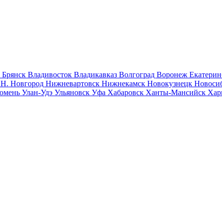
к
Брянск
Владивосток
Владикавказ
Волгоград
Воронеж
Екатерин
к
Н. Новгород
Нижневартовск
Нижнекамск
Новокузнецк
Новоси
юмень
Улан-Удэ
Ульяновск
Уфа
Хабаровск
Ханты-Мансийск
Хар