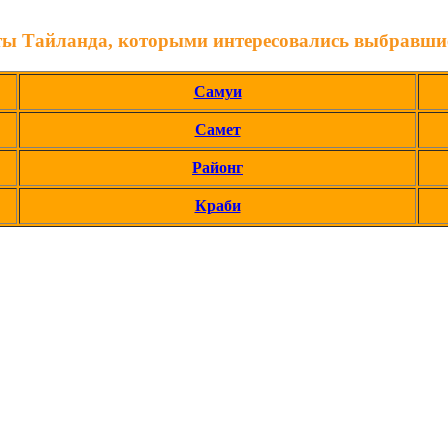
ты Тайланда, которыми интересовались выбравшие
Самуи
Самет
Районг
Краби