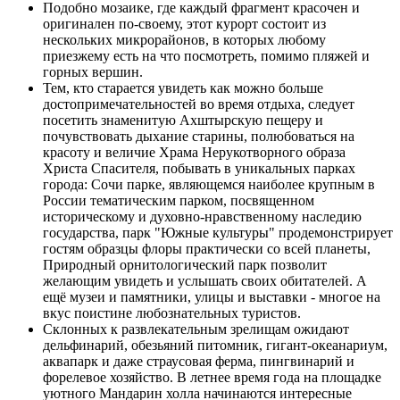
Подобно мозаике, где каждый фрагмент красочен и
оригинален по-своему, этот курорт состоит из
нескольких микрорайонов, в которых любому
приезжему есть на что посмотреть, помимо пляжей и
горных вершин.
Тем, кто старается увидеть как можно больше
достопримечательностей во время отдыха, следует
посетить знаменитую Ахштырскую пещеру и
почувствовать дыхание старины, полюбоваться на
красоту и величие Храма Нерукотворного образа
Христа Спасителя, побывать в уникальных парках
города: Сочи парке, являющемся наиболее крупным в
России тематическим парком, посвященном
историческому и духовно-нравственному наследию
государства, парк "Южные культуры" продемонстрирует
гостям образцы флоры практически со всей планеты,
Природный орнитологический парк позволит
желающим увидеть и услышать своих обитателей. А
ещё музеи и памятники, улицы и выставки - многое на
вкус поистине любознательных туристов.
Склонных к развлекательным зрелищам ожидают
дельфинарий, обезьяний питомник, гигант-океанариум,
аквапарк и даже страусовая ферма, пингвинарий и
форелевое хозяйство. В летнее время года на площадке
уютного Мандарин холла начинаются интересные