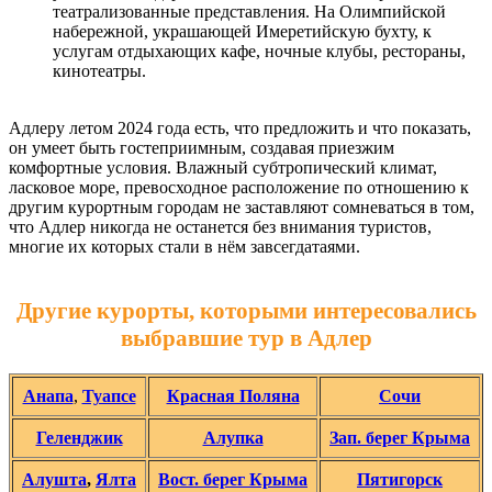
театрализованные представления. На Олимпийской
набережной, украшающей Имеретийскую бухту, к
услугам отдыхающих кафе, ночные клубы, рестораны,
кинотеатры.
Адлеру летом 2024 года есть, что предложить и что показать,
он умеет быть гостеприимным, создавая приезжим
комфортные условия. Влажный субтропический климат,
ласковое море, превосходное расположение по отношению к
другим курортным городам не заставляют сомневаться в том,
что Адлер никогда не останется без внимания туристов,
многие их которых стали в нём завсегдатаями.
Другие курорты, которыми интересовались
выбравшие тур в Адлер
Анапа
,
Туапсе
Красная Поляна
Сочи
Геленджик
Алупка
Зап. берег Крыма
Алушта
,
Ялта
Вост. берег Крыма
Пятигорск