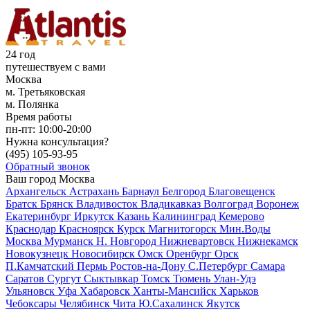
24 год
путешествуем с вами
Москва
м. Третьяковская
м. Полянка
Время работы
пн-пт:
10:00-20:00
Нужна консультация?
(495)
105-93-95
Обратный звонок
Ваш город
Москва
Архангельск
Астрахань
Барнаул
Белгород
Благовещенск
Братск
Брянск
Владивосток
Владикавказ
Волгоград
Воронеж
Екатеринбург
Иркутск
Казань
Калининград
Кемерово
Краснодар
Красноярск
Курск
Магнитогорск
Мин.Воды
Москва
Мурманск
Н. Новгород
Нижневартовск
Нижнекамск
Новокузнецк
Новосибирск
Омск
Оренбург
Орск
П.Камчатский
Пермь
Ростов-на-Дону
С.Петербург
Самара
Саратов
Сургут
Сыктывкар
Томск
Тюмень
Улан-Удэ
Ульяновск
Уфа
Хабаровск
Ханты-Мансийск
Харьков
Чебоксары
Челябинск
Чита
Ю.Сахалинск
Якутск