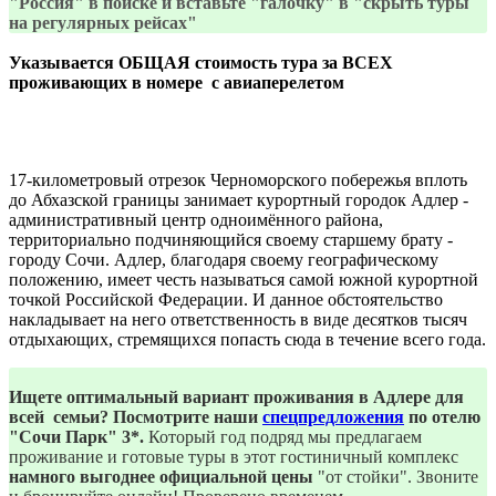
"Россия" в поиске и вставьте "галочку" в "скрыть туры
на регулярных рейсах"
Указывается ОБЩАЯ стоимость тура за ВСЕХ
проживающих в номере с авиаперелетом
17-километровый отрезок Черноморского побережья вплоть
до Абхазской границы занимает курортный городок Адлер -
административный центр одноимённого района,
территориально подчиняющийся своему старшему брату -
городу Сочи. Адлер, благодаря своему географическому
положению, имеет честь называться самой южной курортной
точкой Российской Федерации. И данное обстоятельство
накладывает на него ответственность в виде десятков тысяч
отдыхающих, стремящихся попасть сюда в течение всего года.
Ищете оптимальный вариант проживания в Адлере для
всей семьи? Посмотрите наши
спецпредложения
по отелю
"Сочи Парк" 3*.
Который год подряд мы предлагаем
проживание и готовые туры в этот гостиничный комплекс
намного выгоднее официальной цены
"от стойки". Звоните