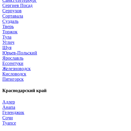
Санкт-Петербург
Сергиев Посад
Серпухов
Сортавала
Суздаль
Тверь
Торжок
Тула
Углич
Шуя
Юрьев-Польский
Ярославль
Ессентуки
Железноводск
Кисловодск
Пятигорск
Краснодарский край
Адлер
Анапа
Геленджик
Сочи
Туапсе