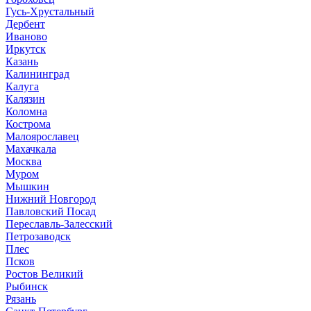
Гусь-Хрустальный
Дербент
Иваново
Иркутск
Казань
Калининград
Калуга
Калязин
Коломна
Кострома
Малоярославец
Махачкала
Москва
Муром
Мышкин
Нижний Новгород
Павловский Посад
Переславль-Залесский
Петрозаводск
Плес
Псков
Ростов Великий
Рыбинск
Рязань