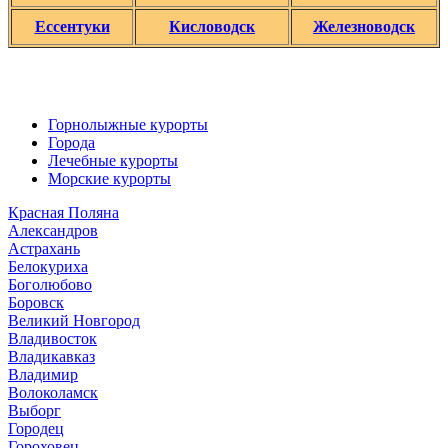
Ессентуки
Кисловодск
Железноводск
Горнолыжные курорты
Города
Лечебные курорты
Морские курорты
Красная Поляна
Александров
Астрахань
Белокуриха
Боголюбово
Боровск
Великий Новгород
Владивосток
Владикавказ
Владимир
Волоколамск
Выборг
Городец
Гороховец