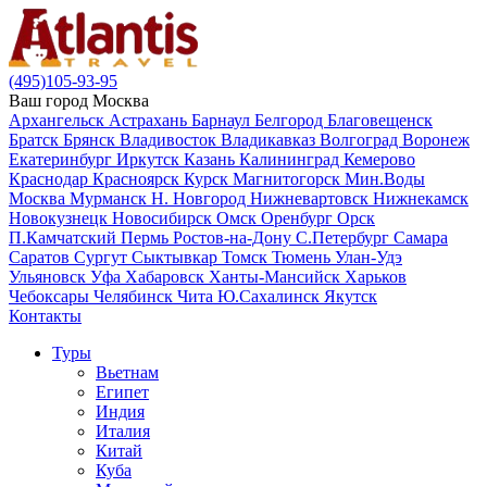
(495)105-93-95
Ваш город
Москва
Архангельск
Астрахань
Барнаул
Белгород
Благовещенск
Братск
Брянск
Владивосток
Владикавказ
Волгоград
Воронеж
Екатеринбург
Иркутск
Казань
Калининград
Кемерово
Краснодар
Красноярск
Курск
Магнитогорск
Мин.Воды
Москва
Мурманск
Н. Новгород
Нижневартовск
Нижнекамск
Новокузнецк
Новосибирск
Омск
Оренбург
Орск
П.Камчатский
Пермь
Ростов-на-Дону
С.Петербург
Самара
Саратов
Сургут
Сыктывкар
Томск
Тюмень
Улан-Удэ
Ульяновск
Уфа
Хабаровск
Ханты-Мансийск
Харьков
Чебоксары
Челябинск
Чита
Ю.Сахалинск
Якутск
Контакты
Туры
Вьетнам
Египет
Индия
Италия
Китай
Куба