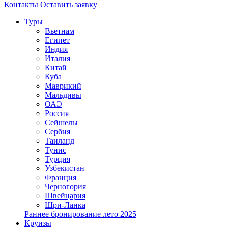
Контакты
Оставить заявку
Туры
Вьетнам
Египет
Индия
Италия
Китай
Куба
Маврикий
Мальдивы
ОАЭ
Россия
Сейшелы
Сербия
Таиланд
Тунис
Турция
Узбекистан
Франция
Черногория
Швейцария
Шри-Ланка
Раннее бронирование лето 2025
Круизы