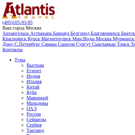
(495)105-93-95
Ваш город
Москва
Архангельск
Астрахань
Барнаул
Белгород
Благовещенск
Братс
Красноярск
Курск
Магнитогорск
Мин.Воды
Москва
Мурманс
Дону
С.Петербург
Самара
Саратов
Сургут
Сыктывкар
Томск
Т
Контакты
Туры
Вьетнам
Египет
Индия
Италия
Китай
Куба
Маврикий
Мальдивы
ОАЭ
Россия
Сейшелы
Сербия
Таиланд