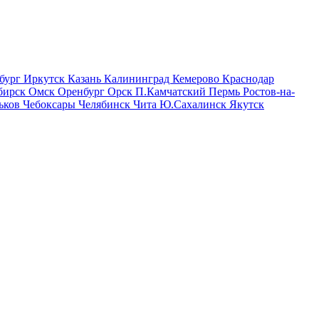
бург
Иркутск
Казань
Калининград
Кемерово
Краснодар
бирск
Омск
Оренбург
Орск
П.Камчатский
Пермь
Ростов-на-
ьков
Чебоксары
Челябинск
Чита
Ю.Сахалинск
Якутск