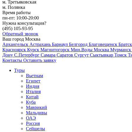
м. Третьяковская
м. Полянка
Время работы
пн-пт:
10:00-20:00
Нужна консультация?
(495)
105-93-95
Обратный звонок
Ваш город
Москва
Архангельск
Астрахань
Барнаул
Белгород
Благовещенск
Братс
Красноярск
Курск
Магнитогорск
Мин.Воды
Москва
Мурманс
Дону
С.Петербург
Самара
Саратов
Сургут
Сыктывкар
Томск
Т
Контакты
Оставить заявку
Туры
Вьетнам
Египет
Индия
Италия
Китай
Куба
Маврикий
Мальдивы
ОАЭ
Россия
Сейшелы