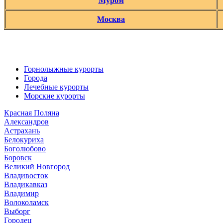
Муром
Москва
Горнолыжные курорты
Города
Лечебные курорты
Морские курорты
Красная Поляна
Александров
Астрахань
Белокуриха
Боголюбово
Боровск
Великий Новгород
Владивосток
Владикавказ
Владимир
Волоколамск
Выборг
Городец