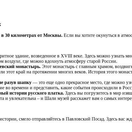
х
 в 30 километрах от Москвы.
Если вы хотите окунуться в атмос
ритное здание, возведенное в XVIII веке. Здесь можно узнать м
м воздухе, где можно вдохнуть атмосферу старой России.
евский монастырь.
Этот монастырь с главным храмом, воздвигн
али этот край на протяжении многих веков. История этого мо
не разув шапку
— это еще одно прекрасное место, где можно узн
 во времени и представить, какие события происходили в Росси
ый истории русского платка.
Здесь вы погрузитесь в мир изящ
ата и увлекательна – и Шали музей расскажет вам о самых интер
истории, смело отправляйтесь в Павловский Посад. Здесь вас ж