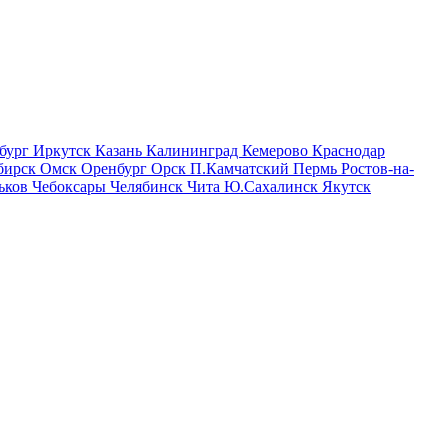
бург
Иркутск
Казань
Калининград
Кемерово
Краснодар
бирск
Омск
Оренбург
Орск
П.Камчатский
Пермь
Ростов-на-
ьков
Чебоксары
Челябинск
Чита
Ю.Сахалинск
Якутск