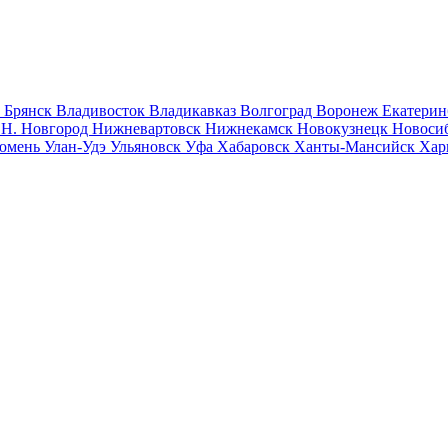
к
Брянск
Владивосток
Владикавказ
Волгоград
Воронеж
Екатерин
к
Н. Новгород
Нижневартовск
Нижнекамск
Новокузнецк
Новоси
юмень
Улан-Удэ
Ульяновск
Уфа
Хабаровск
Ханты-Мансийск
Хар