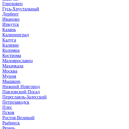
Гороховец
Гусь-Хрустальный
Дербент
Иваново
Иркутск
Казань
Калининград
Калуга
Калязин
Коломна
Кострома
Малоярославец
Махачкала
Москва
Муром
Мышкин
Нижний Новгород
Павловский Посад
Переславль-Залесский
Петрозаводск
Плес
Псков
Ростов Великий
Рыбинск
Рязань