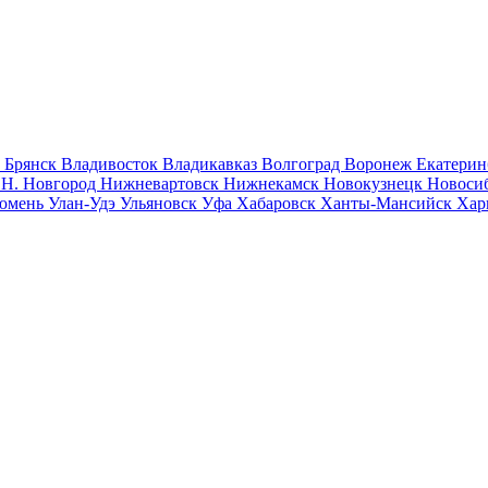
к
Брянск
Владивосток
Владикавказ
Волгоград
Воронеж
Екатерин
к
Н. Новгород
Нижневартовск
Нижнекамск
Новокузнецк
Новоси
юмень
Улан-Удэ
Ульяновск
Уфа
Хабаровск
Ханты-Мансийск
Хар