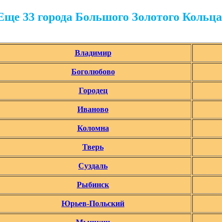
Еще 33 города Большого Золотого Кольца
Владимир
Боголюбово
Городец
Иваново
Коломна
Тверь
Суздаль
Рыбинск
Юрьев-Польский