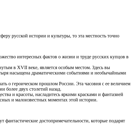
феру русской истории и культуры, то эта местность точно
ножество интересных фактов о жизни и труде русских купцов в
утым в XVII веке, является особым местом. Здесь вы
настыря насыщена драматическими событиями и необычайными
ать о героическом прошлом России. Эта часовня с ее величием
и более двух столетий назад.
ества и красоты, насладитесь яркими красками и фантазией
есных и малоизвестных моментах этой истории.
дут фантастические достопримечательности, которые подарят