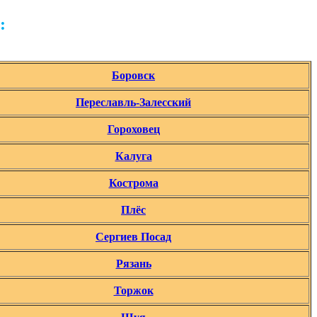
:
Боровск
Переславль-Залесский
Гороховец
Калуга
Кострома
Плёс
Сергиев Посад
Рязань
Торжок