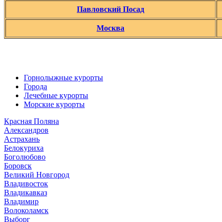
Павловский Посад
Москва
Горнолыжные курорты
Города
Лечебные курорты
Морские курорты
Красная Поляна
Александров
Астрахань
Белокуриха
Боголюбово
Боровск
Великий Новгород
Владивосток
Владикавказ
Владимир
Волоколамск
Выборг