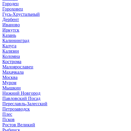
Городец
Гороховец
Гусь-Хрустальный
Дербент
Иваново
Иркутск
Казань
Калининград
Калуга
Калязин
Коломна
Кострома
Малоярославец
Махачкала
Москва
Муром
Мышкин
Нижний Новгород
Павловский Посад
Переславль-Залесский
Петрозаводск
Плес
Псков
Ростов Великий
Рыбинск