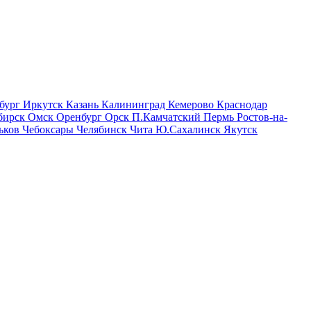
бург
Иркутск
Казань
Калининград
Кемерово
Краснодар
бирск
Омск
Оренбург
Орск
П.Камчатский
Пермь
Ростов-на-
ьков
Чебоксары
Челябинск
Чита
Ю.Сахалинск
Якутск