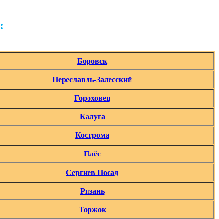
:
Боровск
Переславль-Залесский
Гороховец
Калуга
Кострома
Плёс
Сергиев Посад
Рязань
Торжок