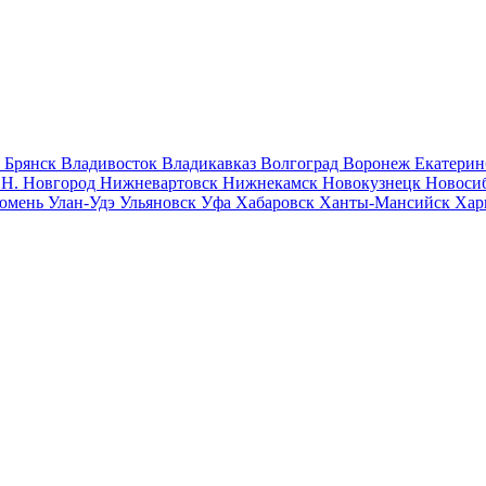
к
Брянск
Владивосток
Владикавказ
Волгоград
Воронеж
Екатерин
к
Н. Новгород
Нижневартовск
Нижнекамск
Новокузнецк
Новоси
юмень
Улан-Удэ
Ульяновск
Уфа
Хабаровск
Ханты-Мансийск
Хар