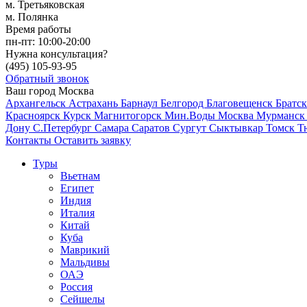
м. Третьяковская
м. Полянка
Время работы
пн-пт:
10:00-20:00
Нужна консультация?
(495)
105-93-95
Обратный звонок
Ваш город
Москва
Архангельск
Астрахань
Барнаул
Белгород
Благовещенск
Братс
Красноярск
Курск
Магнитогорск
Мин.Воды
Москва
Мурманс
Дону
С.Петербург
Самара
Саратов
Сургут
Сыктывкар
Томск
Т
Контакты
Оставить заявку
Туры
Вьетнам
Египет
Индия
Италия
Китай
Куба
Маврикий
Мальдивы
ОАЭ
Россия
Сейшелы