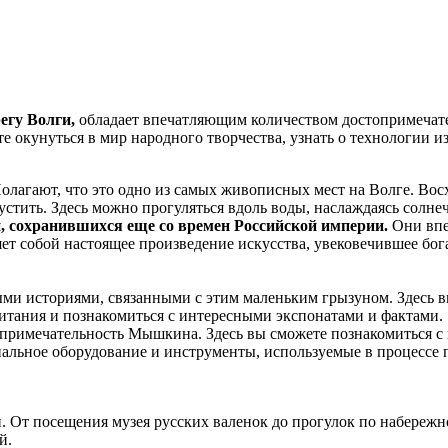
егу Волги,
обладает впечатляющим количеством достопримечател
те окунуться в мир народного творчества, узнать о технологии 
олагают, что это одно из самых живописных мест на Волге. Восх
пустить. Здесь можно прогуляться вдоль воды, наслаждаясь сол
 сохранившихся еще со времен Российской империи.
Они впе
ляет собой настоящее произведение искусства, увековечившее 
ми историями, связанными с этим маленьким грызуном. Здесь в
битания и познакомиться с интересными экспонатами и фактами.
примечательность Мышкина. Здесь вы сможете познакомиться с и
льное оборудование и инструменты, используемые в процессе п
 От посещения музея русских валенок до прогулок по набережно
й.