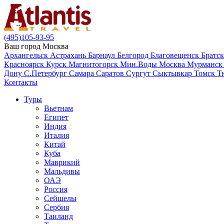
(495)105-93-95
Ваш город
Москва
Архангельск
Астрахань
Барнаул
Белгород
Благовещенск
Братс
Красноярск
Курск
Магнитогорск
Мин.Воды
Москва
Мурманс
Дону
С.Петербург
Самара
Саратов
Сургут
Сыктывкар
Томск
Т
Контакты
Туры
Вьетнам
Египет
Индия
Италия
Китай
Куба
Маврикий
Мальдивы
ОАЭ
Россия
Сейшелы
Сербия
Таиланд