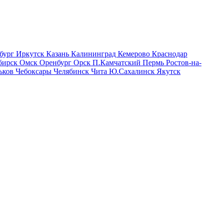
бург
Иркутск
Казань
Калининград
Кемерово
Краснодар
бирск
Омск
Оренбург
Орск
П.Камчатский
Пермь
Ростов-на-
ьков
Чебоксары
Челябинск
Чита
Ю.Сахалинск
Якутск