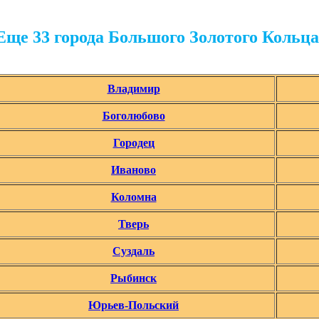
Еще 33 города Большого Золотого Кольца
Владимир
Боголюбово
Городец
Иваново
Коломна
Тверь
Суздаль
Рыбинск
Юрьев-Польский