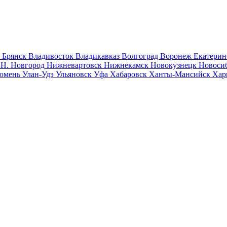
к
Брянск
Владивосток
Владикавказ
Волгоград
Воронеж
Екатерин
к
Н. Новгород
Нижневартовск
Нижнекамск
Новокузнецк
Новоси
юмень
Улан-Удэ
Ульяновск
Уфа
Хабаровск
Ханты-Мансийск
Хар