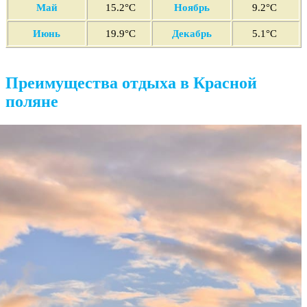
Май
15
.2°C
Ноябрь
9.2°C
Июнь
19
.9°C
Декабрь
5.1°C
Преимущества отдыха в Красной
поляне