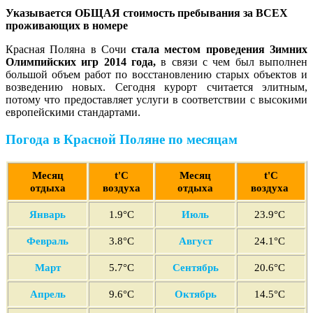
Указывается ОБЩАЯ стоимость пребывания за ВСЕХ
проживающих в номере
Красная Поляна в Сочи
стала местом проведения Зимних
Олимпийских игр 2014 года,
в связи с чем был выполнен
большой объем работ по восстановлению старых объектов и
возведению новых. Сегодня курорт считается элитным,
потому что предоставляет услуги в соответствии с высокими
европейскими стандартами.
Погода в Красной Поляне по месяцам
Месяц
t'С
Месяц
t'С
отдыха
воздуха
отдыха
воздуха
Январь
1.9°C
Июль
23.9°C
Февраль
3
.8°C
Август
24.1°C
Март
5
.7°C
Сентябрь
20.6°C
Апрель
9
.6°C
Октябрь
14.5°C