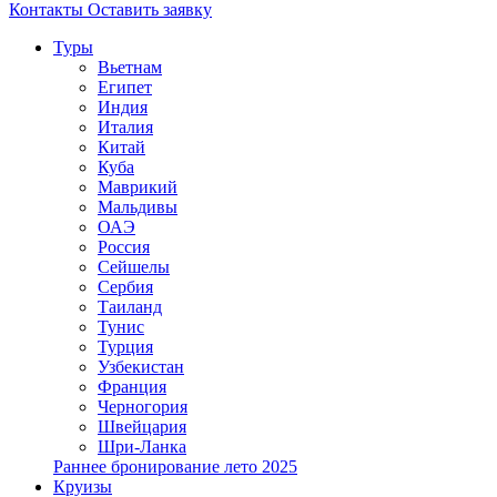
Контакты
Оставить заявку
Туры
Вьетнам
Египет
Индия
Италия
Китай
Куба
Маврикий
Мальдивы
ОАЭ
Россия
Сейшелы
Сербия
Таиланд
Тунис
Турция
Узбекистан
Франция
Черногория
Швейцария
Шри-Ланка
Раннее бронирование лето 2025
Круизы