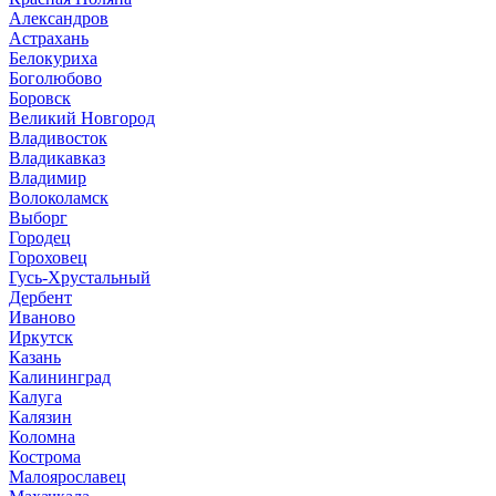
Александров
Астрахань
Белокуриха
Боголюбово
Боровск
Великий Новгород
Владивосток
Владикавказ
Владимир
Волоколамск
Выборг
Городец
Гороховец
Гусь-Хрустальный
Дербент
Иваново
Иркутск
Казань
Калининград
Калуга
Калязин
Коломна
Кострома
Малоярославец