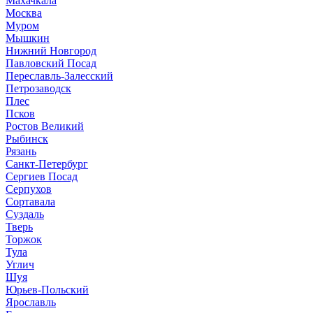
Махачкала
Москва
Муром
Мышкин
Нижний Новгород
Павловский Посад
Переславль-Залесский
Петрозаводск
Плес
Псков
Ростов Великий
Рыбинск
Рязань
Санкт-Петербург
Сергиев Посад
Серпухов
Сортавала
Суздаль
Тверь
Торжок
Тула
Углич
Шуя
Юрьев-Польский
Ярославль