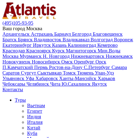
(495)105-93-95
Ваш город
Москва
Архангельск
Астрахань
Барнаул
Белгород
Благовещенск
Братск
Брянск
Владивосток
Владикавказ
Волгоград
Воронеж
Екатеринбург
Иркутск
Казань
Калининград
Кемерово
Краснодар
Красноярск
Курск
Магнитогорск
Мин.Воды
Москва
Мурманск
Н. Новгород
Нижневартовск
Нижнекамск
Новокузнецк
Новосибирск
Омск
Оренбург
Орск
П.Камчатский
Пермь
Ростов-на-Дону
С.Петербург
Самара
Саратов
Сургут
Сыктывкар
Томск
Тюмень
Улан-Удэ
Ульяновск
Уфа
Хабаровск
Ханты-Мансийск
Харьков
Чебоксары
Челябинск
Чита
Ю.Сахалинск
Якутск
Контакты
Туры
Вьетнам
Египет
Индия
Италия
Китай
Куба