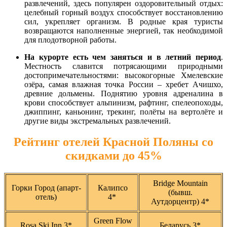
развлечений, здесь популярен оздоровительный отдых:
целебный горный воздух способствует восстановлению
сил, укрепляет организм. В родные края туристы
возвращаются наполненные энергией, так необходимой
для плодотворной работы.
На курорте есть чем заняться и в летний период
.
Местность славится потрясающими природными
достопримечательностями: высокогорные Хмелевские
озёра, самая влажная точка России – хребет Ачишхо,
древние дольмены. Поднятию уровня адреналина в
крови способствует альпинизм, рафтинг, спелеопоходы,
джиппинг, каньонинг, трекинг, полёты на вертолёте и
другие виды экстремальных развлечений.
Рейтинг отелей Красной Поляны со
скидками до 45%
Bridge Mountain
Горки Город (апарт-
Калипсо
(бывш.
отель)
4*
Аутдорцентр) 4*
Green Flow
Rosa Ski Inn 3*
Беларусь 3*