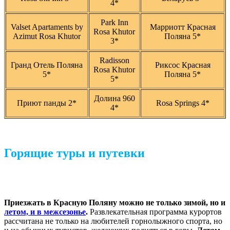
4*
Park Inn
Valset Apartaments by
Марриотт Красная
Rosa Khutor
Azimut Rosa Khutor
Поляна 5*
3*
Radisson
Гранд Отель Поляна
Риксос Красная
Rosa Khutor
5*
Поляна 5*
5*
Долина 960
Приют панды 2*
Rosa Springs 4*
4*
Горящие туры и путевки
Приезжать в Красную Поляну можно не только зимой, но и
летом, и в межсезонье
.
Развлекательная программа курортов
рассчитана не только на любителей горнолыжного спорта, но