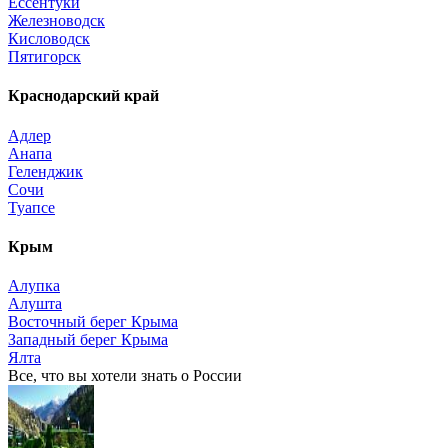
Ессентуки
Железноводск
Кисловодск
Пятигорск
Краснодарский край
Адлер
Анапа
Геленджик
Сочи
Туапсе
Крым
Алупка
Алушта
Восточный берег Крыма
Западный берег Крыма
Ялта
Все, что вы хотели знать o России