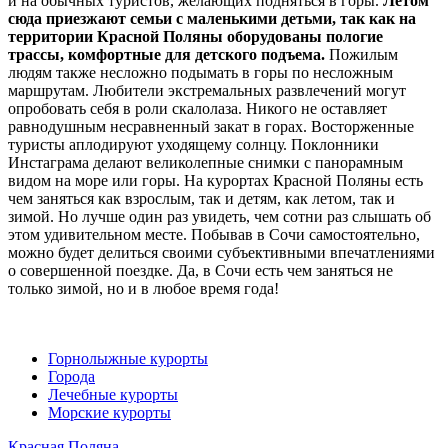
и на обычных туристов, желающих подняться в горы.
Летом
сюда приезжают семьи с маленькими детьми, так как на
территории Красной Поляны оборудованы пологие
трассы, комфортные для детского подъема.
Пожилым
людям также несложно подымать в горы по несложным
маршрутам. Любители экстремальных развлечений могут
опробовать себя в роли скалолаза. Никого не оставляет
равнодушным несравненный закат в горах. Восторженные
туристы аплодируют уходящему солнцу. Поклонники
Инстаграма делают великолепные снимки с панорамным
видом на море или горы. На курортах Красной Поляны есть
чем заняться как взрослым, так и детям, как летом, так и
зимой. Но лучше один раз увидеть, чем сотни раз слышать об
этом удивительном месте. Побывав в Сочи самостоятельно,
можно будет делиться своими субъективными впечатлениями
о совершенной поездке. Да, в Сочи есть чем заняться не
только зимой, но и в любое время года!
Горнолыжные курорты
Города
Лечебные курорты
Морские курорты
Красная Поляна