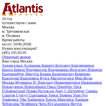
24 год
путешествуем с вами
Москва
м. Третьяковская
м. Полянка
Время работы
пн-пт:
10:00-20:00
Нужна консультация?
(495)
105-93-95
Обратный звонок
Ваш город
Москва
Архангельск
Астрахань
Барнаул
Белгород
Благовещенск
Братск
Брянск
Владивосток
Владикавказ
Волгоград
Воронеж
Екатеринбург
Иркутск
Казань
Калининград
Кемерово
Краснодар
Красноярск
Курск
Магнитогорск
Мин.Воды
Москва
Мурманск
Н. Новгород
Нижневартовск
Нижнекамск
Новокузнецк
Новосибирск
Омск
Оренбург
Орск
П.Камчатский
Пермь
Ростов-на-Дону
С.Петербург
Самара
Саратов
Сургут
Сыктывкар
Томск
Тюмень
Улан-Удэ
Ульяновск
Уфа
Хабаровск
Ханты-Мансийск
Харьков
Чебоксары
Челябинск
Чита
Ю.Сахалинск
Якутск