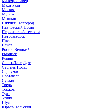
Малоярославец
Махачкала
Москва
Муром
Мышкин
Нижний Новгород
Павловский Посад
Переславль-Залесский
Петрозаводск
Плес
Псков
Ростов Великий
Рыбинск
Рязань
Санкт-Петербург
Сергиев Посад
Серпухов
Сортавала
Суздаль
Тверь
Торжок
Тула
Углич
Шуя
Юрьев-Польский