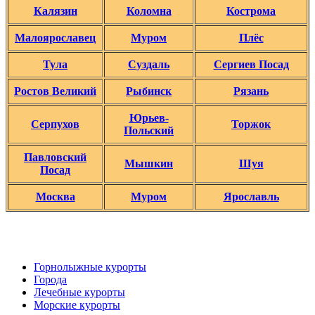
Калязин
Коломна
Кострома
Малоярославец
Муром
Плёс
Тула
Суздаль
Сергиев Посад
Ростов Великий
Рыбинск
Рязань
Юрьев-
Серпухов
Торжок
Польский
Павловский
Мышкин
Шуя
Посад
Москва
Муром
Ярославль
Горнолыжные курорты
Города
Лечебные курорты
Морские курорты