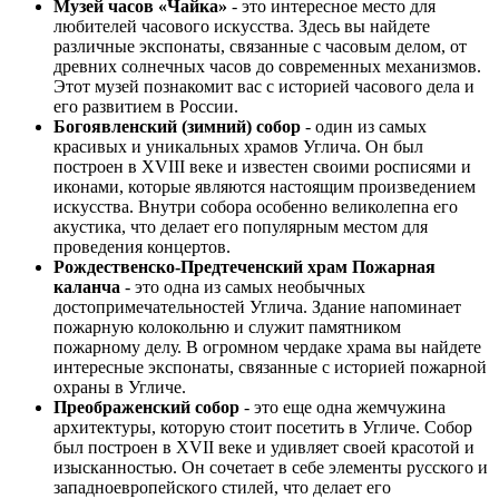
Музей часов «Чайка»
- это интересное место для
любителей часового искусства. Здесь вы найдете
различные экспонаты, связанные с часовым делом, от
древних солнечных часов до современных механизмов.
Этот музей познакомит вас с историей часового дела и
его развитием в России.
Богоявленский (зимний) собор
- один из самых
красивых и уникальных храмов Углича. Он был
построен в XVIII веке и известен своими росписями и
иконами, которые являются настоящим произведением
искусства. Внутри собора особенно великолепна его
акустика, что делает его популярным местом для
проведения концертов.
Рождественско-Предтеченский храм Пожарная
каланча
- это одна из самых необычных
достопримечательностей Углича. Здание напоминает
пожарную колокольню и служит памятником
пожарному делу. В огромном чердаке храма вы найдете
интересные экспонаты, связанные с историей пожарной
охраны в Угличе.
Преображенский собор
- это еще одна жемчужина
архитектуры, которую стоит посетить в Угличе. Собор
был построен в XVII веке и удивляет своей красотой и
изысканностью. Он сочетает в себе элементы русского и
западноевропейского стилей, что делает его