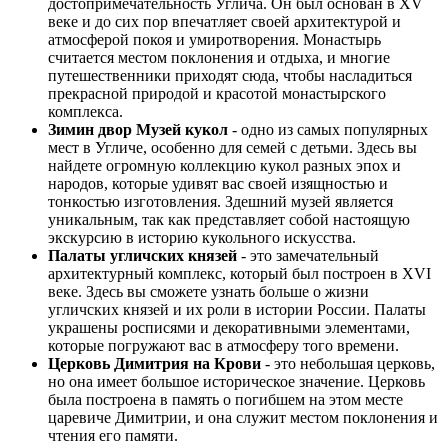
достопримечательность Углича. Он был основан в XV
веке и до сих пор впечатляет своей архитектурой и
атмосферой покоя и умиротворения. Монастырь
считается местом поклонения и отдыха, и многие
путешественники приходят сюда, чтобы насладиться
прекрасной природой и красотой монастырского
комплекса.
Зимин двор Музей кукол
- одно из самых популярных
мест в Угличе, особенно для семей с детьми. Здесь вы
найдете огромную коллекцию кукол разных эпох и
народов, которые удивят вас своей изящностью и
тонкостью изготовления. Здешний музей является
уникальным, так как представляет собой настоящую
экскурсию в историю кукольного искусства.
Палаты угличских князей
- это замечательный
архитектурный комплекс, который был построен в XVI
веке. Здесь вы сможете узнать больше о жизни
угличских князей и их роли в истории России. Палаты
украшены росписями и декоративными элементами,
которые погружают вас в атмосферу того времени.
Церковь Димитрия на Крови
- это небольшая церковь,
но она имеет большое историческое значение. Церковь
была построена в память о погибшем на этом месте
царевиче Димитрии, и она служит местом поклонения и
чтения его памяти.