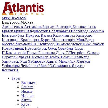
(495)105-93-95
Ваш город
Москва
Архангельск
Астрахань
Барнаул
Белгород
Благовещенск
Братск
Брянск
Владивосток
Владикавказ
Волгоград
Воронеж
Екатеринбург
Иркутск
Казань
Калининград
Кемерово
Краснодар
Красноярск
Курск
Магнитогорск
Мин.Воды
Москва
Мурманск
Н. Новгород
Нижневартовск
Нижнекамск
Новокузнецк
Новосибирск
Омск
Оренбург
Орск
П.Камчатский
Пермь
Ростов-на-Дону
С.Петербург
Самара
Саратов
Сургут
Сыктывкар
Томск
Тюмень
Улан-Удэ
Ульяновск
Уфа
Хабаровск
Ханты-Мансийск
Харьков
Чебоксары
Челябинск
Чита
Ю.Сахалинск
Якутск
Контакты
Туры
Вьетнам
Египет
Индия
Италия
Китай
Куба