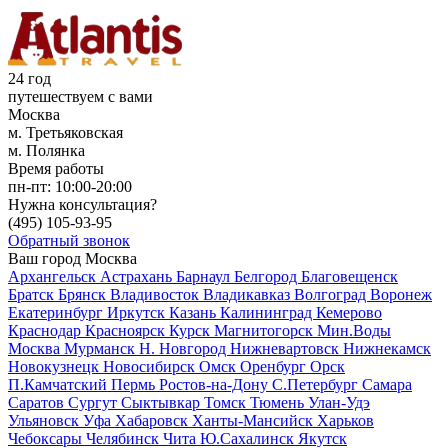
24 год
путешествуем с вами
Москва
м. Третьяковская
м. Полянка
Время работы
пн-пт:
10:00-20:00
Нужна консультация?
(495)
105-93-95
Обратный звонок
Ваш город
Москва
Архангельск
Астрахань
Барнаул
Белгород
Благовещенск
Братск
Брянск
Владивосток
Владикавказ
Волгоград
Воронеж
Екатеринбург
Иркутск
Казань
Калининград
Кемерово
Краснодар
Красноярск
Курск
Магнитогорск
Мин.Воды
Москва
Мурманск
Н. Новгород
Нижневартовск
Нижнекамск
Новокузнецк
Новосибирск
Омск
Оренбург
Орск
П.Камчатский
Пермь
Ростов-на-Дону
С.Петербург
Самара
Саратов
Сургут
Сыктывкар
Томск
Тюмень
Улан-Удэ
Ульяновск
Уфа
Хабаровск
Ханты-Мансийск
Харьков
Чебоксары
Челябинск
Чита
Ю.Сахалинск
Якутск