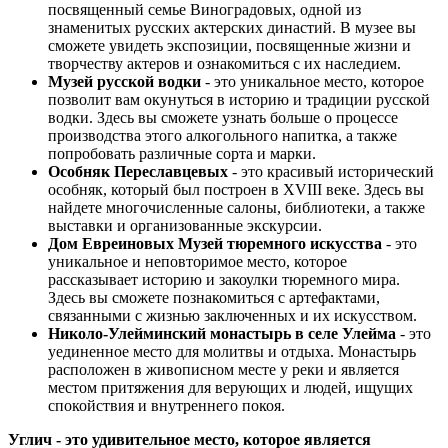
посвященный семье Виноградовых, одной из
знаменитых русских актерских династий. В музее вы
сможете увидеть экспозиции, посвященные жизни и
творчеству актеров и ознакомиться с их наследием.
Музей русской водки
- это уникальное место, которое
позволит вам окунуться в историю и традиции русской
водки. Здесь вы сможете узнать больше о процессе
производства этого алкогольного напитка, а также
попробовать различные сорта и марки.
Особняк Переславцевых
- это красивый исторический
особняк, который был построен в XVIII веке. Здесь вы
найдете многочисленные салоны, библиотеки, а также
выставки и организованные экскурсии.
Дом Евреиновых Музей тюремного искусства
- это
уникальное и неповторимое место, которое
рассказывает историю и закоулки тюремного мира.
Здесь вы сможете познакомиться с артефактами,
связанными с жизнью заключенных и их искусством.
Николо-Улейминский монастырь в селе Улейма
- это
уединенное место для молитвы и отдыха. Монастырь
расположен в живописном месте у реки и является
местом притяжения для верующих и людей, ищущих
спокойствия и внутреннего покоя.
Углич - это удивительное место, которое является