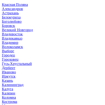
Красная Поляна
Александров
Астрахань
Белокуриха
Боголюбово
Боровск
Великий Новгород
Владивосток
Владикавказ
Владимир
Волоколамск
Выборг
Городец
Гороховец
Гусь-Хрустальный
Дербент
Иваново
Иркутск
Казань
Калининград
Калуга
Калязин
Коломна
Кострома