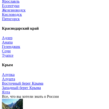
Ярославль
Ессентуки
Железноводск
Кисловодск
Пятигорск
Краснодарский край
Адлер
Анапа
Геленджик
Сочи
Туапсе
Крым
Алупка
Алушта
Восточный берег Крыма
Западный берег Крыма
Ялта
Все, что вы хотели знать o России