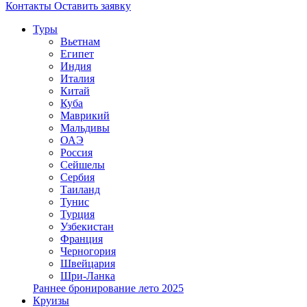
Контакты
Оставить заявку
Туры
Вьетнам
Египет
Индия
Италия
Китай
Куба
Маврикий
Мальдивы
ОАЭ
Россия
Сейшелы
Сербия
Таиланд
Тунис
Турция
Узбекистан
Франция
Черногория
Швейцария
Шри-Ланка
Раннее бронирование лето 2025
Круизы