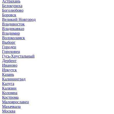
Астрахань
Белокуриха
Боголюбово
Боровск
Великий Новгород
Владивосток
Владикавказ
Владимир
Волоколамск
Выборг
Городец
Гороховец
Гусь-Хрустальный
Дербент
Иваново
Иркутск
Казань
Калининград
Калуга
Калязин
Коломна
Кострома
Малоярославец
Махачкала
Москва