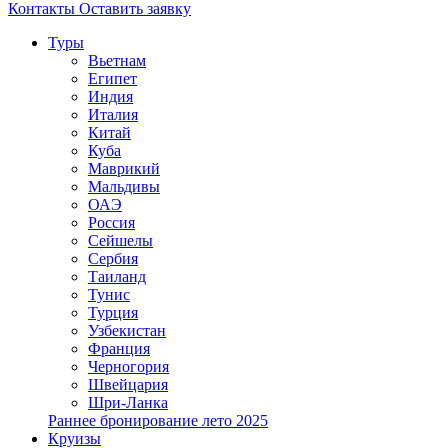
Контакты
Оставить заявку
Туры
Вьетнам
Египет
Индия
Италия
Китай
Куба
Маврикий
Мальдивы
ОАЭ
Россия
Сейшелы
Сербия
Таиланд
Тунис
Турция
Узбекистан
Франция
Черногория
Швейцария
Шри-Ланка
Раннее бронирование лето 2025
Круизы