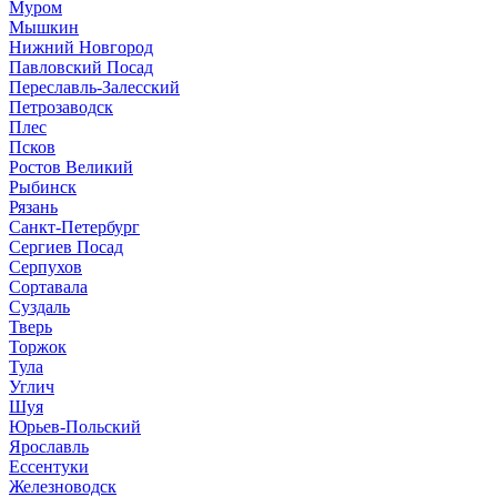
Муром
Мышкин
Нижний Новгород
Павловский Посад
Переславль-Залесский
Петрозаводск
Плес
Псков
Ростов Великий
Рыбинск
Рязань
Санкт-Петербург
Сергиев Посад
Серпухов
Сортавала
Суздаль
Тверь
Торжок
Тула
Углич
Шуя
Юрьев-Польский
Ярославль
Ессентуки
Железноводск