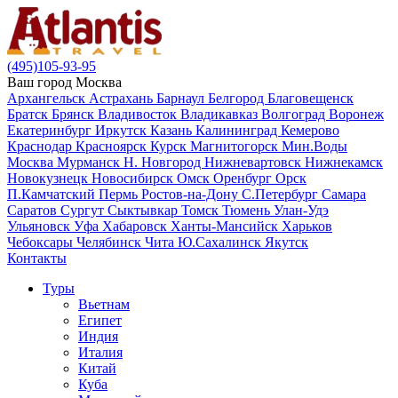
(495)105-93-95
Ваш город
Москва
Архангельск
Астрахань
Барнаул
Белгород
Благовещенск
Братск
Брянск
Владивосток
Владикавказ
Волгоград
Воронеж
Екатеринбург
Иркутск
Казань
Калининград
Кемерово
Краснодар
Красноярск
Курск
Магнитогорск
Мин.Воды
Москва
Мурманск
Н. Новгород
Нижневартовск
Нижнекамск
Новокузнецк
Новосибирск
Омск
Оренбург
Орск
П.Камчатский
Пермь
Ростов-на-Дону
С.Петербург
Самара
Саратов
Сургут
Сыктывкар
Томск
Тюмень
Улан-Удэ
Ульяновск
Уфа
Хабаровск
Ханты-Мансийск
Харьков
Чебоксары
Челябинск
Чита
Ю.Сахалинск
Якутск
Контакты
Туры
Вьетнам
Египет
Индия
Италия
Китай
Куба