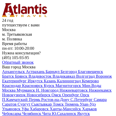
24 год
путешествуем с вами
Москва
м. Третьяковская
м. Полянка
Время работы
пн-пт:
10:00-20:00
Нужна консультация?
(495)
105-93-95
Обратный звонок
Ваш город
Москва
Архангельск
Астрахань
Барнаул
Белгород
Благовещенск
Братск
Брянск
Владивосток
Владикавказ
Волгоград
Воронеж
Екатеринбург
Иркутск
Казань
Калининград
Кемерово
Краснодар
Красноярск
Курск
Магнитогорск
Мин.Воды
Москва
Мурманск
Н. Новгород
Нижневартовск
Нижнекамск
Новокузнецк
Новосибирск
Омск
Оренбург
Орск
П.Камчатский
Пермь
Ростов-на-Дону
С.Петербург
Самара
Саратов
Сургут
Сыктывкар
Томск
Тюмень
Улан-Удэ
Ульяновск
Уфа
Хабаровск
Ханты-Мансийск
Харьков
Чебоксары
Челябинск
Чита
Ю.Сахалинск
Якутск