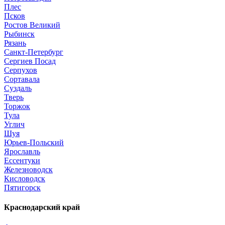
Плес
Псков
Ростов Великий
Рыбинск
Рязань
Санкт-Петербург
Сергиев Посад
Серпухов
Сортавала
Суздаль
Тверь
Торжок
Тула
Углич
Шуя
Юрьев-Польский
Ярославль
Ессентуки
Железноводск
Кисловодск
Пятигорск
Краснодарский край