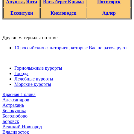
Алушта
,
Ялта
Вост. берег Крыма
Пятигорск
Ессентуки
Кисловодск
Адлер
Другие материалы по теме
10 российских санаториев, которые Вас не разочаруют
Горнолыжные курорты
Города
Лечебные курорты
Морские курорты
Красная Поляна
Александров
Астрахань
Белокуриха
Боголюбово
Боровск
Великий Новгород
Владивосток