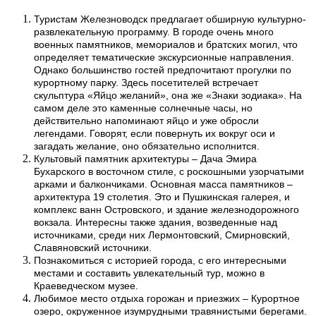
Туристам Железноводск предлагает обширную культурно-
развлекательную программу. В городе очень много
военных памятников, мемориалов и братских могил, что
определяет тематические экскурсионные направления.
Однако большинство гостей предпочитают прогулки по
курортному парку. Здесь посетителей встречает
скульптура «Яйцо желаний», она же «Знаки зодиака». На
самом деле это каменные солнечные часы, но
действительно напоминают яйцо и уже обросли
легендами. Говорят, если повернуть их вокруг оси и
загадать желание, оно обязательно исполнится.
Культовый памятник архитектуры – Дача Эмира
Бухарского в восточном стиле, с роскошными узорчатыми
арками и балкончиками. Основная масса памятников –
архитектура 19 столетия. Это и Пушкинская галерея, и
комплекс ванн Островского, и здание железнодорожного
вокзала. Интересны также здания, возведенные над
источниками, среди них Лермонтовский, Смирновский,
Славяновский источники.
Познакомиться с историей города, с его интересными
местами и составить увлекательный тур, можно в
Краеведческом музее.
Любимое место отдыха горожан и приезжих – Курортное
озеро, окруженное изумрудными травянистыми берегами.