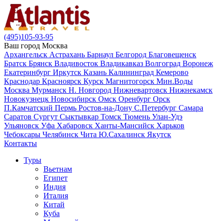
(495)105-93-95
Ваш город
Москва
Архангельск
Астрахань
Барнаул
Белгород
Благовещенск
Братск
Брянск
Владивосток
Владикавказ
Волгоград
Воронеж
Екатеринбург
Иркутск
Казань
Калининград
Кемерово
Краснодар
Красноярск
Курск
Магнитогорск
Мин.Воды
Москва
Мурманск
Н. Новгород
Нижневартовск
Нижнекамск
Новокузнецк
Новосибирск
Омск
Оренбург
Орск
П.Камчатский
Пермь
Ростов-на-Дону
С.Петербург
Самара
Саратов
Сургут
Сыктывкар
Томск
Тюмень
Улан-Удэ
Ульяновск
Уфа
Хабаровск
Ханты-Мансийск
Харьков
Чебоксары
Челябинск
Чита
Ю.Сахалинск
Якутск
Контакты
Туры
Вьетнам
Египет
Индия
Италия
Китай
Куба