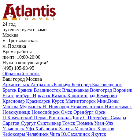
24 год
путешествуем с вами
Москва
м. Третьяковская
м. Полянка
Время работы
пн-пт:
10:00-20:00
Нужна консультация?
(495)
105-93-95
Обратный звонок
Ваш город
Москва
Архангельск
Астрахань
Барнаул
Белгород
Благовещенск
Братск
Брянск
Владивосток
Владикавказ
Волгоград
Воронеж
Екатеринбург
Иркутск
Казань
Калининград
Кемерово
Краснодар
Красноярск
Курск
Магнитогорск
Мин.Воды
Москва
Мурманск
Н. Новгород
Нижневартовск
Нижнекамск
Новокузнецк
Новосибирск
Омск
Оренбург
Орск
П.Камчатский
Пермь
Ростов-на-Дону
С.Петербург
Самара
Саратов
Сургут
Сыктывкар
Томск
Тюмень
Улан-Удэ
Ульяновск
Уфа
Хабаровск
Ханты-Мансийск
Харьков
Чебоксары
Челябинск
Чита
Ю.Сахалинск
Якутск