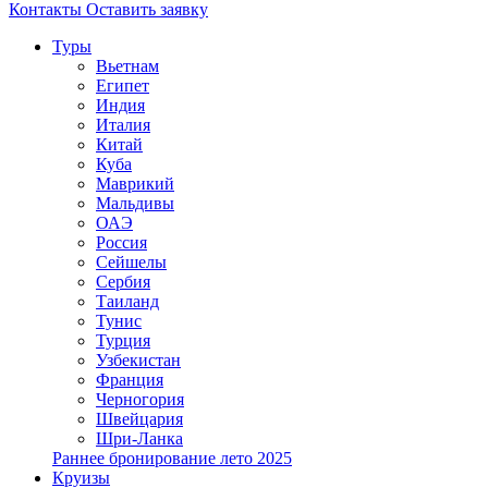
Контакты
Оставить заявку
Туры
Вьетнам
Египет
Индия
Италия
Китай
Куба
Маврикий
Мальдивы
ОАЭ
Россия
Сейшелы
Сербия
Таиланд
Тунис
Турция
Узбекистан
Франция
Черногория
Швейцария
Шри-Ланка
Раннее бронирование лето 2025
Круизы