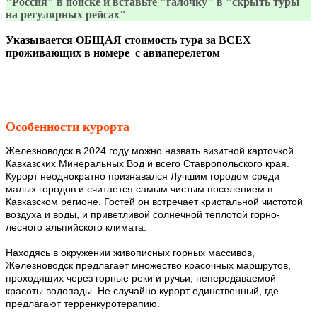
"Россия" в поиске и вставьте "галочку" в "скрыть туры
на регулярных рейсах"
Указывается ОБЩАЯ стоимость тура за ВСЕХ
проживающих в номере с авиаперелетом
Особенности курорта
Железноводск в 2024 году можно назвать визитной карточкой
Кавказских Минеральных Вод и всего Ставропольского края.
Курорт неоднократно признавался Лучшим городом среди
малых городов и считается самым чистым поселением в
Кавказском регионе. Гостей он встречает кристальной чистотой
воздуха и воды, и приветливой солнечной теплотой горно-
лесного альпийского климата.
Находясь в окружении живописных горных массивов,
Железноводск предлагает множество красочных маршрутов,
проходящих через горные реки и ручьи, непередаваемой
красоты водопады. Не случайно курорт единственный, где
предлагают терренкуротерапию.