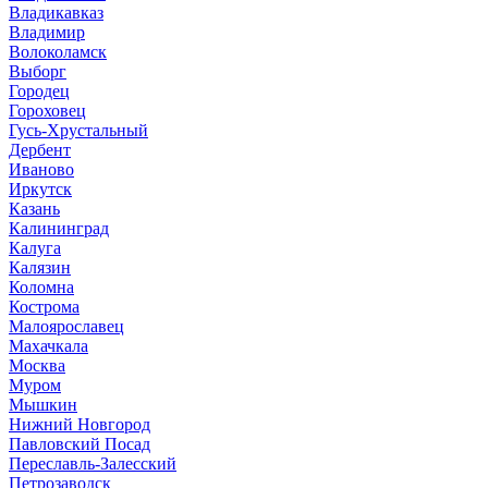
Владикавказ
Владимир
Волоколамск
Выборг
Городец
Гороховец
Гусь-Хрустальный
Дербент
Иваново
Иркутск
Казань
Калининград
Калуга
Калязин
Коломна
Кострома
Малоярославец
Махачкала
Москва
Муром
Мышкин
Нижний Новгород
Павловский Посад
Переславль-Залесский
Петрозаводск