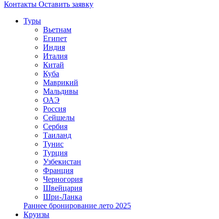
Контакты
Оставить заявку
Туры
Вьетнам
Египет
Индия
Италия
Китай
Куба
Маврикий
Мальдивы
ОАЭ
Россия
Сейшелы
Сербия
Таиланд
Тунис
Турция
Узбекистан
Франция
Черногория
Швейцария
Шри-Ланка
Раннее бронирование лето 2025
Круизы