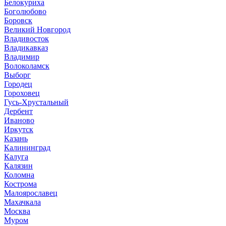
Белокуриха
Боголюбово
Боровск
Великий Новгород
Владивосток
Владикавказ
Владимир
Волоколамск
Выборг
Городец
Гороховец
Гусь-Хрустальный
Дербент
Иваново
Иркутск
Казань
Калининград
Калуга
Калязин
Коломна
Кострома
Малоярославец
Махачкала
Москва
Муром