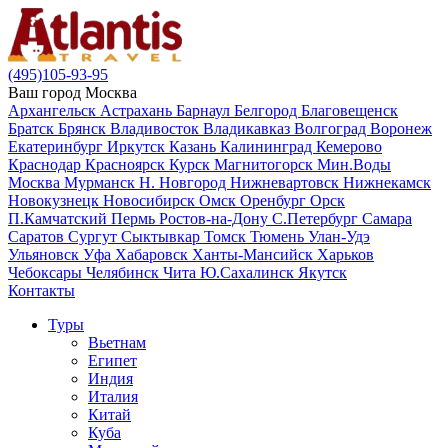
(495)105-93-95
Ваш город
Москва
Архангельск
Астрахань
Барнаул
Белгород
Благовещенск
Братск
Брянск
Владивосток
Владикавказ
Волгоград
Воронеж
Екатеринбург
Иркутск
Казань
Калининград
Кемерово
Краснодар
Красноярск
Курск
Магнитогорск
Мин.Воды
Москва
Мурманск
Н. Новгород
Нижневартовск
Нижнекамск
Новокузнецк
Новосибирск
Омск
Оренбург
Орск
П.Камчатский
Пермь
Ростов-на-Дону
С.Петербург
Самара
Саратов
Сургут
Сыктывкар
Томск
Тюмень
Улан-Удэ
Ульяновск
Уфа
Хабаровск
Ханты-Мансийск
Харьков
Чебоксары
Челябинск
Чита
Ю.Сахалинск
Якутск
Контакты
Туры
Вьетнам
Египет
Индия
Италия
Китай
Куба