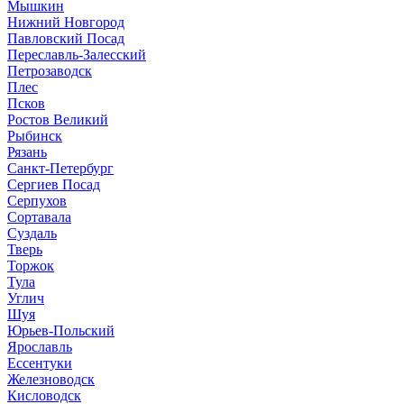
Мышкин
Нижний Новгород
Павловский Посад
Переславль-Залесский
Петрозаводск
Плес
Псков
Ростов Великий
Рыбинск
Рязань
Санкт-Петербург
Сергиев Посад
Серпухов
Сортавала
Суздаль
Тверь
Торжок
Тула
Углич
Шуя
Юрьев-Польский
Ярославль
Ессентуки
Железноводск
Кисловодск