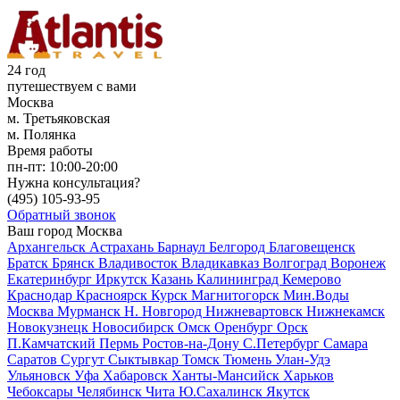
24 год
путешествуем с вами
Москва
м. Третьяковская
м. Полянка
Время работы
пн-пт:
10:00-20:00
Нужна консультация?
(495)
105-93-95
Обратный звонок
Ваш город
Москва
Архангельск
Астрахань
Барнаул
Белгород
Благовещенск
Братск
Брянск
Владивосток
Владикавказ
Волгоград
Воронеж
Екатеринбург
Иркутск
Казань
Калининград
Кемерово
Краснодар
Красноярск
Курск
Магнитогорск
Мин.Воды
Москва
Мурманск
Н. Новгород
Нижневартовск
Нижнекамск
Новокузнецк
Новосибирск
Омск
Оренбург
Орск
П.Камчатский
Пермь
Ростов-на-Дону
С.Петербург
Самара
Саратов
Сургут
Сыктывкар
Томск
Тюмень
Улан-Удэ
Ульяновск
Уфа
Хабаровск
Ханты-Мансийск
Харьков
Чебоксары
Челябинск
Чита
Ю.Сахалинск
Якутск