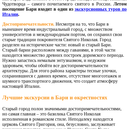
Чудотворца – самого почитаемого святого в России.
Летом
посещение Бари входит в один из
экскурсионных
туров по
Италии
.
Достопримечательности.
Несмотря на то, что Бари в
нынешнее время индустриальный город, с множеством
университетов и международным портом, он сохранил свои
старые традиции покровителя Святого Николая. Город
разделен на исторические части: новый и старый Бари.
Старый барии расположен между гаванями, в этой части
находится множество древних построек доримского периода.
Нужно запастись немалым энтузиазмом, и недужим
здоровьем, чтобы обойти все достопримечательности
архитектуры. Для этого района характеры тесные улочки,
сохранившиеся с давних времен, отсутствие многоэтажек и
шумного транспортного движения, что создает атмосферу
настоящей Италии.
Лучшие экскурсии в Бари и окрестностях
Старый город полон значимыми достопримечательностями,
но самая главная – это базилика Святого Николая
исполненная в романском стиле. Неподалеку находится
церковь Святого Григория, она, безусловно, заслуживает