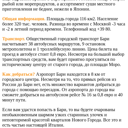
рыбой или морепродуктов, а ассортимент суши местного
приготовления не беднее, нежели в Японии.
Общая информация.
Площадь города 116 км2. Население
более 320 тыс. человек. Разница во времени с Москвой -3 часа
и -2 в летний период времени. Телефонный код +39 80.
Транспорт.
Общественный городской транспорт Бари
насчитывает 38 автобусных маршрутов, 9 остановок
метрополитена и 1 троллейбусную линию. Цена билета на
проезд в автобусе стоит 0,8 евро. Несмотря на большой выбор
транспортных средств, вам будет приятно прогуляться по
историческому центру от старого города, до площади Моро.
Как добраться?
Аэропорт Бари находится в 8 км от
городского центра. Несмотря на то, что прямых рейсов из
России до Бари нет, есть множество вариантов добраться до
города с помощью пересадок. От аэропорта до города вы
сможете добраться на автобусном рейсе № 16 за 0,8 евро и 40
минут пути.
Если вам удастся попасть в Бари, то вы будете очарованы
необыкновенным шармом узких старинных улочек и
неповторимой красотой кварталов Нового Города. Все это и
есть частью настоящей Италии.