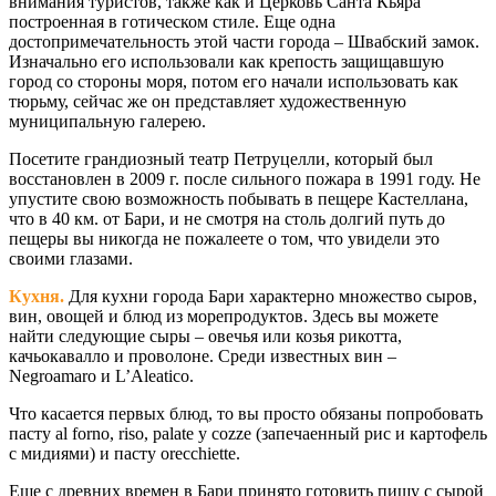
внимания туристов, также как и Церковь Санта Кьяра
построенная в готическом стиле. Еще одна
достопримечательность этой части города – Швабский замок.
Изначально его использовали как крепость защищавшую
город со стороны моря, потом его начали использовать как
тюрьму, сейчас же он представляет художественную
муниципальную галерею.
Посетите грандиозный театр Петруцелли, который был
восстановлен в 2009 г. после сильного пожара в 1991 году. Не
упустите свою возможность побывать в пещере Кастеллана,
что в 40 км. от Бари, и не смотря на столь долгий путь до
пещеры вы никогда не пожалеете о том, что увидели это
своими глазами.
Кухня.
Для кухни города Бари характерно множество сыров,
вин, овощей и блюд из морепродуктов. Здесь вы можете
найти следующие сыры – овечья или козья рикотта,
качьокавалло и проволоне. Среди известных вин –
Negroamaro и L’Aleatico.
Что касается первых блюд, то вы просто обязаны попробовать
пасту al forno, riso, palate у cozze (запечаенный рис и картофель
с мидиями) и пасту orecchiette.
Еще с древних времен в Бари принято готовить пищу с сырой