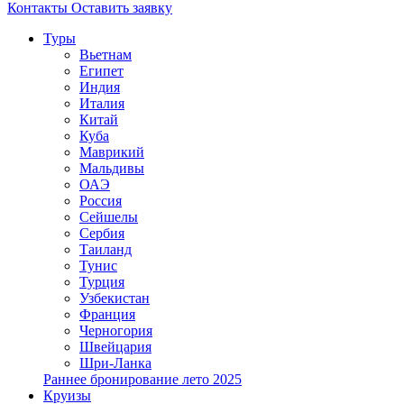
Контакты
Оставить заявку
Туры
Вьетнам
Египет
Индия
Италия
Китай
Куба
Маврикий
Мальдивы
ОАЭ
Россия
Сейшелы
Сербия
Таиланд
Тунис
Турция
Узбекистан
Франция
Черногория
Швейцария
Шри-Ланка
Раннее бронирование лето 2025
Круизы