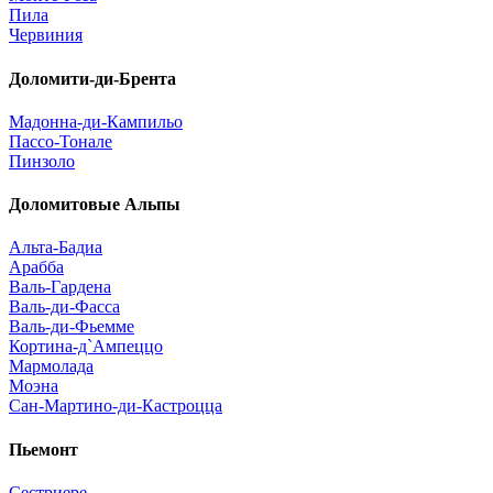
Пила
Червиния
Доломити-ди-Брента
Мадонна-ди-Кампильо
Пассо-Тонале
Пинзоло
Доломитовые Альпы
Альта-Бадиа
Арабба
Валь-Гардена
Валь-ди-Фасса
Валь-ди-Фьемме
Кортина-д`Ампеццо
Мармолада
Моэна
Сан-Мартино-ди-Кастроцца
Пьемонт
Сестриере