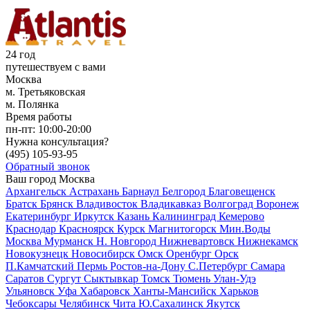
24 год
путешествуем с вами
Москва
м. Третьяковская
м. Полянка
Время работы
пн-пт:
10:00-20:00
Нужна консультация?
(495)
105-93-95
Обратный звонок
Ваш город
Москва
Архангельск
Астрахань
Барнаул
Белгород
Благовещенск
Братск
Брянск
Владивосток
Владикавказ
Волгоград
Воронеж
Екатеринбург
Иркутск
Казань
Калининград
Кемерово
Краснодар
Красноярск
Курск
Магнитогорск
Мин.Воды
Москва
Мурманск
Н. Новгород
Нижневартовск
Нижнекамск
Новокузнецк
Новосибирск
Омск
Оренбург
Орск
П.Камчатский
Пермь
Ростов-на-Дону
С.Петербург
Самара
Саратов
Сургут
Сыктывкар
Томск
Тюмень
Улан-Удэ
Ульяновск
Уфа
Хабаровск
Ханты-Мансийск
Харьков
Чебоксары
Челябинск
Чита
Ю.Сахалинск
Якутск