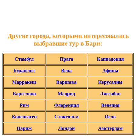
Другие города, которыми интересовались
выбравшие тур в Бари:
Стамбул
Прага
Каппадокия
Будапешт
Вена
Афины
Марракеш
Варшава
Иерусалим
Барселона
Мадрид
Лиссабон
Рим
Флоренция
Венеция
Копенгаген
Стокгольм
Осло
Париж
Лондон
Амстердам