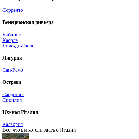
Сорренто
Венецианская ривьера
Бибионе
Каорле
Лидо-ди-Езоло
Лигурия
Сан-Ремо
Острова
Сардиния
Сицилия
Южная Италия
Калабрия
Все, что вы хотели знать o Италии