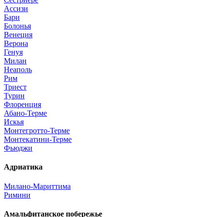
Ассизи
Бари
Болонья
Венеция
Верона
Генуя
Милан
Неаполь
Рим
Триест
Турин
Флоренция
Абано-Терме
Искья
Монтегротто-Терме
Монтекатини-Терме
Фьюджи
Адриатика
Милано-Мариттима
Римини
Амальфитанское побережье