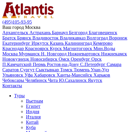
(495)105-93-95
Ваш город
Москва
Архангельск
Астрахань
Барнаул
Белгород
Благовещенск
Братск
Брянск
Владивосток
Владикавказ
Волгоград
Воронеж
Екатеринбург
Иркутск
Казань
Калининград
Кемерово
Краснодар
Красноярск
Курск
Магнитогорск
Мин.Воды
Москва
Мурманск
Н. Новгород
Нижневартовск
Нижнекамск
Новокузнецк
Новосибирск
Омск
Оренбург
Орск
П.Камчатский
Пермь
Ростов-на-Дону
С.Петербург
Самара
Саратов
Сургут
Сыктывкар
Томск
Тюмень
Улан-Удэ
Ульяновск
Уфа
Хабаровск
Ханты-Мансийск
Харьков
Чебоксары
Челябинск
Чита
Ю.Сахалинск
Якутск
Контакты
Туры
Вьетнам
Египет
Индия
Италия
Китай
Куба