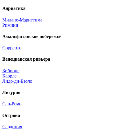
Адриатика
Милано-Мариттима
Римини
Амальфитанское побережье
Сорренто
Венецианская ривьера
Бибионе
Каорле
Лидо-ди-Езоло
Лигурия
Сан-Ремо
Острова
Сардиния