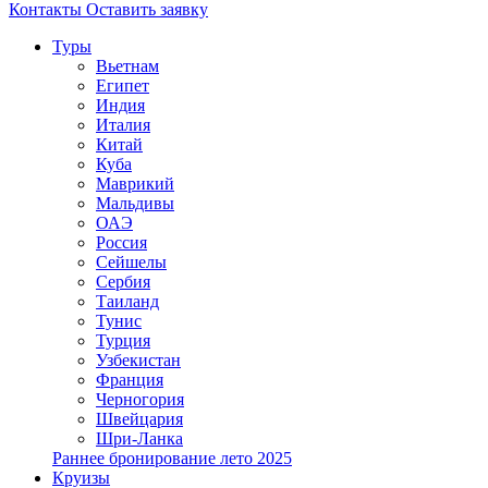
Контакты
Оставить заявку
Туры
Вьетнам
Египет
Индия
Италия
Китай
Куба
Маврикий
Мальдивы
ОАЭ
Россия
Сейшелы
Сербия
Таиланд
Тунис
Турция
Узбекистан
Франция
Черногория
Швейцария
Шри-Ланка
Раннее бронирование лето 2025
Круизы