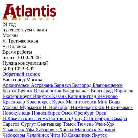
24 год
путешествуем с вами
Москва
м. Третьяковская
м. Полянка
Время работы
пн-пт:
10:00-20:00
Нужна консультация?
(495)
105-93-95
Обратный звонок
Ваш город
Москва
Архангельск
Астрахань
Барнаул
Белгород
Благовещенск
Братск
Брянск
Владивосток
Владикавказ
Волгоград
Воронеж
Екатеринбург
Иркутск
Казань
Калининград
Кемерово
Краснодар
Красноярск
Курск
Магнитогорск
Мин.Воды
Москва
Мурманск
Н. Новгород
Нижневартовск
Нижнекамск
Новокузнецк
Новосибирск
Омск
Оренбург
Орск
П.Камчатский
Пермь
Ростов-на-Дону
С.Петербург
Самара
Саратов
Сургут
Сыктывкар
Томск
Тюмень
Улан-Удэ
Ульяновск
Уфа
Хабаровск
Ханты-Мансийск
Харьков
Чебоксары
Челябинск
Чита
Ю.Сахалинск
Якутск