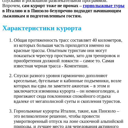
спусками и роскошной развлекательной программой.
Впрочем,
сам курорт тоже не промах –
горнолыжные туры
в Италию и в Пинзоло безупречно подходят начинающим
лыжникам и подготовленным гостям.
Характеристики курорта
Общая протяженность трасс составляет 40 километров,
из которых большая часть приходится именно на
красные трассы. Опытным туристам они могут
показаться чересчур простыми, зато для тренировок и
приобретения должной ловкости – самое то. Самая
известная черная трасса - Компетишн.
Спуски разного уровня гармонично дополняют
кресельные, бугельные и кабинные подъемники, возле
которых вы едва ли заметите ажиотаж – в этом и
заключается изюминка курорта – он немноголюден, а
приезжают сюда поклонники спокойного отдыха
вдалеке от мегаполисной суеты и скопления туристов.
Горнолыжные курорты Италии, такие, как Пинзоло –
это великолепное решение, чтобы провести
умиротворенный отпуск на лоне сказочной альпийской
природы, и лучшее место для чередования активного