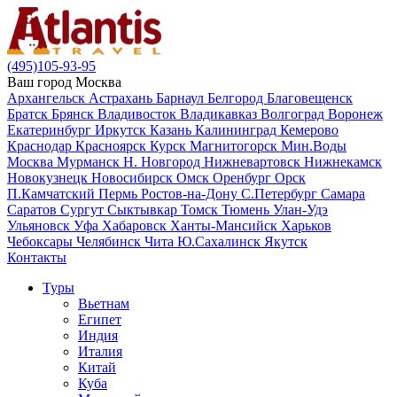
(495)105-93-95
Ваш город
Москва
Архангельск
Астрахань
Барнаул
Белгород
Благовещенск
Братск
Брянск
Владивосток
Владикавказ
Волгоград
Воронеж
Екатеринбург
Иркутск
Казань
Калининград
Кемерово
Краснодар
Красноярск
Курск
Магнитогорск
Мин.Воды
Москва
Мурманск
Н. Новгород
Нижневартовск
Нижнекамск
Новокузнецк
Новосибирск
Омск
Оренбург
Орск
П.Камчатский
Пермь
Ростов-на-Дону
С.Петербург
Самара
Саратов
Сургут
Сыктывкар
Томск
Тюмень
Улан-Удэ
Ульяновск
Уфа
Хабаровск
Ханты-Мансийск
Харьков
Чебоксары
Челябинск
Чита
Ю.Сахалинск
Якутск
Контакты
Туры
Вьетнам
Египет
Индия
Италия
Китай
Куба