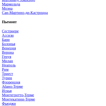
Мармолада
Моэна
Сан-Мартино-ди-Кастроцца
Пьемонт
Сестриере
Ассизи
Бари
Болонья
Венеция
Верона
Генуя
Милан
Неаполь
Рим
Триест
Турин
Флоренция
Абано-Терме
Искья
Монтегротто-Терме
Монтекатини-Терме
Фьюджи