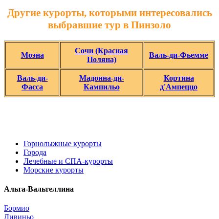
Другие курорты, которыми интересовались
выбравшие тур в Пинзоло
Сочи (Красная
Моэна
Валь-ди-Фьемме
Поляна)
Валь-ди-
Мадонна-ди-
Кортина
Фасса
Кампильо
д'Ампеццо
Горнолыжные курорты
Города
Лечебные и СПА-курорты
Морские курорты
Альта-Вальтеллина
Бормио
Ливиньо