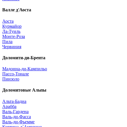
Валле д'Аоста
Аоста
Курмайор
Ла-Туиль
Монте-Роза
Пила
Червиния
Доломити-ди-Брента
Мадонна-ди-Кампильо
Пассо-Тонале
Пинзоло
Доломитовые Альпы
Альта-Бадиа
Арабба
Валь-Гардена
Валь-ди-Фасса
Валь-ди-Фьемме
Кортина-д`Ампеццо