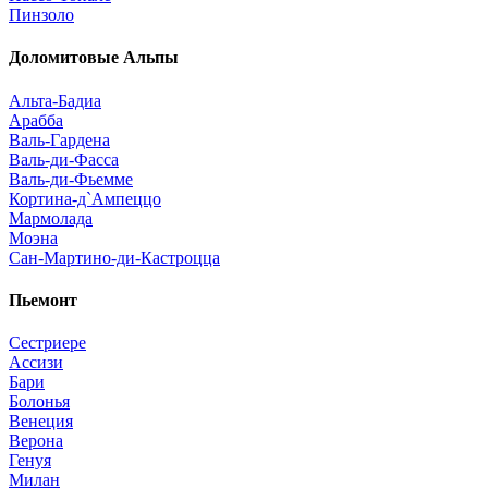
Пинзоло
Доломитовые Альпы
Альта-Бадиа
Арабба
Валь-Гардена
Валь-ди-Фасса
Валь-ди-Фьемме
Кортина-д`Ампеццо
Мармолада
Моэна
Сан-Мартино-ди-Кастроцца
Пьемонт
Сестриере
Ассизи
Бари
Болонья
Венеция
Верона
Генуя
Милан