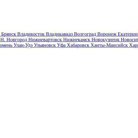
к
Брянск
Владивосток
Владикавказ
Волгоград
Воронеж
Екатерин
к
Н. Новгород
Нижневартовск
Нижнекамск
Новокузнецк
Новоси
юмень
Улан-Удэ
Ульяновск
Уфа
Хабаровск
Ханты-Мансийск
Хар