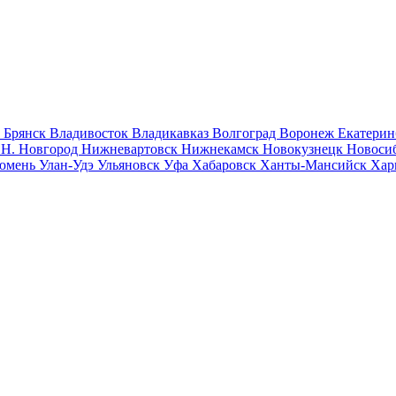
к
Брянск
Владивосток
Владикавказ
Волгоград
Воронеж
Екатерин
к
Н. Новгород
Нижневартовск
Нижнекамск
Новокузнецк
Новоси
юмень
Улан-Удэ
Ульяновск
Уфа
Хабаровск
Ханты-Мансийск
Хар