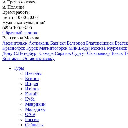
м. Третьяковская
м. Полянка
Время работы
пн-пт:
10:00-20:00
Нужна консультация?
(495)
105-93-95
Обратный звонок
Ваш город
Москва
Архангельск
Астрахань
Барнаул
Белгород
Благовещенск
Братс
Красноярск
Курск
Магнитогорск
Мин.Воды
Москва
Мурманс
Дону
С.Петербург
Самара
Саратов
Сургут
Сыктывкар
Томск
Т
Контакты
Оставить заявку
Туры
Вьетнам
Египет
Индия
Италия
Китай
Куба
Маврикий
Мальдивы
ОАЭ
Россия
Сейшелы