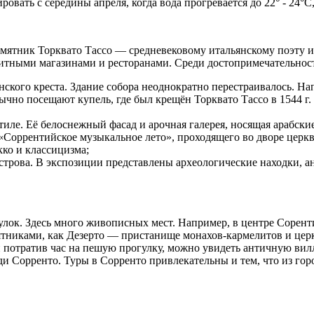
ать с середины апреля, когда вода прогревается до 22° - 24°C,
амятник Торквато Тассо — средневековому итальянскому поэту 
литными магазинами и ресторанами. Среди достопримечательнос
ого креста. Здание собора неоднократно перестраивалось. Напр
обычно посещают купель, где был крещён Торквато Тассо в 1544 г
тиле. Её белоснежный фасад и арочная галерея, носящая арабски
 «Соррентийское музыкальное лето», проходящего во дворе церкв
кко и классицизма;
строва. В экспозиции представлены археологические находки, 
лок. Здесь много живописных мест. Например, в центре Сорент
ятниками, как Дезерто — пристанище монахов-кармелитов и цер
 и потратив час на пешую прогулку, можно увидеть античную ви
ди Сорренто. Туры в Сорренто привлекательны и тем, что из гор