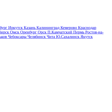
бург
Иркутск
Казань
Калининград
Кемерово
Краснодар
бирск
Омск
Оренбург
Орск
П.Камчатский
Пермь
Ростов-на-
ьков
Чебоксары
Челябинск
Чита
Ю.Сахалинск
Якутск