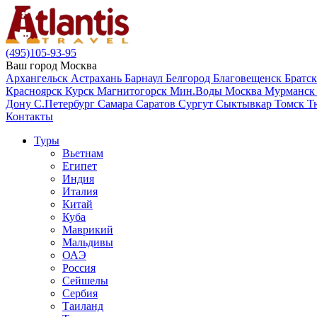
(495)105-93-95
Ваш город
Москва
Архангельск
Астрахань
Барнаул
Белгород
Благовещенск
Братс
Красноярск
Курск
Магнитогорск
Мин.Воды
Москва
Мурманс
Дону
С.Петербург
Самара
Саратов
Сургут
Сыктывкар
Томск
Т
Контакты
Туры
Вьетнам
Египет
Индия
Италия
Китай
Куба
Маврикий
Мальдивы
ОАЭ
Россия
Сейшелы
Сербия
Таиланд