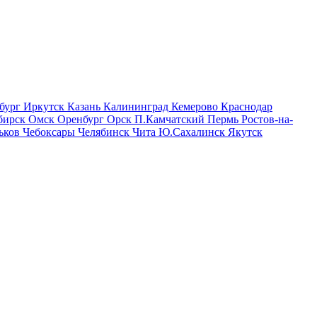
бург
Иркутск
Казань
Калининград
Кемерово
Краснодар
бирск
Омск
Оренбург
Орск
П.Камчатский
Пермь
Ростов-на-
ьков
Чебоксары
Челябинск
Чита
Ю.Сахалинск
Якутск