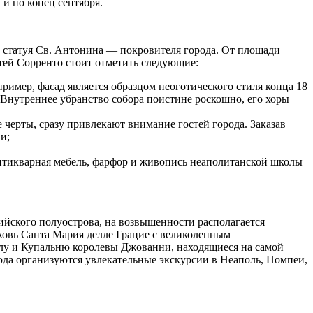
 и по конец сентября.
и статуя Св. Антонина — покровителя города. От площади
тей Сорренто стоит отметить следующие:
имер, фасад является образцом неоготического стиля конца 18
. Внутреннее убранство собора поистине роскошно, его хоры
е черты, сразу привлекают внимание гостей города. Заказав
и;
антикварная мебель, фарфор и живопись неаполитанской школы
ийского полуострова, на возвышенности располагается
ковь Санта Мария делле Грацие с великолепным
ллу и Купальню королевы Джованни, находящиеся на самой
ода организуются увлекательные экскурсии в Неаполь, Помпеи,