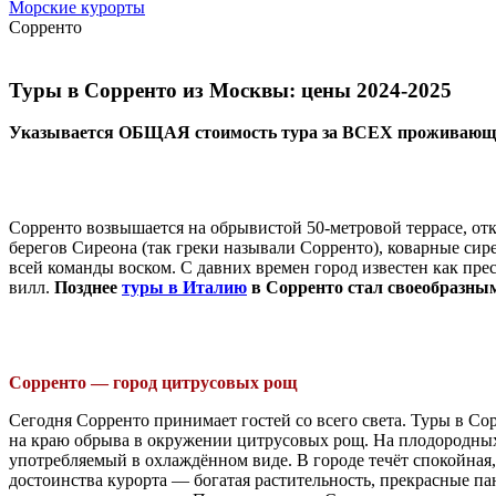
Морские курорты
Сорренто
Туры в Сорренто из Москвы: цены 2024-2025
Указывается ОБЩАЯ стоимость тура за ВСЕХ проживающих
Сорренто возвышается на обрывистой 50-метровой террасе, от
берегов Сиреона (так греки называли Сорренто), коварные си
всей команды воском. С давних времен город известен как пр
вилл.
Позднее
туры в Италию
в Сорренто стал своеобразным 
Сорренто — город цитрусовых рощ
Сегодня Сорренто принимает гостей со всего света. Туры в Со
на краю обрыва в окружении цитрусовых рощ. На плодородны
употребляемый в охлаждённом виде. В городе течёт спокойная
достоинства курорта — богатая растительность, прекрасные 