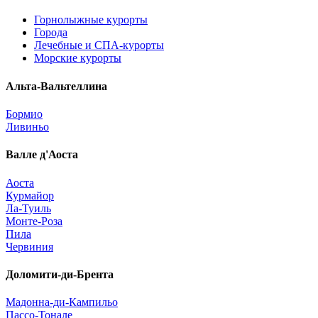
Горнолыжные курорты
Города
Лечебные и СПА-курорты
Морские курорты
Альта-Вальтеллина
Бормио
Ливиньо
Валле д'Аоста
Аоста
Курмайор
Ла-Туиль
Монте-Роза
Пила
Червиния
Доломити-ди-Брента
Мадонна-ди-Кампильо
Пассо-Тонале