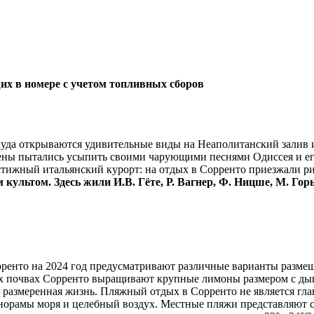
 в номере с учетом топливных сборов
куда открываются удивительные виды на Неаполитанский залив 
рены пытались усыпить своими чарующими песнями Одиссея и ег
естижный итальянский курорт: на отдых в Сорренто приезжали 
культом. Здесь жили И.В. Гёте, Р. Вагнер, Ф. Ницше, М. Гор
рренто на 2024 год предусматривают различные варианты размещ
х почвах Сорренто выращивают крупные лимоны размером с дын
, размеренная жизнь. Пляжный отдых в Сорренто не является гл
панорамы моря и целебный воздух. Местные пляжи представляют