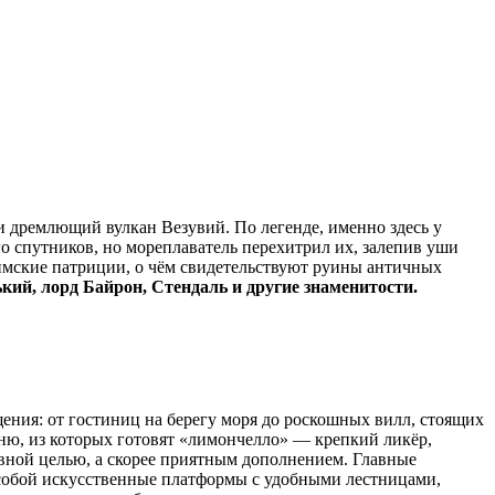
и дремлющий вулкан Везувий. По легенде, именно здесь у
о спутников, но мореплаватель перехитрил их, залепив уши
римские патриции, о чём свидетельствуют руины античных
ький, лорд Байрон, Стендаль и другие знаменитости.
ения: от гостиниц на берегу моря до роскошных вилл, стоящих
ю, из которых готовят «лимончелло» — крепкий ликёр,
авной целью, а скорее приятным дополнением. Главные
 собой искусственные платформы с удобными лестницами,