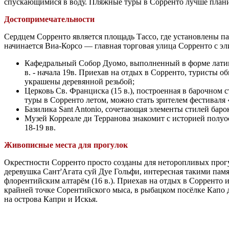
спускающимися в воду. Пляжные туры в Сорренто лучше планиров
Достопримечательности
Сердцем Сорренто является площадь Тассо, где установлены п
начинается Виа-Корсо — главная торговая улица Сорренто с э
Кафедральный Собор Дуомо, выполненный в форме латинск
в. - начала 19в. Приехав на отдых в Сорренто, туристы 
украшены деревянной резьбой;
Церковь Св. Франциска (15 в.), построенная в барочном с
туры в Сорренто летом, можно стать зрителем фестиваля
Базилика Sant Antonio, сочетающая элементы стилей баро
Музей Корреале ди Терранова знакомит с историей полуо
18-19 вв.
Живописные места для прогулок
Окрестности Сорренто просто созданы для неторопливых прогу
деревушка Сант'Агата суй Дуе Гольфи, интересная такими пам
флорентийским алтарём (16 в.). Приехав на отдых в Сорренто
крайней точке Сорентийского мыса, в рыбацком посёлке Капо 
на острова Капри и Искья.