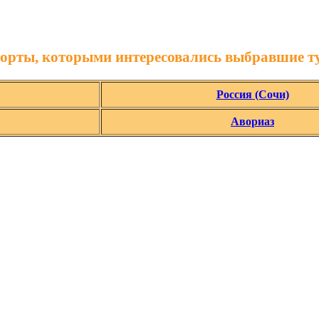
орты, которыми интересовались выбравшие т
Россия (Сочи)
Авориаз