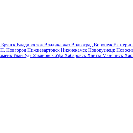
к
Брянск
Владивосток
Владикавказ
Волгоград
Воронеж
Екатерин
к
Н. Новгород
Нижневартовск
Нижнекамск
Новокузнецк
Новоси
юмень
Улан-Удэ
Ульяновск
Уфа
Хабаровск
Ханты-Мансийск
Хар