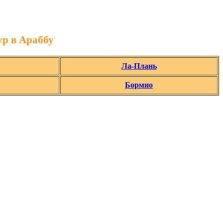
ур в Араббу
Ла-Плань
Бормио