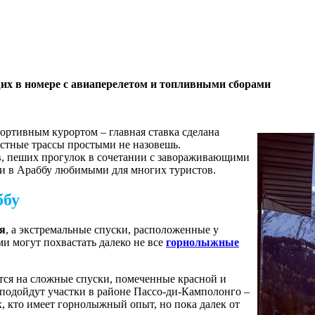
 в номере с авиаперелетом и топливными сборами
ортивным курортом – главная ставка сделана
естные трассы простыми не назовешь.
в, пеших прогулок в сочетании с завораживающими
и в Араббу любимыми для многих туристов.
ббу
ая
, а экстремальные спуски, расположенные у
 могут похвастать далеко не все
г
орнолыжные
тся на сложные спуски, помеченные красной и
 подойдут участки в районе Пассо-ди-Камполонго –
х, кто имеет горнолыжный опыт, но пока далек от