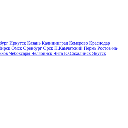
бург
Иркутск
Казань
Калининград
Кемерово
Краснодар
бирск
Омск
Оренбург
Орск
П.Камчатский
Пермь
Ростов-на-
ьков
Чебоксары
Челябинск
Чита
Ю.Сахалинск
Якутск