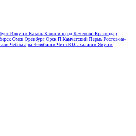
бург
Иркутск
Казань
Калининград
Кемерово
Краснодар
бирск
Омск
Оренбург
Орск
П.Камчатский
Пермь
Ростов-на-
ьков
Чебоксары
Челябинск
Чита
Ю.Сахалинск
Якутск