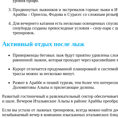
уровня профи.
Продвинутых лыжников и экстремалов горные лыжи в И
Араббы – Орнелла, Фодома и Сурасес со сложным рельеф
Для вечернего катания есть несколько освещенных спуск
сноуборда созданы превосходные условия – сноу-парк с
тренировок.
Активный отдых после лыж
Приверженцы беговых лыж будут приятно удивлены сло
равнинной лыжни, которая проходит через красивейшие м
Курорт отличается продуманной планировкой и системой
трассы можно за несколько минут.
Развит в Араббе и пеший туризм, тем более что интерес
Доломитовы Альпы и прилегающие долины.
Развитый гостиничный и развлекательный сектор обеспечивае
и шале. Вечером Итальянские Альпы в районе Араббы преобража
Если вы устали от лыжных тренировок, всегда можно найти дост
незабываемый вечер в компании изысканных итальянских блю