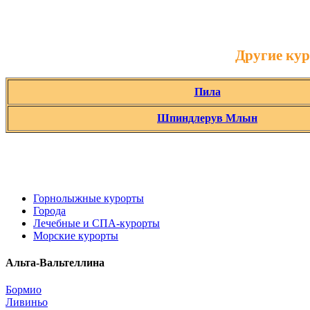
Другие кур
Пила
Шпиндлерув Млын
Горнолыжные курорты
Города
Лечебные и СПА-курорты
Морские курорты
Альта-Вальтеллина
Бормио
Ливиньо