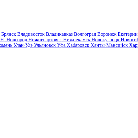
к
Брянск
Владивосток
Владикавказ
Волгоград
Воронеж
Екатерин
к
Н. Новгород
Нижневартовск
Нижнекамск
Новокузнецк
Новоси
юмень
Улан-Удэ
Ульяновск
Уфа
Хабаровск
Ханты-Мансийск
Хар