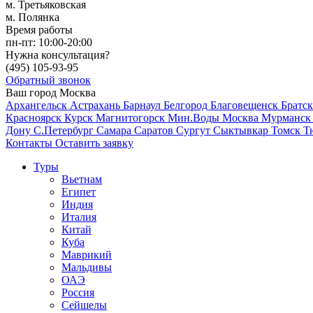
м. Третьяковская
м. Полянка
Время работы
пн-пт:
10:00-20:00
Нужна консультация?
(495)
105-93-95
Обратный звонок
Ваш город
Москва
Архангельск
Астрахань
Барнаул
Белгород
Благовещенск
Братс
Красноярск
Курск
Магнитогорск
Мин.Воды
Москва
Мурманс
Дону
С.Петербург
Самара
Саратов
Сургут
Сыктывкар
Томск
Т
Контакты
Оставить заявку
Туры
Вьетнам
Египет
Индия
Италия
Китай
Куба
Маврикий
Мальдивы
ОАЭ
Россия
Сейшелы