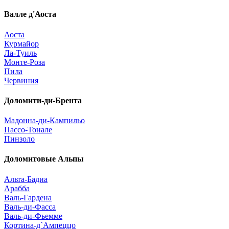
Валле д'Аоста
Аоста
Курмайор
Ла-Туиль
Монте-Роза
Пила
Червиния
Доломити-ди-Брента
Мадонна-ди-Кампильо
Пассо-Тонале
Пинзоло
Доломитовые Альпы
Альта-Бадиа
Арабба
Валь-Гардена
Валь-ди-Фасса
Валь-ди-Фьемме
Кортина-д`Ампеццо