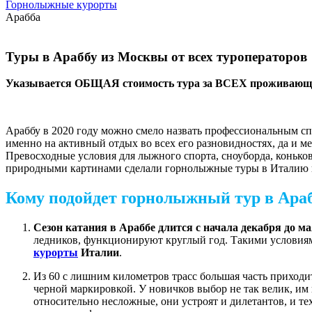
Горнолыжные курорты
Арабба
Туры в Араббу из Москвы от всех туроператоров
Указывается ОБЩАЯ стоимость тура за ВСЕХ проживающих
Араббу в 2020 году можно смело назвать профессиональным сп
именно на активный отдых во всех его разновидностях, да и м
Превосходные условия для лыжного спорта, сноуборда, конько
природными картинами сделали горнолыжные туры в Италию 
Кому подойдет горнолыжный тур в Ара
Сезон катания в Араббе длится с начала декабря до м
ледников, функционируют круглый год. Такими условиями
курорты
Италии
.
Из 60 с лишним километров трасс большая часть приходи
черной маркировкой. У новичков выбор не так велик, им
относительно несложные, они устроят и дилетантов, и те