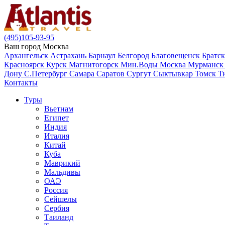
(495)105-93-95
Ваш город
Москва
Архангельск
Астрахань
Барнаул
Белгород
Благовещенск
Братс
Красноярск
Курск
Магнитогорск
Мин.Воды
Москва
Мурманс
Дону
С.Петербург
Самара
Саратов
Сургут
Сыктывкар
Томск
Т
Контакты
Туры
Вьетнам
Египет
Индия
Италия
Китай
Куба
Маврикий
Мальдивы
ОАЭ
Россия
Сейшелы
Сербия
Таиланд