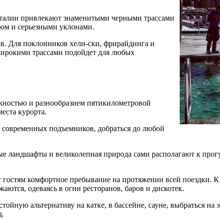
талии привлекают знаменитыми черными трассами
ом и серьезными уклонами.
ов. Для поклонников хели-ски, фрирайдинга и
 широкими трассами подойдет для любых
жностью и разнообразием пятикилометровой
еста курорта.
 современных подъемников, добраться до любой
ные ландшафты и великолепная природа сами располагают к прог
т гостям комфортное пребывание на протяжении всей поездки. 
ются, одеваясь в огни ресторанов, баров и дискотек.
ойную альтернативу на катке, в бассейне, сауне, выбраться на 
д.