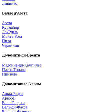
Ливиньо
Валле д'Аоста
Аоста
Курмайор
Ла-Туиль
Монте-Роза
Пила
Червиния
Доломити-ди-Брента
Мадонна-ди-Кампильо
Пассо-Тонале
Пинзоло
Доломитовые Альпы
Альта-Бадиа
Арабба
Валь-Гардена
Валь-ди-Фасса
Валь-ди-Фьемме