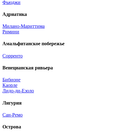
Фьюджи
Адриатика
Милано-Мариттима
Римини
Амальфитанское побережье
Сорренто
Венецианская ривьера
Бибионе
Каорле
Лидо-ди-Езоло
Лигурия
Сан-Ремо
Острова