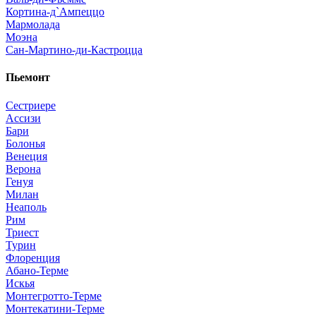
Кортина-д`Ампеццо
Мармолада
Моэна
Сан-Мартино-ди-Кастроцца
Пьемонт
Сестриере
Ассизи
Бари
Болонья
Венеция
Верона
Генуя
Милан
Неаполь
Рим
Триест
Турин
Флоренция
Абано-Терме
Искья
Монтегротто-Терме
Монтекатини-Терме