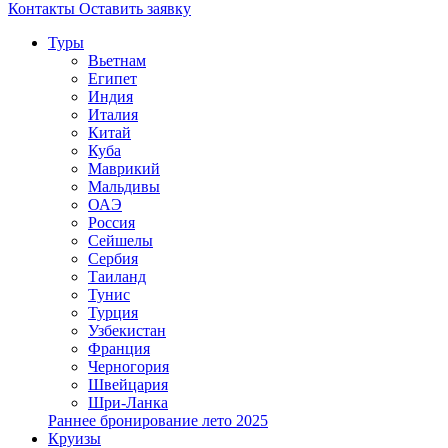
Контакты
Оставить заявку
Туры
Вьетнам
Египет
Индия
Италия
Китай
Куба
Маврикий
Мальдивы
ОАЭ
Россия
Сейшелы
Сербия
Таиланд
Тунис
Турция
Узбекистан
Франция
Черногория
Швейцария
Шри-Ланка
Раннее бронирование лето 2025
Круизы