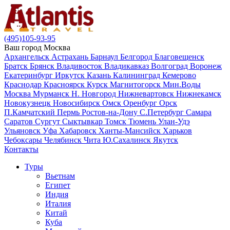
(495)105-93-95
Ваш город
Москва
Архангельск
Астрахань
Барнаул
Белгород
Благовещенск
Братск
Брянск
Владивосток
Владикавказ
Волгоград
Воронеж
Екатеринбург
Иркутск
Казань
Калининград
Кемерово
Краснодар
Красноярск
Курск
Магнитогорск
Мин.Воды
Москва
Мурманск
Н. Новгород
Нижневартовск
Нижнекамск
Новокузнецк
Новосибирск
Омск
Оренбург
Орск
П.Камчатский
Пермь
Ростов-на-Дону
С.Петербург
Самара
Саратов
Сургут
Сыктывкар
Томск
Тюмень
Улан-Удэ
Ульяновск
Уфа
Хабаровск
Ханты-Мансийск
Харьков
Чебоксары
Челябинск
Чита
Ю.Сахалинск
Якутск
Контакты
Туры
Вьетнам
Египет
Индия
Италия
Китай
Куба