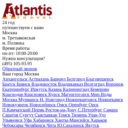
24 год
путешествуем с вами
Москва
м. Третьяковская
м. Полянка
Время работы
пн-пт:
10:00-20:00
Нужна консультация?
(495)
105-93-95
Обратный звонок
Ваш город
Москва
Архангельск
Астрахань
Барнаул
Белгород
Благовещенск
Братск
Брянск
Владивосток
Владикавказ
Волгоград
Воронеж
Екатеринбург
Иркутск
Казань
Калининград
Кемерово
Краснодар
Красноярск
Курск
Магнитогорск
Мин.Воды
Москва
Мурманск
Н. Новгород
Нижневартовск
Нижнекамск
Новокузнецк
Новосибирск
Омск
Оренбург
Орск
П.Камчатский
Пермь
Ростов-на-Дону
С.Петербург
Самара
Саратов
Сургут
Сыктывкар
Томск
Тюмень
Улан-Удэ
Ульяновск
Уфа
Хабаровск
Ханты-Мансийск
Харьков
Чебоксары
Челябинск
Чита
Ю.Сахалинск
Якутск