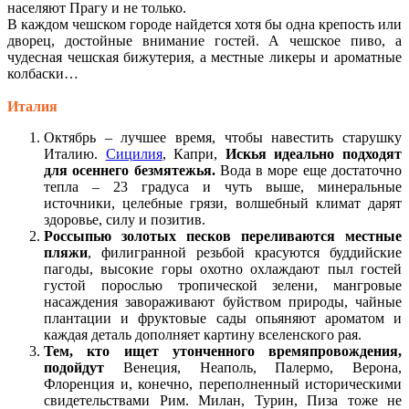
населяют Прагу и не только.
В каждом чешском городе найдется хотя бы одна крепость или
дворец, достойные внимание гостей. А чешское пиво, а
чудесная чешская бижутерия, а местные ликеры и ароматные
колбаски…
Италия
Октябрь – лучшее время, чтобы навестить старушку
Италию.
Сицилия
, Капри,
Искья
идеально подходят
для осеннего безмятежья.
Вода в море еще достаточно
тепла – 23 градуса и чуть выше, минеральные
источники, целебные грязи, волшебный климат дарят
здоровье, силу и позитив.
Россыпью золотых песков переливаются местные
пляжи
, филигранной резьбой красуются буддийские
пагоды, высокие горы охотно охлаждают пыл гостей
густой порослью тропической зелени, мангровые
насаждения завораживают буйством природы, чайные
плантации и фруктовые сады опьяняют ароматом и
каждая деталь дополняет картину вселенского рая.
Тем, кто ищет утонченного времяпровождения,
подойдут
Венеция, Неаполь, Палермо, Верона,
Флоренция и, конечно, переполненный историческими
свидетельствами Рим. Милан, Турин, Пиза тоже не