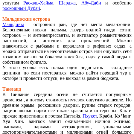
услугам
Рас-аль-Хайма
,
Шарджа
,
Абу-Даби
и особенно
роскошный Дубай
.
Мальдивские острова
Мальдивы
– островной рай, где нет места меланхолии.
Белоснежные пляжи, пальмы, лазурь водной глади, сотни
островов – и антидепрессанты, и активатор романтических
настроений, и источник для приключений. Можно
знакомиться с рыбками и кораллами в рифовых садах, а
можно отправиться на необитаемый остров или ощущать себя
хозяином жизни за бокалом коктейля, сидя у самой воды в
собственном бунгало.
У этого уголка есть только один недостаток – солидные
ценники, но если постараться, можно найти горящий тур в
октябре и провести отпуск, не выходя за рамки бюджета.
Таиланд
В Таиланде середина осени не считается популярным
временем , а потому стоимость путевок ощутимо дешевле. Но
древние храмы, роскошные дворцы, руины старых городов,
национальные парки все также красивы и интересны. Как и
прежде приветливы к гостям Паттайя,
Пхукет
, Краби, Ко Чанг,
Хуа Хин. Бангкок манит оживленной ночной жизнью,
рынками, парками аттракционов, уникальными
достопримечательностями и миллионами огней большого