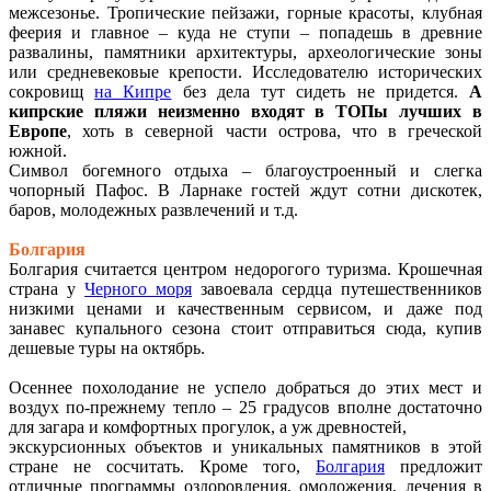
межсезонье. Тропические пейзажи, горные красоты, клубная
феерия и главное – куда не ступи – попадешь в древние
развалины, памятники архитектуры, археологические зоны
или средневековые крепости. Исследователю исторических
сокровищ
на Кипре
без дела тут сидеть не придется.
А
кипрские пляжи неизменно входят в ТОПы лучших в
Европе
, хоть в северной части острова, что в греческой
южной.
Символ богемного отдыха – благоустроенный и слегка
чопорный Пафос. В Ларнаке гостей ждут сотни дискотек,
баров, молодежных развлечений и т.д.
Болгария
Болгария считается центром недорогого туризма. Крошечная
страна у
Черного моря
завоевала сердца путешественников
низкими ценами и качественным сервисом, и даже под
занавес купального сезона стоит отправиться сюда, купив
дешевые туры на октябрь.
Осеннее похолодание не успело добраться до этих мест и
воздух по-прежнему тепло – 25 градусов вполне достаточно
для загара и комфортных прогулок, а уж древностей,
экскурсионных объектов и уникальных памятников в этой
стране не сосчитать. Кроме того,
Болгария
предложит
отличные программы оздоровления, омоложения, лечения в