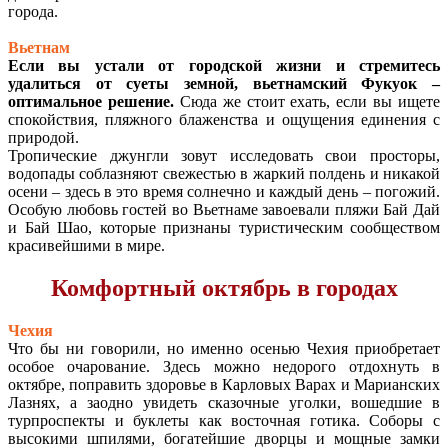
города.
Вьетнам
Если вы устали от городской жизни и стремитесь
удалиться от суеты земной,
вьетнамский Фукуок
–
оптимальное решение.
Сюда же стоит ехать, если вы ищете
спокойствия, пляжного блаженства и ощущения единения с
природой.
Тропические джунгли зовут исследовать свои просторы,
водопады соблазняют свежестью в жаркий полдень и никакой
осени – здесь в это время солнечно и каждый день – погожий.
Особую любовь гостей во Вьетнаме завоевали пляжи Бай Дай
и Бай Шао, которые признаны туристическим сообществом
красивейшими в мире.
Комфортный октябрь в городах
Чехия
Что бы ни говорили, но именно осенью Чехия приобретает
особое очарование. Здесь можно недорого отдохнуть в
октябре, поправить здоровье в Карловых Варах и Марианских
Лазнях, а заодно увидеть сказочные уголки, вошедшие в
турпроспекты и буклеты как восточная готика. Соборы с
высокими шпилями, богатейшие дворцы и мощные замки