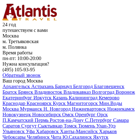
24 год
путешествуем с вами
Москва
м. Третьяковская
м. Полянка
Время работы
пн-пт:
10:00-20:00
Нужна консультация?
(495)
105-93-95
Обратный звонок
Ваш город
Москва
Архангельск
Астрахань
Барнаул
Белгород
Благовещенск
Братск
Брянск
Владивосток
Владикавказ
Волгоград
Воронеж
Екатеринбург
Иркутск
Казань
Калининград
Кемерово
Краснодар
Красноярск
Курск
Магнитогорск
Мин.Воды
Москва
Мурманск
Н. Новгород
Нижневартовск
Нижнекамск
Новокузнецк
Новосибирск
Омск
Оренбург
Орск
П.Камчатский
Пермь
Ростов-на-Дону
С.Петербург
Самара
Саратов
Сургут
Сыктывкар
Томск
Тюмень
Улан-Удэ
Ульяновск
Уфа
Хабаровск
Ханты-Мансийск
Харьков
Чебоксары
Челябинск
Чита
Ю.Сахалинск
Якутск