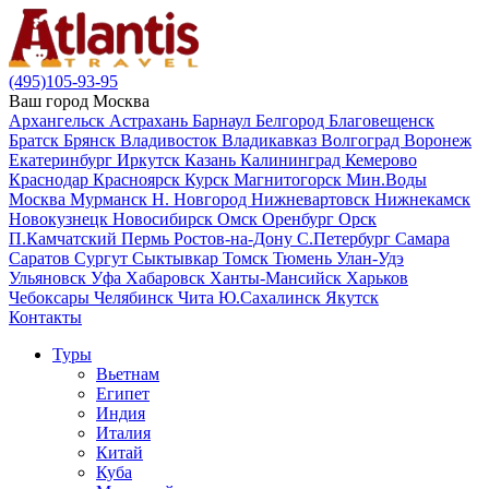
(495)105-93-95
Ваш город
Москва
Архангельск
Астрахань
Барнаул
Белгород
Благовещенск
Братск
Брянск
Владивосток
Владикавказ
Волгоград
Воронеж
Екатеринбург
Иркутск
Казань
Калининград
Кемерово
Краснодар
Красноярск
Курск
Магнитогорск
Мин.Воды
Москва
Мурманск
Н. Новгород
Нижневартовск
Нижнекамск
Новокузнецк
Новосибирск
Омск
Оренбург
Орск
П.Камчатский
Пермь
Ростов-на-Дону
С.Петербург
Самара
Саратов
Сургут
Сыктывкар
Томск
Тюмень
Улан-Удэ
Ульяновск
Уфа
Хабаровск
Ханты-Мансийск
Харьков
Чебоксары
Челябинск
Чита
Ю.Сахалинск
Якутск
Контакты
Туры
Вьетнам
Египет
Индия
Италия
Китай
Куба