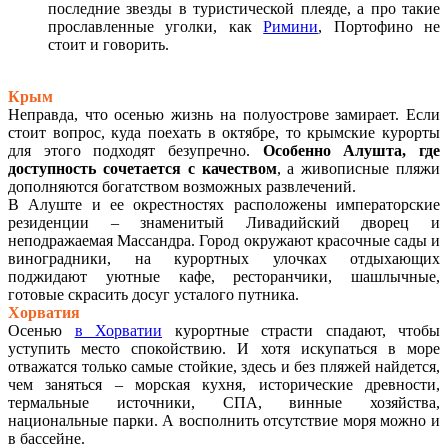
последние звезды в туристической плеяде, а про такие
прославленные уголки, как
Римини
, Портофино не
стоит и говорить.
Крым
Неправда, что осенью жизнь на полуострове замирает. Если
стоит вопрос, куда поехать в октябре, то крымские курорты
для этого подходят безупречно.
Особенно
Алушта
, где
доступность сочетается с качеством
, а живописные пляжи
дополняются богатством возможных развлечений.
В Алуште и ее окрестностях расположены императорские
резиденции – знаменитый Ливадийский дворец и
неподражаемая Массандра. Город окружают красочные сады и
виноградники, на курортных улочках отдыхающих
поджидают уютные кафе, ресторанчики, шашлычные,
готовые скрасить досуг усталого путника.
Хорватия
Осенью
в Хорватии
курортные страсти спадают, чтобы
уступить место спокойствию. И хотя искупаться в море
отважатся только самые стойкие, здесь и без пляжей найдется,
чем заняться – морская кухня, исторические древности,
термальные источники, СПА, винные хозяйства,
национальные парки. А восполнить отсутствие моря можно и
в бассейне.