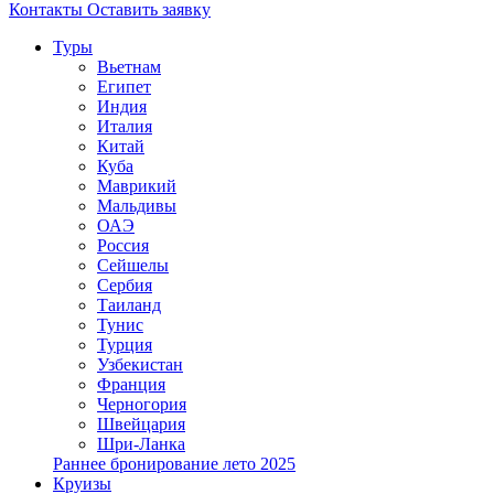
Контакты
Оставить заявку
Туры
Вьетнам
Египет
Индия
Италия
Китай
Куба
Маврикий
Мальдивы
ОАЭ
Россия
Сейшелы
Сербия
Таиланд
Тунис
Турция
Узбекистан
Франция
Черногория
Швейцария
Шри-Ланка
Раннее бронирование лето 2025
Круизы