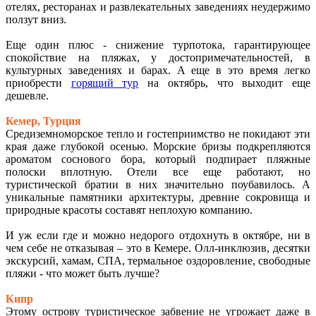
отелях, ресторанах и развлекательных заведениях неудержимо
ползут вниз.
Еще один плюс - снижение турпотока, гарантирующее
спокойствие на пляжах, у достопримечательностей, в
культурных заведениях и барах. А еще в это время легко
приобрести
горящий тур
на октябрь, что выходит еще
дешевле.
Кемер, Турция
Средиземноморское тепло и гостеприимство не покидают эти
края даже глубокой осенью. Морские бризы подкрепляются
ароматом соснового бора, который подпирает пляжные
полоски вплотную. Отели все еще работают, но
туристической братии в них значительно поубавилось. А
уникальные памятники архитектуры, древние сокровища и
природные красоты составят неплохую компанию.
И уж если где и можно недорого отдохнуть в октябре, ни в
чем себе не отказывая – это в Кемере. Олл-инклюзив, десятки
экскурсий, хамам, СПА, термальное оздоровление, свободные
пляжи - что может быть лучше?
Кипр
Этому острову туристическое забвение не угрожает даже в