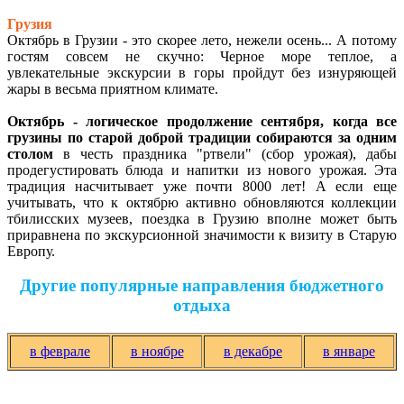
Грузия
Октябрь в Грузии - это скорее лето, нежели осень... А потому
гостям совсем не скучно: Черное море теплое, а
увлекательные экскурсии в горы пройдут без изнуряющей
жары в весьма приятном климате.
Октябрь - логическое продолжение сентября, когда все
грузины по старой доброй традиции собираются за одним
столом
в честь праздника "ртвели" (сбор урожая), дабы
продегустировать блюда и напитки из нового урожая. Эта
традиция насчитывает уже почти 8000 лет! А если еще
учитывать, что к октябрю активно обновляются коллекции
тбилисских музеев,
поездка в Грузию
вполне может быть
приравнена по экскурсионной значимости к визиту в Старую
Европу.
Другие популярные направления бюджетного
отдыха
в феврале
в ноябре
в декабре
в январе