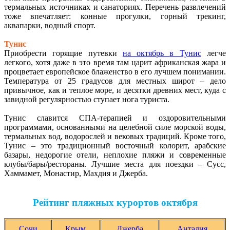
термальных источниках и санаториях. Перечень развлечений
тоже впечатляет: конные прогулки, горный трекинг,
аквапарки, водный спорт.
Тунис
Приобрести горящие путевки
на октябрь
в Тунис
легче
легкого, хотя даже в это время там царит африканская жара и
процветает европейское блаженство в его лучшем понимании.
Температура от 25 градусов для местных широт – дело
привычное, как и теплое море, и десятки древних мест, куда с
завидной регулярностью ступает нога туриста.
Тунис славится СПА-терапией и оздоровительными
программами, основанными на целебной силе морской воды,
термальных вод, водорослей и вековых традиций. Кроме того,
Тунис – это традиционный восточный колорит, арабские
базары, недорогие отели, неплохие пляжи и современные
клубы/бары/рестораны. Лучшие места для поездки – Сусс,
Хаммамет, Монастир, Махдия и Джерба.
Рейтинг пляжных курортов октября
Сочи
Крым
Джерба
Анталия