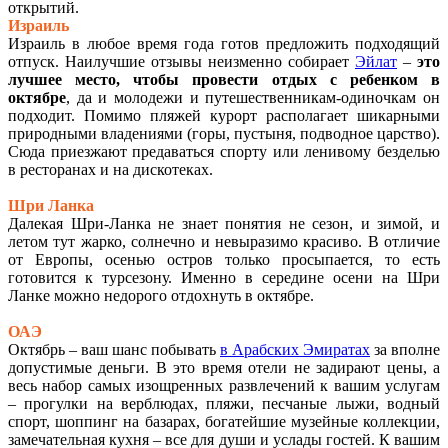
открытий.
Израиль
Израиль в любое время года готов предложить подходящий
отпуск. Наилучшие отзывы неизменно собирает
Эйлат
–
это
лучшее место, чтобы провести отдых с ребенком в
октябре
, да и молодежи и путешественникам-одиночкам он
подходит. Помимо пляжей курорт располагает шикарными
природными владениями (горы, пустыня, подводное царство).
Сюда приезжают предаваться спорту или ленивому безделью
в ресторанах и на дискотеках.
Шри Ланка
Далекая Шри-Ланка не знает понятия не сезон, и зимой, и
летом тут жарко, солнечно и невыразимо красиво. В отличие
от Европы, осенью остров только просыпается, то есть
готовится к турсезону. Именно в середине осени на Шри
Ланке можно недорого отдохнуть в октябре.
ОАЭ
Октябрь – ваш шанс побывать
в Арабских Эмиратах
за вполне
допустимые деньги. В это время отели не задирают цены, а
весь набор самых изощренных развлечений к вашим услугам
– прогулки на верблюдах, пляжи, песчаные лыжи, водный
спорт, шоппинг на базарах, богатейшие музейные коллекции,
замечательная кухня – все для души и услады гостей. К вашим