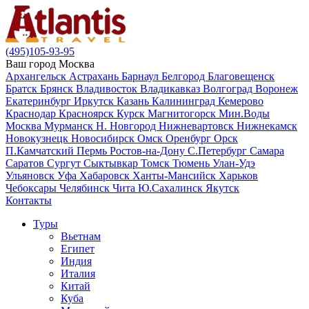
(495)105-93-95
Ваш город
Москва
Архангельск
Астрахань
Барнаул
Белгород
Благовещенск
Братск
Брянск
Владивосток
Владикавказ
Волгоград
Воронеж
Екатеринбург
Иркутск
Казань
Калининград
Кемерово
Краснодар
Красноярск
Курск
Магнитогорск
Мин.Воды
Москва
Мурманск
Н. Новгород
Нижневартовск
Нижнекамск
Новокузнецк
Новосибирск
Омск
Оренбург
Орск
П.Камчатский
Пермь
Ростов-на-Дону
С.Петербург
Самара
Саратов
Сургут
Сыктывкар
Томск
Тюмень
Улан-Удэ
Ульяновск
Уфа
Хабаровск
Ханты-Мансийск
Харьков
Чебоксары
Челябинск
Чита
Ю.Сахалинск
Якутск
Контакты
Туры
Вьетнам
Египет
Индия
Италия
Китай
Куба