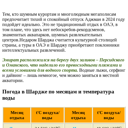
Тем, кто шумным курортам и многолюдным мегаполисам
предпочитает тихий и спокойный отпуск Аджман в 2024 году
подойдет идеально. Это не традиционный отдых в ОАЭ, в
том плане, что здесь нет небоскребов-рекордсменов,
знаменитых аквапарков, шумных развлекательных
центров.Недаром Шарджа считается культурной столицей
страны, а туры в ОАЭ и Шарджу приобретают поклонники
интеллектуальных развлечений.
Эмират расположился на берегу двух заливов – Персидского
и Оманского, что наделило его превосходными пляжами и
всеми условиями для водного спорта.
Водные лыжи, серфинг
и дайвинг – лишь немногое, чем можно заняться в местной
акватории.
Погода в Шардже по месяцам и температура
воды
Месяц
t'С воздуха/
Месяц
t'С воздуха/
отдыха
воды
отдыха
воды