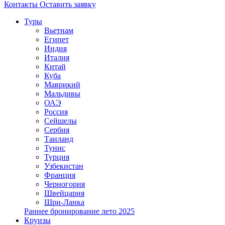
Контакты
Оставить заявку
Туры
Вьетнам
Египет
Индия
Италия
Китай
Куба
Маврикий
Мальдивы
ОАЭ
Россия
Сейшелы
Сербия
Таиланд
Тунис
Турция
Узбекистан
Франция
Черногория
Швейцария
Шри-Ланка
Раннее бронирование лето 2025
Круизы