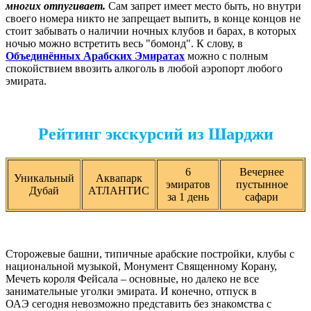
многих отпугивает.
Сам запрет имеет место быть, но внутри
своего номера никто не запрещает выпить, в конце концов не
стоит забывать о наличии ночных клубов и барах, в которых
ночью можно встретить весь "бомонд". К слову, в
Объединённых Арабских Эмиратах
можно с полным
спокойствием ввозить алкоголь в любой аэропорт любого
эмирата.
Рейтинг экскурсий из Шарджи
6
Вечернее
Уникальный
Аквапарк
эмиратов
пустынное
Дубай
АТЛАНТИС
за 1 день
сафари
Сторожевые башни, типичные арабские постройки, клубы с
национальной музыкой, Монумент Священному Корану,
Мечеть короля Фейсала – основные, но далеко не все
занимательные уголки эмирата. И конечно, отпуск в
ОАЭ
сегодня невозможно представить без знакомства с