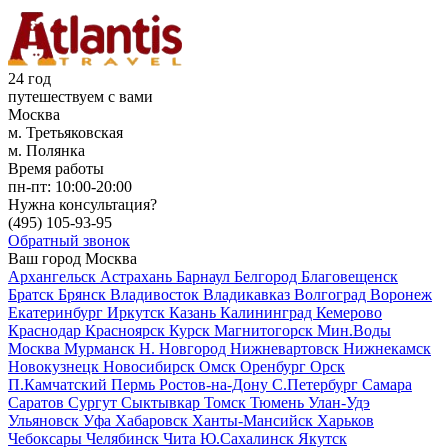
24 год
путешествуем с вами
Москва
м. Третьяковская
м. Полянка
Время работы
пн-пт:
10:00-20:00
Нужна консультация?
(495)
105-93-95
Обратный звонок
Ваш город
Москва
Архангельск
Астрахань
Барнаул
Белгород
Благовещенск
Братск
Брянск
Владивосток
Владикавказ
Волгоград
Воронеж
Екатеринбург
Иркутск
Казань
Калининград
Кемерово
Краснодар
Красноярск
Курск
Магнитогорск
Мин.Воды
Москва
Мурманск
Н. Новгород
Нижневартовск
Нижнекамск
Новокузнецк
Новосибирск
Омск
Оренбург
Орск
П.Камчатский
Пермь
Ростов-на-Дону
С.Петербург
Самара
Саратов
Сургут
Сыктывкар
Томск
Тюмень
Улан-Удэ
Ульяновск
Уфа
Хабаровск
Ханты-Мансийск
Харьков
Чебоксары
Челябинск
Чита
Ю.Сахалинск
Якутск