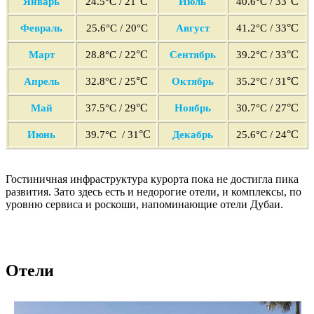
°C
°C
Январь
24.5°C / 21
Июль
40.6°C / 33
°C
Февраль
25
.6°C
/ 20°C
Август
41.2°C / 33
°C
°C
Март
28
.8°C
/ 22
Сентябрь
39.2°C / 33
°C
°C
Апрель
32
.8°C / 25
Октябрь
35.2°C / 31
°C
°C
Май
37
.5°C
/ 29
Ноябрь
30.7°C / 27
°C
°C
Июнь
39
.7°C / 31
Декабрь
25.6°C / 24
Гостиничная инфраструктура курорта пока не достигла пика
развития. Зато здесь есть и недорогие отели, и комплексы, по
уровню сервиса и роскоши, напоминающие отели Дубаи.
Отели