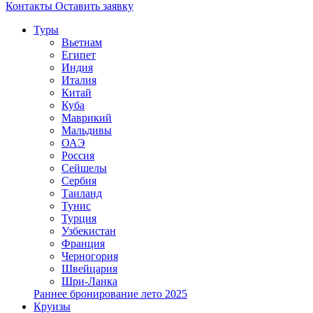
Контакты
Оставить заявку
Туры
Вьетнам
Египет
Индия
Италия
Китай
Куба
Маврикий
Мальдивы
ОАЭ
Россия
Сейшелы
Сербия
Таиланд
Тунис
Турция
Узбекистан
Франция
Черногория
Швейцария
Шри-Ланка
Раннее бронирование лето 2025
Круизы