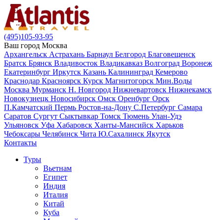
(495)105-93-95
Ваш город
Москва
Архангельск
Астрахань
Барнаул
Белгород
Благовещенск
Братск
Брянск
Владивосток
Владикавказ
Волгоград
Воронеж
Екатеринбург
Иркутск
Казань
Калининград
Кемерово
Краснодар
Красноярск
Курск
Магнитогорск
Мин.Воды
Москва
Мурманск
Н. Новгород
Нижневартовск
Нижнекамск
Новокузнецк
Новосибирск
Омск
Оренбург
Орск
П.Камчатский
Пермь
Ростов-на-Дону
С.Петербург
Самара
Саратов
Сургут
Сыктывкар
Томск
Тюмень
Улан-Удэ
Ульяновск
Уфа
Хабаровск
Ханты-Мансийск
Харьков
Чебоксары
Челябинск
Чита
Ю.Сахалинск
Якутск
Контакты
Туры
Вьетнам
Египет
Индия
Италия
Китай
Куба