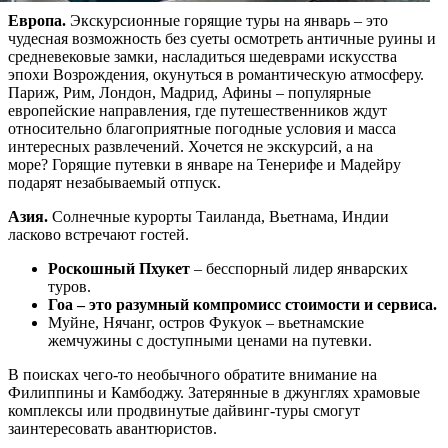
Европа.
Экскурсионные горящие туры на январь – это
чудесная возможность без суеты осмотреть античные руины и
средневековые замки, насладиться шедеврами искусства
эпохи Возрождения, окунуться в романтическую атмосферу.
Париж, Рим, Лондон, Мадрид, Афины – популярные
европейские направления, где путешественников ждут
относительно благоприятные погодные условия и масса
интересных развлечений. Хочется не экскурсий, а на
море? Горящие путевки в январе на Тенерифе и Мадейру
подарят незабываемый отпуск.
Азия.
Солнечные курорты Таиланда, Вьетнама, Индии
ласково встречают гостей.
Роскошный Пхукет
– бесспорный лидер январских
туров.
Гоа – это разумный компромисс стоимости и сервиса.
Муйне, Нячанг, остров Фукуок – вьетнамские
жемчужины с доступными ценами на путевки.
В поисках чего-то необычного обратите внимание на
Филиппины и Камбоджу. Затерянные в джунглях храмовые
комплексы или продвинутые дайвинг-туры смогут
заинтересовать авантюристов.