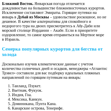
Ближний Восток.
Январская погода отличается
дождливостью на большинстве ближневосточных курортов.
Исключение составляют Эмираты. Горящие путевки на
январь в
Дубай из Москвы
– удовольствие роскошное, но не
дешевое. В качестве альтернативы для спокойного и
недорогого тура на двоих присмотритесь к Абу-Даби или
морской столице Иордании – Акабе. Если в приоритете
оздоровление, то самое время отправиться на Мертвое море
в Израиль.
Семерка популярных курортов для бегства от
холода
Досконально изучив климатические данные с учетом
количества солнечных дней и осадков, менеджеры «Атлантис
Трэвел» составили для вас подборку идеальных пляжных
направлений по горящим путевкам на январь:
Таиланд, Пхукет.
Вьетнам, Фукуок.
Индия, Гоа.
Мексика, Канкун.
Доминикана, Пунта Кана.
Канарские острова, Тенерифе.