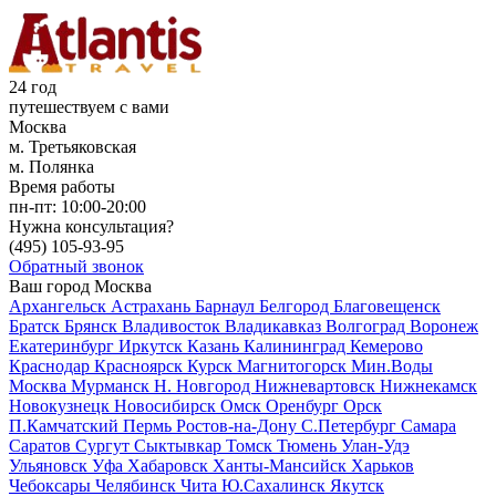
24 год
путешествуем с вами
Москва
м. Третьяковская
м. Полянка
Время работы
пн-пт:
10:00-20:00
Нужна консультация?
(495)
105-93-95
Обратный звонок
Ваш город
Москва
Архангельск
Астрахань
Барнаул
Белгород
Благовещенск
Братск
Брянск
Владивосток
Владикавказ
Волгоград
Воронеж
Екатеринбург
Иркутск
Казань
Калининград
Кемерово
Краснодар
Красноярск
Курск
Магнитогорск
Мин.Воды
Москва
Мурманск
Н. Новгород
Нижневартовск
Нижнекамск
Новокузнецк
Новосибирск
Омск
Оренбург
Орск
П.Камчатский
Пермь
Ростов-на-Дону
С.Петербург
Самара
Саратов
Сургут
Сыктывкар
Томск
Тюмень
Улан-Удэ
Ульяновск
Уфа
Хабаровск
Ханты-Мансийск
Харьков
Чебоксары
Челябинск
Чита
Ю.Сахалинск
Якутск