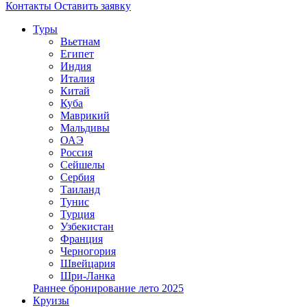
Контакты
Оставить заявку
Туры
Вьетнам
Египет
Индия
Италия
Китай
Куба
Маврикий
Мальдивы
ОАЭ
Россия
Сейшелы
Сербия
Таиланд
Тунис
Турция
Узбекистан
Франция
Черногория
Швейцария
Шри-Ланка
Раннее бронирование лето 2025
Круизы