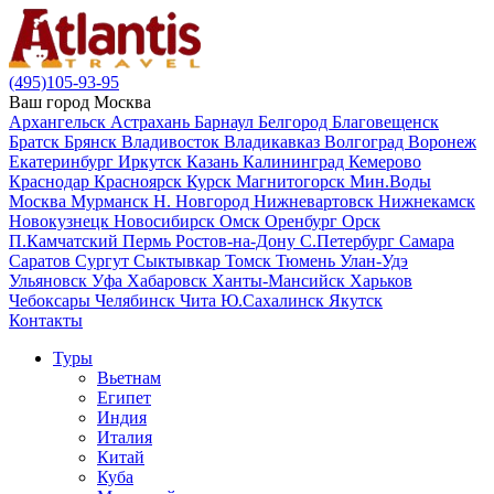
(495)105-93-95
Ваш город
Москва
Архангельск
Астрахань
Барнаул
Белгород
Благовещенск
Братск
Брянск
Владивосток
Владикавказ
Волгоград
Воронеж
Екатеринбург
Иркутск
Казань
Калининград
Кемерово
Краснодар
Красноярск
Курск
Магнитогорск
Мин.Воды
Москва
Мурманск
Н. Новгород
Нижневартовск
Нижнекамск
Новокузнецк
Новосибирск
Омск
Оренбург
Орск
П.Камчатский
Пермь
Ростов-на-Дону
С.Петербург
Самара
Саратов
Сургут
Сыктывкар
Томск
Тюмень
Улан-Удэ
Ульяновск
Уфа
Хабаровск
Ханты-Мансийск
Харьков
Чебоксары
Челябинск
Чита
Ю.Сахалинск
Якутск
Контакты
Туры
Вьетнам
Египет
Индия
Италия
Китай
Куба