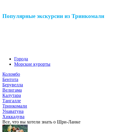
Популярные экскурсии из Тринкомали
Города
Морские курорты
Коломбо
Бентота
Берувелла
Велигама
Калутара
Тангалле
Тринкомали
Унаватуна
Хиккадува
Все, что вы хотели знать o Шри-Ланке