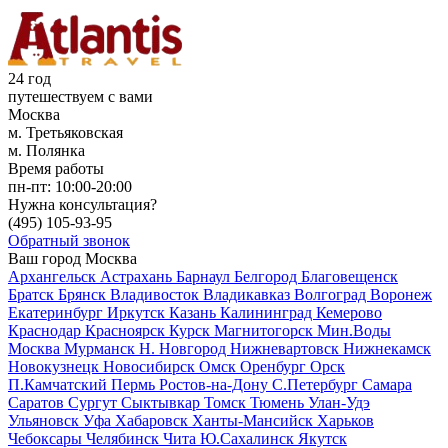
24 год
путешествуем с вами
Москва
м. Третьяковская
м. Полянка
Время работы
пн-пт:
10:00-20:00
Нужна консультация?
(495)
105-93-95
Обратный звонок
Ваш город
Москва
Архангельск
Астрахань
Барнаул
Белгород
Благовещенск
Братск
Брянск
Владивосток
Владикавказ
Волгоград
Воронеж
Екатеринбург
Иркутск
Казань
Калининград
Кемерово
Краснодар
Красноярск
Курск
Магнитогорск
Мин.Воды
Москва
Мурманск
Н. Новгород
Нижневартовск
Нижнекамск
Новокузнецк
Новосибирск
Омск
Оренбург
Орск
П.Камчатский
Пермь
Ростов-на-Дону
С.Петербург
Самара
Саратов
Сургут
Сыктывкар
Томск
Тюмень
Улан-Удэ
Ульяновск
Уфа
Хабаровск
Ханты-Мансийск
Харьков
Чебоксары
Челябинск
Чита
Ю.Сахалинск
Якутск