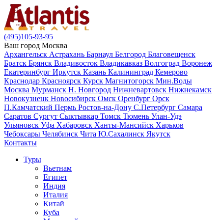
(495)105-93-95
Ваш город
Москва
Архангельск
Астрахань
Барнаул
Белгород
Благовещенск
Братск
Брянск
Владивосток
Владикавказ
Волгоград
Воронеж
Екатеринбург
Иркутск
Казань
Калининград
Кемерово
Краснодар
Красноярск
Курск
Магнитогорск
Мин.Воды
Москва
Мурманск
Н. Новгород
Нижневартовск
Нижнекамск
Новокузнецк
Новосибирск
Омск
Оренбург
Орск
П.Камчатский
Пермь
Ростов-на-Дону
С.Петербург
Самара
Саратов
Сургут
Сыктывкар
Томск
Тюмень
Улан-Удэ
Ульяновск
Уфа
Хабаровск
Ханты-Мансийск
Харьков
Чебоксары
Челябинск
Чита
Ю.Сахалинск
Якутск
Контакты
Туры
Вьетнам
Египет
Индия
Италия
Китай
Куба