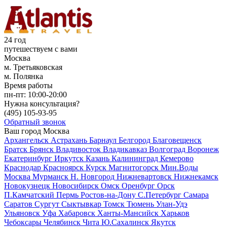
24 год
путешествуем с вами
Москва
м. Третьяковская
м. Полянка
Время работы
пн-пт:
10:00-20:00
Нужна консультация?
(495)
105-93-95
Обратный звонок
Ваш город
Москва
Архангельск
Астрахань
Барнаул
Белгород
Благовещенск
Братск
Брянск
Владивосток
Владикавказ
Волгоград
Воронеж
Екатеринбург
Иркутск
Казань
Калининград
Кемерово
Краснодар
Красноярск
Курск
Магнитогорск
Мин.Воды
Москва
Мурманск
Н. Новгород
Нижневартовск
Нижнекамск
Новокузнецк
Новосибирск
Омск
Оренбург
Орск
П.Камчатский
Пермь
Ростов-на-Дону
С.Петербург
Самара
Саратов
Сургут
Сыктывкар
Томск
Тюмень
Улан-Удэ
Ульяновск
Уфа
Хабаровск
Ханты-Мансийск
Харьков
Чебоксары
Челябинск
Чита
Ю.Сахалинск
Якутск