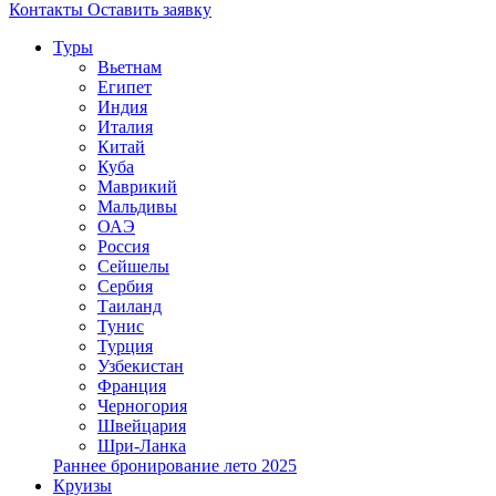
Контакты
Оставить заявку
Туры
Вьетнам
Египет
Индия
Италия
Китай
Куба
Маврикий
Мальдивы
ОАЭ
Россия
Сейшелы
Сербия
Таиланд
Тунис
Турция
Узбекистан
Франция
Черногория
Швейцария
Шри-Ланка
Раннее бронирование лето 2025
Круизы