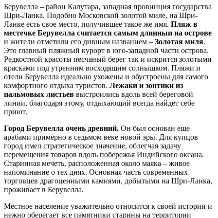
Берувелла – район Калутара, западная провинция государства
Шри-Ланка. Подобно Московской золотой миле, на Шри-
Ланке есть свое место, получившее такое же имя.
Пляж в
местечке Берувелла считается самым длинныи на острове
и жители отметили его дивным названием –
Золотая миля
.
Это главный пляжный курорт в юго-западной части острова.
Редкостной красоты песчаный берег так и искрится золотыми
красками под утренним восходящим солнышком. Пляжи и
отели Берувелла идеально ухожены и обустроены для самого
комфортного отдыха туристов.
Лежаки и зонтики из
пальмовых листьев
выстроились вдоль всей береговой
линии, благодаря этому, отдыхающий всегда найдет себе
приют.
Город Берувелла очень древний.
Он был основан еще
арабами примерно в седьмом веке новой эры. Для купцов
город имел стратегическое значение, облегчая задачу
перемещения товаров вдоль побережья Индийского океана.
Старинная мечеть, расположенная около маяка – живое
напоминание о тех днях. Основная часть современных
торговцев драгоценными камнями, добытыми на Шри-Ланка,
проживает в Берувелла.
Местное население уважительно относится к своей истории и
нежно оберегает все памятники старины на территории