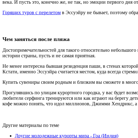
века. И пусть это, конечно же, не так, но эмоции первого дня 
Горящих туров с перелетом
в Эссуэйру не бывает, поэтому обр
Чем заняться после пляжа
Достопримечательностей для такого относительно небольшого г
истории страны, пусть и не самая приятная.
Не менее интересна бывшая резиденция паши, в стенах которо
Кстати, именно Эссуэйра считается местом, куда всегда стрем
Купить сувениры своим родным и близким вы сможете в мног
Прогулявшись по улицам курортного городка, у вас будет возм
любители серфинга тренируются или как играют на берегу дет
кофе можно понять, что идол миллионов, Джимми Хендрикс, а т
Другие материалы по теме
Другие молодежные курорты мира - Гоа (Индия)