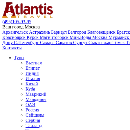
(495)105-93-95
Ваш город
Москва
Архангельск
Астрахань
Барнаул
Белгород
Благовещенск
Братс
Красноярск
Курск
Магнитогорск
Мин.Воды
Москва
Мурманс
Дону
С.Петербург
Самара
Саратов
Сургут
Сыктывкар
Томск
Т
Контакты
Туры
Вьетнам
Египет
Индия
Италия
Китай
Куба
Маврикий
Мальдивы
ОАЭ
Россия
Сейшелы
Сербия
Таиланд