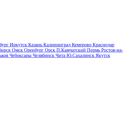
бург
Иркутск
Казань
Калининград
Кемерово
Краснодар
бирск
Омск
Оренбург
Орск
П.Камчатский
Пермь
Ростов-на-
ьков
Чебоксары
Челябинск
Чита
Ю.Сахалинск
Якутск