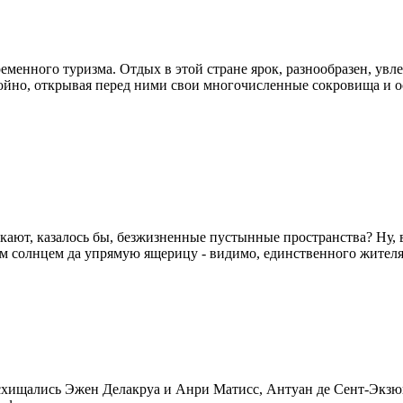
енного туризма. Отдых в этой стране ярок, разнообразен, увле
тойно, открывая перед ними свои многочисленные сокровища и о
кают, казалось бы, безжизненные пустынные пространства? Ну, 
 солнцем да упрямую ящерицу - видимо, единственного жителя э
восхищались Эжен Делакруа и Анри Матисс, Антуан де Сент-Экз