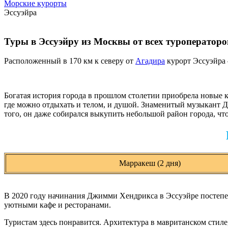
Морские курорты
Эссуэйра
Туры в Эссуэйру из Москвы от всех туроператоро
Расположенный в 170 км к северу от
Агадира
курорт Эссуэйра 
Богатая история города в прошлом столетии приобрела новые к
где можно отдыхать и телом, и душой. Знаменитый музыкант 
того, он даже собирался выкупить небольшой район города, что
Марракеш (2 дня)
В 2020 году начинания Джимми Хендрикса в Эссуэйре постепе
уютными кафе и ресторанами.
Туристам здесь понравится. Архитектура в мавританском стиле,