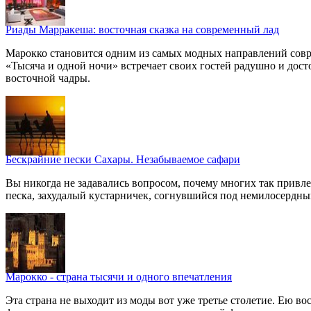
Риады Марракеша: восточная сказка на современный лад
Марокко становится одним из самых модных направлений соврем
«Тысяча и одной ночи» встречает своих гостей радушно и дос
восточной чадры.
Бескрайние пески Сахары. Незабываемое сафари
Вы никогда не задавались вопросом, почему многих так привле
песка, захудалый кустарничек, согнувшийся под немилосердным
Марокко - страна тысячи и одного впечатления
Эта страна не выходит из моды вот уже третье столетие. Ею 