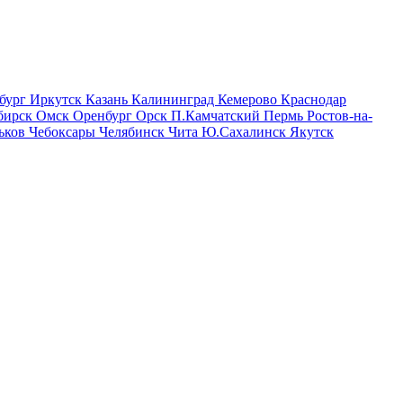
бург
Иркутск
Казань
Калининград
Кемерово
Краснодар
бирск
Омск
Оренбург
Орск
П.Камчатский
Пермь
Ростов-на-
ьков
Чебоксары
Челябинск
Чита
Ю.Сахалинск
Якутск