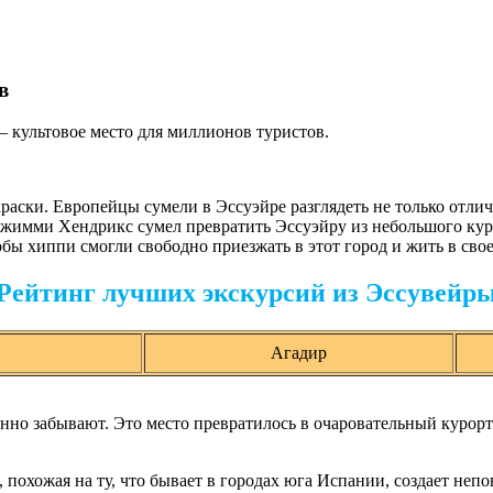
в
– культовое место для миллионов туристов.
раски. Европейцы сумели в Эссуэйре разглядеть не только отлич
Джимми Хендрикс сумел превратить Эссуэйру из небольшого кур
бы хиппи смогли свободно приезжать в этот город и жить в свое 
Рейтинг лучших экскурсий из Эссувейр
Агадир
нно забывают. Это место превратилось в очаровательный курор
 похожая на ту, что бывает в городах юга Испании, создает неп