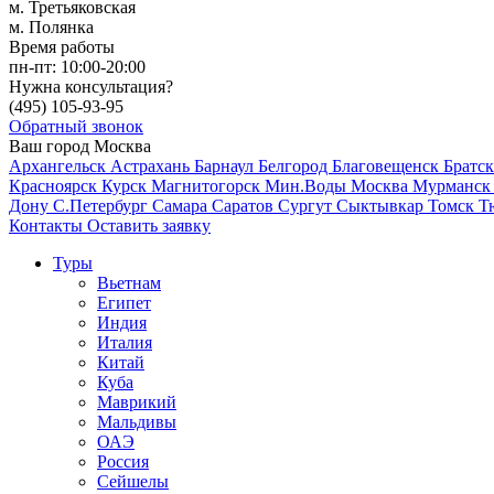
м. Третьяковская
м. Полянка
Время работы
пн-пт:
10:00-20:00
Нужна консультация?
(495)
105-93-95
Обратный звонок
Ваш город
Москва
Архангельск
Астрахань
Барнаул
Белгород
Благовещенск
Братс
Красноярск
Курск
Магнитогорск
Мин.Воды
Москва
Мурманс
Дону
С.Петербург
Самара
Саратов
Сургут
Сыктывкар
Томск
Т
Контакты
Оставить заявку
Туры
Вьетнам
Египет
Индия
Италия
Китай
Куба
Маврикий
Мальдивы
ОАЭ
Россия
Сейшелы