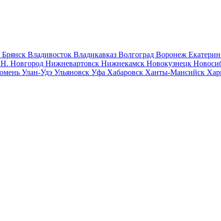
к
Брянск
Владивосток
Владикавказ
Волгоград
Воронеж
Екатерин
к
Н. Новгород
Нижневартовск
Нижнекамск
Новокузнецк
Новоси
юмень
Улан-Удэ
Ульяновск
Уфа
Хабаровск
Ханты-Мансийск
Хар