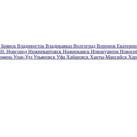
к
Брянск
Владивосток
Владикавказ
Волгоград
Воронеж
Екатерин
к
Н. Новгород
Нижневартовск
Нижнекамск
Новокузнецк
Новоси
юмень
Улан-Удэ
Ульяновск
Уфа
Хабаровск
Ханты-Мансийск
Хар