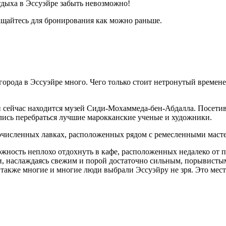
отдыха в Эссуэйре забыть невозможно!
ащайтесь для бронирования как можно раньше.
орода в Эссуэйре много. Чего только стоит нетронутый временем
й сейчас находится музей Сиди-Мохаммеда-бен-Абдалла. Посетив
ились перебраться лучшие марокканские ученые и художники.
очисленных лавках, расположенных рядом с ремесленными масте
ожность неплохо отдохнуть в кафе, расположенных недалеко от п
и, наслаждаясь свежим и порой достаточно сильным, порывистым
акже многие и многие люди выбрали Эссуэйру не зря. Это место