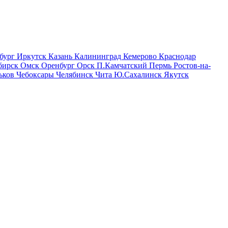
бург
Иркутск
Казань
Калининград
Кемерово
Краснодар
бирск
Омск
Оренбург
Орск
П.Камчатский
Пермь
Ростов-на-
ьков
Чебоксары
Челябинск
Чита
Ю.Сахалинск
Якутск