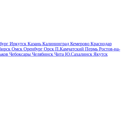
бург
Иркутск
Казань
Калининград
Кемерово
Краснодар
бирск
Омск
Оренбург
Орск
П.Камчатский
Пермь
Ростов-на-
ьков
Чебоксары
Челябинск
Чита
Ю.Сахалинск
Якутск