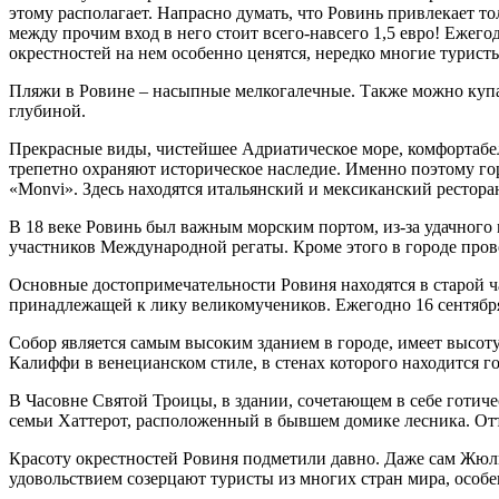
этому располагает. Напрасно думать, что Ровинь привлекает т
между прочим вход в него стоит всего-навсего 1,5 евро! Ежег
окрестностей на нем особенно ценятся, нередко многие туристы
Пляжи в Ровине – насыпные мелкогалечные. Также можно купать
глубиной.
Прекрасные виды, чистейшее Адриатическое море, комфортабел
трепетно охраняют историческое наследие. Именно поэтому го
«Monvi». Здесь находятся итальянский и мексиканский рестора
В 18 веке Ровинь был важным морским портом, из-за удачного м
участников Международной регаты. Кроме этого в городе пр
Основные достопримечательности Ровиня находятся в старой 
принадлежащей к лику великомучеников. Ежегодно 16 сентября
Собор является самым высоким зданием в городе, имеет высоту 
Калиффи в венецианском стиле, в стенах которого находится г
В Часовне Святой Троицы, в здании, сочетающем в себе готиче
семьи Хаттерот, расположенный в бывшем домике лесника. Отт
Красоту окрестностей Ровиня подметили давно. Даже сам Жюль 
удовольствием созерцают туристы из многих стран мира, особ