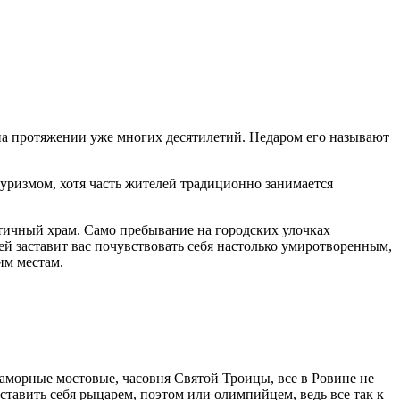
 на протяжении уже многих десятилетий. Недаром его называют
уризмом, хотя часть жителей традиционно занимается
нтичный храм. Само пребывание на городских улочках
ей заставит вас почувствовать себя настолько умиротворенным,
им местам.
аморные мостовые, часовня Святой Троицы, все в Ровине не
ставить себя рыцарем, поэтом или олимпийцем, ведь все так к