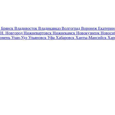
к
Брянск
Владивосток
Владикавказ
Волгоград
Воронеж
Екатерин
к
Н. Новгород
Нижневартовск
Нижнекамск
Новокузнецк
Новоси
юмень
Улан-Удэ
Ульяновск
Уфа
Хабаровск
Ханты-Мансийск
Хар