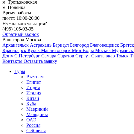
м. Третьяковская
м. Полянка
Время работы
пн-пт:
10:00-20:00
Нужна консультация?
(495)
105-93-95
Обратный звонок
Ваш город
Москва
Архангельск
Астрахань
Барнаул
Белгород
Благовещенск
Братс
Красноярск
Курск
Магнитогорск
Мин.Воды
Москва
Мурманс
Дону
С.Петербург
Самара
Саратов
Сургут
Сыктывкар
Томск
Т
Контакты
Оставить заявку
Туры
Вьетнам
Египет
Индия
Италия
Китай
Куба
Маврикий
Мальдивы
ОАЭ
Россия
Сейшелы