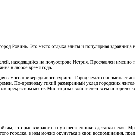
 город Ровинь. Это место отдыха элиты и популярная здравница
телей, находящийся на полуострове Истрия. Прославлен именно т
анна в любое время года.
ля самого привередливого туриста. Город чем-то напоминает а
х времен. По-прежнему тихий размеренный уклад городских жител
 этом прекрасном месте. Мистицизм свойственен всем историческ
йкам, которые взирают на путешественников десятки веков. Мр
того городка, в нем можно окунуться в свои воспоминания, пред