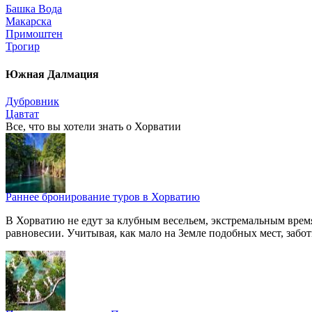
Башка Вода
Макарска
Примоштен
Трогир
Южная Далмация
Дубровник
Цавтат
Все, что вы хотели знать o Хорватии
Раннее бронирование туров в Хорватию
В Хорватию не едут за клубным весельем, экстремальным вре
равновесии. Учитывая, как мало на Земле подобных мест, заботи