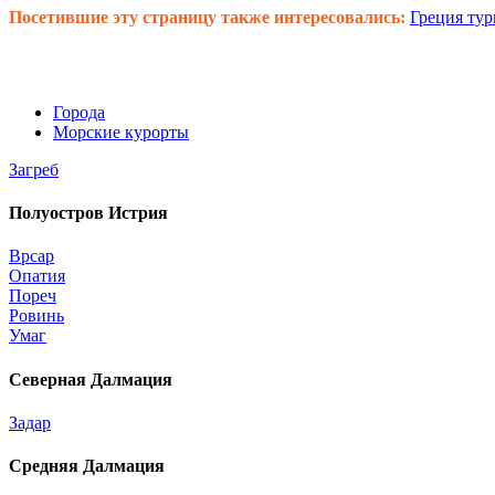
Посетившие эту страницу также интересовались:
Греция ту
Города
Морские курорты
Загреб
Полуостров Истрия
Врсар
Опатия
Пореч
Ровинь
Умаг
Северная Далмация
Задар
Средняя Далмация