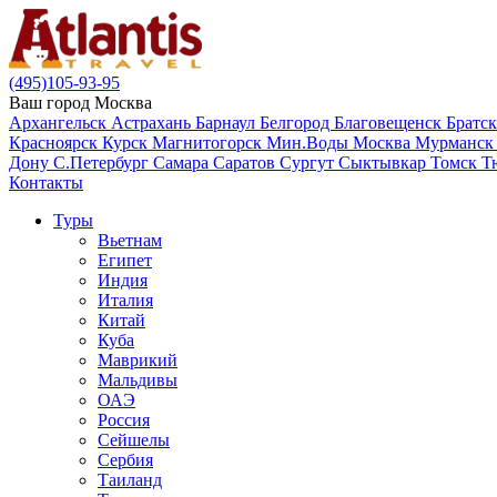
(495)105-93-95
Ваш город
Москва
Архангельск
Астрахань
Барнаул
Белгород
Благовещенск
Братс
Красноярск
Курск
Магнитогорск
Мин.Воды
Москва
Мурманс
Дону
С.Петербург
Самара
Саратов
Сургут
Сыктывкар
Томск
Т
Контакты
Туры
Вьетнам
Египет
Индия
Италия
Китай
Куба
Маврикий
Мальдивы
ОАЭ
Россия
Сейшелы
Сербия
Таиланд