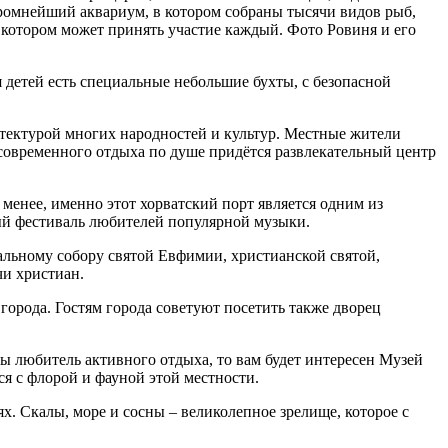
громнейший аквариум, в котором собраны тысячи видов рыб,
 котором может принять участие каждый. Фото Ровиня и его
 детей есть специальные небольшие бухты, с безопасной
тектурой многих народностей и культур. Местные жители
современного отдыха по душе придётся развлекательный центр
 менее, именно этот хорватский порт является одним из
й фестиваль любителей популярной музыки.
альному собору святой Евфимии, христианской святой,
чи христиан.
 города. Гостям города советуют посетить также дворец
ы любитель активного отдыха, то вам будет интересен Музей
я с флорой и фауной этой местности.
. Скалы, море и сосны – великолепное зрелище, которое с