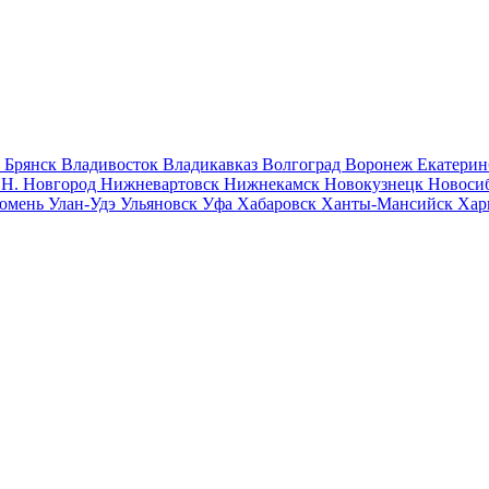
к
Брянск
Владивосток
Владикавказ
Волгоград
Воронеж
Екатерин
к
Н. Новгород
Нижневартовск
Нижнекамск
Новокузнецк
Новоси
юмень
Улан-Удэ
Ульяновск
Уфа
Хабаровск
Ханты-Мансийск
Хар