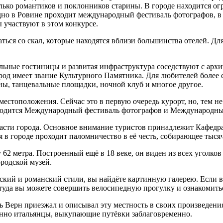
олько романтиков и поклонников старины. В городе находится о
одно в Ровине проходит международный фестиваль фотографов, в
 участвуют в этом конкурсе.
ся со скал, которые находятся вблизи большинства отелей. Для
ьные гостиницы и развитая инфраструктура соседствуют с архи
род имеет звание Культурного Памятника. Для любителей более 
ны, танцевальные площадки, ночной клуб и многое другое.
естоположения. Сейчас это в первую очередь курорт, но, тем не
оводится Международный фестиваль фотографов и Международны
части города. Основное внимание туристов принадлежит Кафедр
 в городе проходит паломничество в её честь, собирающее тыся
62 метра. Построенный ещё в 18 веке, он виден из всех уголков
ородской музей.
ский и романский стили, вы найдёте картинную галерею. Если в
уда вы можете совершить велосипедную прогулку и ознакомитьс
Верн приезжал и описывал эту местность в своих произведениях
енно итальянцы, выкупающие путёвки заблаговременно.