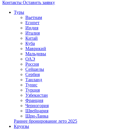
Контакты
Оставить заявку
Туры
Вьетнам
Египет
Индия
Италия
Китай
Куба
Маврикий
Мальдивы
ОАЭ
Россия
Сейшелы
Сербия
Таиланд
Тунис
Турция
Узбекистан
Франция
Черногория
Швейцария
Шри-Ланка
Раннее бронирование лето 2025
Круизы