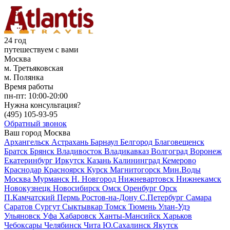
24 год
путешествуем с вами
Москва
м. Третьяковская
м. Полянка
Время работы
пн-пт:
10:00-20:00
Нужна консультация?
(495)
105-93-95
Обратный звонок
Ваш город
Москва
Архангельск
Астрахань
Барнаул
Белгород
Благовещенск
Братск
Брянск
Владивосток
Владикавказ
Волгоград
Воронеж
Екатеринбург
Иркутск
Казань
Калининград
Кемерово
Краснодар
Красноярск
Курск
Магнитогорск
Мин.Воды
Москва
Мурманск
Н. Новгород
Нижневартовск
Нижнекамск
Новокузнецк
Новосибирск
Омск
Оренбург
Орск
П.Камчатский
Пермь
Ростов-на-Дону
С.Петербург
Самара
Саратов
Сургут
Сыктывкар
Томск
Тюмень
Улан-Удэ
Ульяновск
Уфа
Хабаровск
Ханты-Мансийск
Харьков
Чебоксары
Челябинск
Чита
Ю.Сахалинск
Якутск