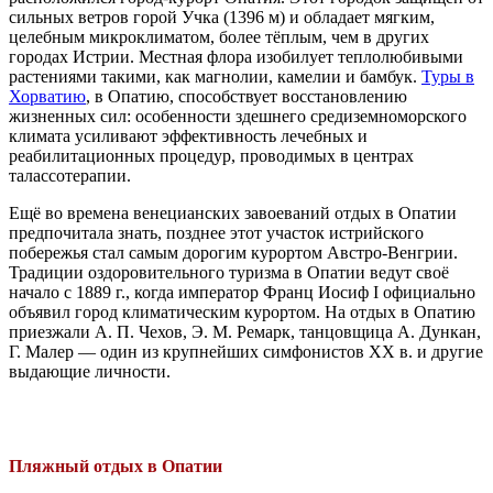
сильных ветров горой Учка (1396 м) и обладает мягким,
целебным микроклиматом, более тёплым, чем в других
городах Истрии. Местная флора изобилует теплолюбивыми
растениями такими, как магнолии, камелии и бамбук.
Туры в
Хорватию
, в Опатию, способствует восстановлению
жизненных сил: особенности здешнего средиземноморского
климата усиливают эффективность лечебных и
реабилитационных процедур, проводимых в центрах
талассотерапии.
Ещё во времена венецианских завоеваний отдых в Опатии
предпочитала знать, позднее этот участок истрийского
побережья стал самым дорогим курортом Австро-Венгрии.
Традиции оздоровительного туризма в Опатии ведут своё
начало с 1889 г., когда император Франц Иосиф I официально
объявил город климатическим курортом. На отдых в Опатию
приезжали А. П. Чехов, Э. М. Ремарк, танцовщица А. Дункан,
Г. Малер — один из крупнейших симфонистов XX в. и другие
выдающие личности.
Пляжный отдых в Опатии