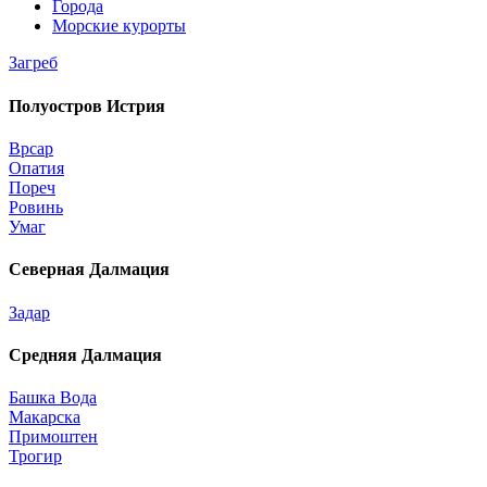
Города
Морские курорты
Загреб
Полуостров Истрия
Врсар
Опатия
Пореч
Ровинь
Умаг
Северная Далмация
Задар
Средняя Далмация
Башка Вода
Макарска
Примоштен
Трогир