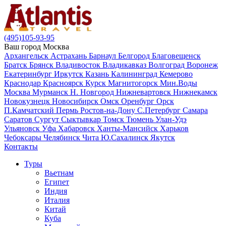
(495)105-93-95
Ваш город
Москва
Архангельск
Астрахань
Барнаул
Белгород
Благовещенск
Братск
Брянск
Владивосток
Владикавказ
Волгоград
Воронеж
Екатеринбург
Иркутск
Казань
Калининград
Кемерово
Краснодар
Красноярск
Курск
Магнитогорск
Мин.Воды
Москва
Мурманск
Н. Новгород
Нижневартовск
Нижнекамск
Новокузнецк
Новосибирск
Омск
Оренбург
Орск
П.Камчатский
Пермь
Ростов-на-Дону
С.Петербург
Самара
Саратов
Сургут
Сыктывкар
Томск
Тюмень
Улан-Удэ
Ульяновск
Уфа
Хабаровск
Ханты-Мансийск
Харьков
Чебоксары
Челябинск
Чита
Ю.Сахалинск
Якутск
Контакты
Туры
Вьетнам
Египет
Индия
Италия
Китай
Куба