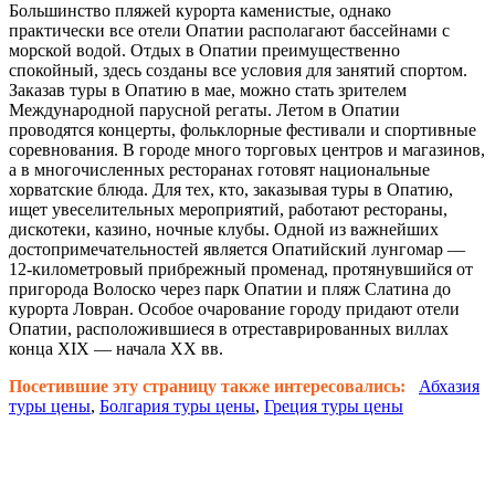
Большинство пляжей курорта каменистые, однако
практически все отели Опатии располагают бассейнами с
морской водой. Отдых в Опатии преимущественно
спокойный, здесь созданы все условия для занятий спортом.
Заказав туры в Опатию в мае, можно стать зрителем
Международной парусной регаты. Летом в Опатии
проводятся концерты, фольклорные фестивали и спортивные
соревнования. В городе много торговых центров и магазинов,
а в многочисленных ресторанах готовят национальные
хорватские блюда. Для тех, кто, заказывая туры в Опатию,
ищет увеселительных мероприятий, работают рестораны,
дискотеки, казино, ночные клубы. Одной из важнейших
достопримечательностей является Опатийский лунгомар —
12-километровый прибрежный променад, протянувшийся от
пригорода Волоско через парк Опатии и пляж Слатина до
курорта Ловран. Особое очарование городу придают отели
Опатии, расположившиеся в отреставрированных виллах
конца XIX — начала XX вв.
Посетившие эту страницу также интересовались:
Абхазия
туры цены
,
Болгария туры цены
,
Греция туры цены