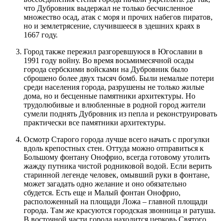
что Дубровник выдержал не только бесчисленное
множество осад, атак с моря и прочих набегов пиратов,
но и землетрясение, случившееся в здешних краях в
1667 году.
Город также пережил разгоревшуюся в Югославии в
1991 году войну. Во время восьмимесячной осады
города сербскими войсками на Дубровник было
сброшено более двух тысяч бомб. Были немалые потери
среди населения города, разрушены не только жилые
дома, но и бесценные памятники архитектуры. Но
трудолюбивые и влюбленные в родной город жители
сумели поднять Дубровник из пепла и реконструировать
практически все памятники архитектуры.
Осмотр Старого города лучше всего начать с прогулки
вдоль крепостных стен. Оттуда можно отправиться к
Большому фонтану Онофрио, всегда готовому утолить
жажду путника чистой родниковой водой. Если верить
старинной легенде человек, омывший руки в фонтане,
может загадать одно желание и оно обязательно
сбудется. Есть еще и Малый фонтан Онофрио,
расположенный на площади Ложа – главной площади
города. Там же красуются городская звонница и ратуша.
В восточной части города находится церковь Святого