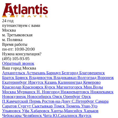
24 год
путешествуем с вами
Москва
м. Третьяковская
м. Полянка
Время работы
пн-пт:
10:00-20:00
Нужна консультация?
(495)
105-93-95
Обратный звонок
Ваш город
Москва
Архангельск
Астрахань
Барнаул
Белгород
Благовещенск
Братск
Брянск
Владивосток
Владикавказ
Волгоград
Воронеж
Екатеринбург
Иркутск
Казань
Калининград
Кемерово
Краснодар
Красноярск
Курск
Магнитогорск
Мин.Воды
Москва
Мурманск
Н. Новгород
Нижневартовск
Нижнекамск
Новокузнецк
Новосибирск
Омск
Оренбург
Орск
П.Камчатский
Пермь
Ростов-на-Дону
С.Петербург
Самара
Саратов
Сургут
Сыктывкар
Томск
Тюмень
Улан-Удэ
Ульяновск
Уфа
Хабаровск
Ханты-Мансийск
Харьков
Чебоксары
Челябинск
Чита
Ю.Сахалинск
Якутск