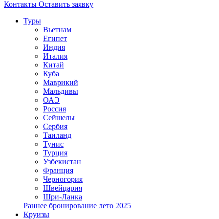
Контакты
Оставить заявку
Туры
Вьетнам
Египет
Индия
Италия
Китай
Куба
Маврикий
Мальдивы
ОАЭ
Россия
Сейшелы
Сербия
Таиланд
Тунис
Турция
Узбекистан
Франция
Черногория
Швейцария
Шри-Ланка
Раннее бронирование лето 2025
Круизы