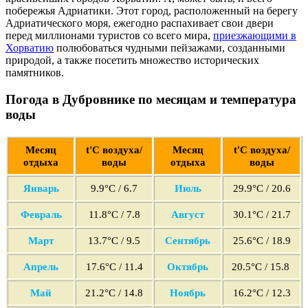
побережья Адриатики. Этот город, расположенный на берегу
Адриатического моря, ежегодно распахивает свои двери
перед миллионами туристов со всего мира,
приезжающими в
Хорватию
полюбоваться чудными пейзажами, созданными
природой, а также посетить множество исторических
памятников.
Погода в Дубровнике по месяцам и температура
воды
Месяц
t'С воздуха/
Месяц
t'С воздуха/
отдыха
воды
отдыха
воды
Январь
9.9°C / 6.7
Июль
29.9°C / 20.6
Февраль
11
.8°C / 7.8
Август
30.1°C / 21.7
Март
13
.7°C / 9.5
Сентябрь
25.6°C / 18.9
Апрель
17
.6°C / 11.4
Октябрь
20.5°C / 15.8
Май
21
.2°C
/ 14.8
Ноябрь
16.2°C / 12.3