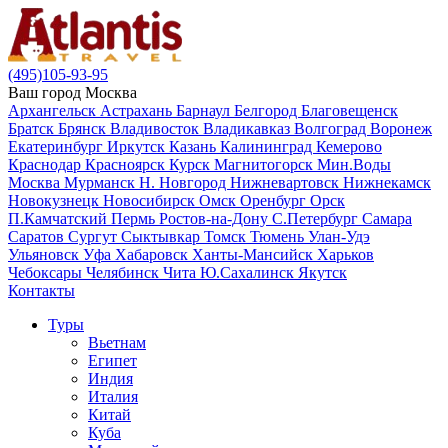
(495)105-93-95
Ваш город
Москва
Архангельск
Астрахань
Барнаул
Белгород
Благовещенск
Братск
Брянск
Владивосток
Владикавказ
Волгоград
Воронеж
Екатеринбург
Иркутск
Казань
Калининград
Кемерово
Краснодар
Красноярск
Курск
Магнитогорск
Мин.Воды
Москва
Мурманск
Н. Новгород
Нижневартовск
Нижнекамск
Новокузнецк
Новосибирск
Омск
Оренбург
Орск
П.Камчатский
Пермь
Ростов-на-Дону
С.Петербург
Самара
Саратов
Сургут
Сыктывкар
Томск
Тюмень
Улан-Удэ
Ульяновск
Уфа
Хабаровск
Ханты-Мансийск
Харьков
Чебоксары
Челябинск
Чита
Ю.Сахалинск
Якутск
Контакты
Туры
Вьетнам
Египет
Индия
Италия
Китай
Куба