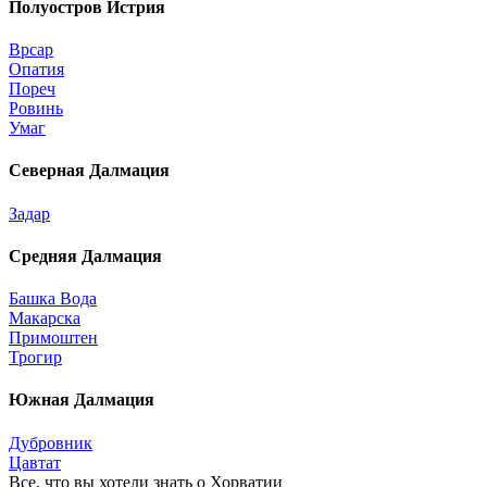
Полуостров Истрия
Врсар
Опатия
Пореч
Ровинь
Умаг
Северная Далмация
Задар
Средняя Далмация
Башка Вода
Макарска
Примоштен
Трогир
Южная Далмация
Дубровник
Цавтат
Все, что вы хотели знать o Хорватии