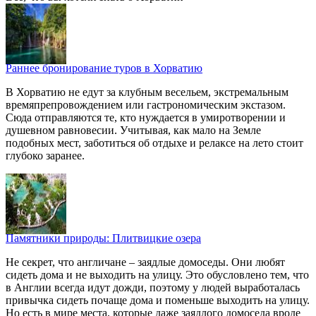
Раннее бронирование туров в Хорватию
В Хорватию не едут за клубным весельем, экстремальным
времяпрепровождением или гастрономическим экстазом.
Сюда отправляются те, кто нуждается в умиротворении и
душевном равновесии. Учитывая, как мало на Земле
подобных мест, заботиться об отдыхе и релаксе на лето стоит
глубоко заранее.
Памятники природы: Плитвицкие озера
Не секрет, что англичане – заядлые домоседы. Они любят
сидеть дома и не выходить на улицу. Это обусловлено тем, что
в Англии всегда идут дожди, поэтому у людей выработалась
привычка сидеть почаще дома и поменьше выходить на улицу.
Но есть в мире места, которые даже заядлого домоседа вроде