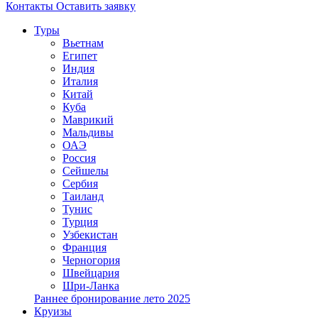
Контакты
Оставить заявку
Туры
Вьетнам
Египет
Индия
Италия
Китай
Куба
Маврикий
Мальдивы
ОАЭ
Россия
Сейшелы
Сербия
Таиланд
Тунис
Турция
Узбекистан
Франция
Черногория
Швейцария
Шри-Ланка
Раннее бронирование лето 2025
Круизы