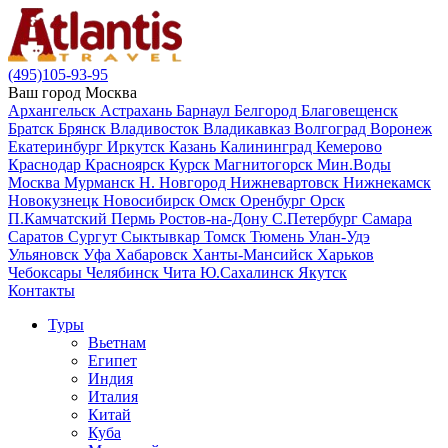
(495)105-93-95
Ваш город
Москва
Архангельск
Астрахань
Барнаул
Белгород
Благовещенск
Братск
Брянск
Владивосток
Владикавказ
Волгоград
Воронеж
Екатеринбург
Иркутск
Казань
Калининград
Кемерово
Краснодар
Красноярск
Курск
Магнитогорск
Мин.Воды
Москва
Мурманск
Н. Новгород
Нижневартовск
Нижнекамск
Новокузнецк
Новосибирск
Омск
Оренбург
Орск
П.Камчатский
Пермь
Ростов-на-Дону
С.Петербург
Самара
Саратов
Сургут
Сыктывкар
Томск
Тюмень
Улан-Удэ
Ульяновск
Уфа
Хабаровск
Ханты-Мансийск
Харьков
Чебоксары
Челябинск
Чита
Ю.Сахалинск
Якутск
Контакты
Туры
Вьетнам
Египет
Индия
Италия
Китай
Куба