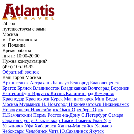
24 год
путешествуем с вами
Москва
м. Третьяковская
м. Полянка
Время работы
пн-пт:
10:00-20:00
Нужна консультация?
(495)
105-93-95
Обратный звонок
Ваш город
Москва
Архангельск
Астрахань
Барнаул
Белгород
Благовещенск
Братск
Брянск
Владивосток
Владикавказ
Волгоград
Воронеж
Екатеринбург
Иркутск
Казань
Калининград
Кемерово
Краснодар
Красноярск
Курск
Магнитогорск
Мин.Воды
Москва
Мурманск
Н. Новгород
Нижневартовск
Нижнекамск
Новокузнецк
Новосибирск
Омск
Оренбург
Орск
П.Камчатский
Пермь
Ростов-на-Дону
С.Петербург
Самара
Саратов
Сургут
Сыктывкар
Томск
Тюмень
Улан-Удэ
Ульяновск
Уфа
Хабаровск
Ханты-Мансийск
Харьков
Чебоксары
Челябинск
Чита
Ю.Сахалинск
Якутск