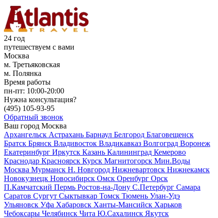
24 год
путешествуем с вами
Москва
м. Третьяковская
м. Полянка
Время работы
пн-пт:
10:00-20:00
Нужна консультация?
(495)
105-93-95
Обратный звонок
Ваш город
Москва
Архангельск
Астрахань
Барнаул
Белгород
Благовещенск
Братск
Брянск
Владивосток
Владикавказ
Волгоград
Воронеж
Екатеринбург
Иркутск
Казань
Калининград
Кемерово
Краснодар
Красноярск
Курск
Магнитогорск
Мин.Воды
Москва
Мурманск
Н. Новгород
Нижневартовск
Нижнекамск
Новокузнецк
Новосибирск
Омск
Оренбург
Орск
П.Камчатский
Пермь
Ростов-на-Дону
С.Петербург
Самара
Саратов
Сургут
Сыктывкар
Томск
Тюмень
Улан-Удэ
Ульяновск
Уфа
Хабаровск
Ханты-Мансийск
Харьков
Чебоксары
Челябинск
Чита
Ю.Сахалинск
Якутск