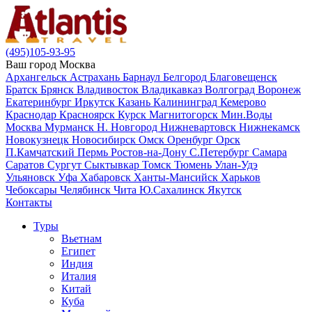
(495)105-93-95
Ваш город
Москва
Архангельск
Астрахань
Барнаул
Белгород
Благовещенск
Братск
Брянск
Владивосток
Владикавказ
Волгоград
Воронеж
Екатеринбург
Иркутск
Казань
Калининград
Кемерово
Краснодар
Красноярск
Курск
Магнитогорск
Мин.Воды
Москва
Мурманск
Н. Новгород
Нижневартовск
Нижнекамск
Новокузнецк
Новосибирск
Омск
Оренбург
Орск
П.Камчатский
Пермь
Ростов-на-Дону
С.Петербург
Самара
Саратов
Сургут
Сыктывкар
Томск
Тюмень
Улан-Удэ
Ульяновск
Уфа
Хабаровск
Ханты-Мансийск
Харьков
Чебоксары
Челябинск
Чита
Ю.Сахалинск
Якутск
Контакты
Туры
Вьетнам
Египет
Индия
Италия
Китай
Куба