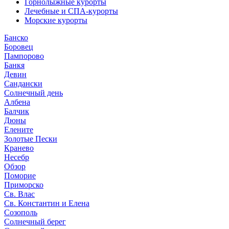
Горнолыжные курорты
Лечебные и СПА-курорты
Морские курорты
Банско
Боровец
Пампорово
Банкя
Девин
Сандански
Солнечный день
Албена
Балчик
Дюны
Елените
Золотые Пески
Кранево
Несебр
Обзор
Поморие
Приморско
Св. Влас
Св. Константин и Елена
Созополь
Солнечный берег