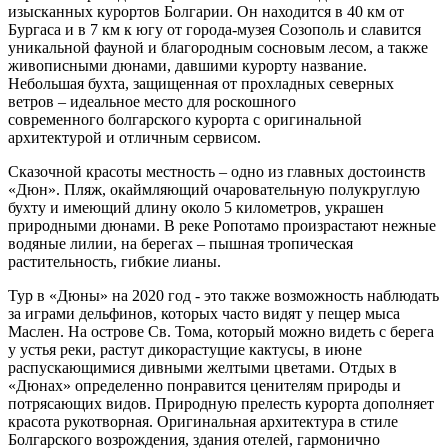
изысканных курортов Болгарии. Он находится в 40 км от
Бургаса и в 7 км к югу от города-музея Созополь и славится
уникальной фауной и благородным сосновым лесом, а также
живописными дюнами, давшими курорту название.
Небольшая бухта, защищенная от прохладных северных
ветров – идеальное место для роскошного
современного болгарского курорта с оригинальной
архитектурой и отличным сервисом.
Сказочной красоты местность – одно из главных достоинств
«Дюн». Пляж, окаймляющий очаровательную полукруглую
бухту и имеющий длину около 5 километров, украшен
природными дюнами. В реке Ропотамо произрастают нежные
водяные лилии, на берегах – пышная тропическая
растительность, гибкие лианы.
Тур в «Дюны» на 2020 год - это также возможность наблюдать
за играми дельфинов, которых часто видят у пещер мыса
Маслен. На острове Св. Тома, который можно видеть с берега
у устья реки, растут дикорастущие кактусы, в июне
распускающимися дивными желтыми цветами. Отдых в
«Дюнах» определенно понравится ценителям природы и
потрясающих видов. Природную прелесть курорта дополняет
красота рукотворная. Оригинальная архитектура в стиле
Болгарского возрождения, здания отелей, гармонично