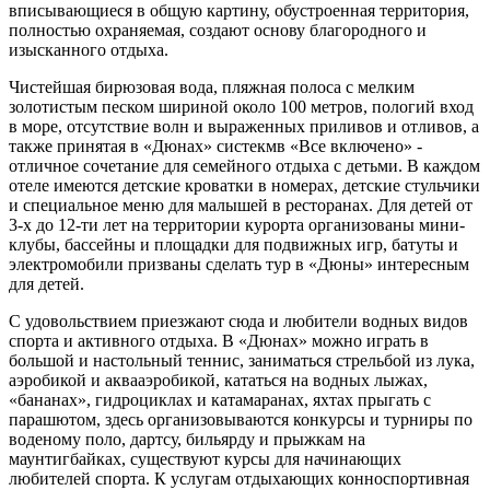
вписывающиеся в общую картину, обустроенная территория,
полностью охраняемая, создают основу благородного и
изысканного отдыха.
Чистейшая бирюзовая вода, пляжная полоса с мелким
золотистым песком шириной около 100 метров, пологий вход
в море, отсутствие волн и выраженных приливов и отливов, а
также принятая в «Дюнах» систекмв «Все включено» -
отличное сочетание для семейного отдыха с детьми. В каждом
отеле имеются детские кроватки в номерах, детские стульчики
и специальное меню для малышей в ресторанах. Для детей от
3-х до 12-ти лет на территории курорта организованы мини-
клубы, бассейны и площадки для подвижных игр, батуты и
электромобили призваны сделать тур в «Дюны» интересным
для детей.
С удовольствием приезжают сюда и любители водных видов
спорта и активного отдыха. В «Дюнах» можно играть в
большой и настольный теннис, заниматься стрельбой из лука,
аэробикой и аквааэробикой, кататься на водных лыжах,
«бананах», гидроциклах и катамаранах, яхтах прыгать с
парашютом, здесь организовываются конкурсы и турниры по
воденому поло, дартсу, бильярду и прыжкам на
маунтигбайках, существуют курсы для начинающих
любителей спорта. К услугам отдыхающих конноспортивная