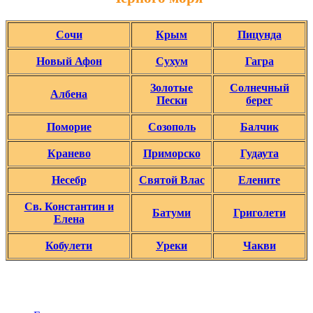
Сочи
Крым
Пицунда
Новый Афон
Сухум
Гагра
Золотые
Солнечный
Албена
Пески
берег
Поморие
Созополь
Балчик
Кранево
Приморско
Гудаута
Несебр
Святой Влас
Елените
Св. Константин и
Батуми
Григолети
Елена
Кобулети
Уреки
Чакви