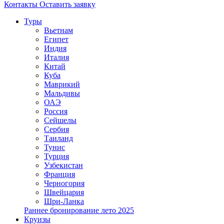
Контакты
Оставить заявку
Туры
Вьетнам
Египет
Индия
Италия
Китай
Куба
Маврикий
Мальдивы
ОАЭ
Россия
Сейшелы
Сербия
Таиланд
Тунис
Турция
Узбекистан
Франция
Черногория
Швейцария
Шри-Ланка
Раннее бронирование лето 2025
Круизы