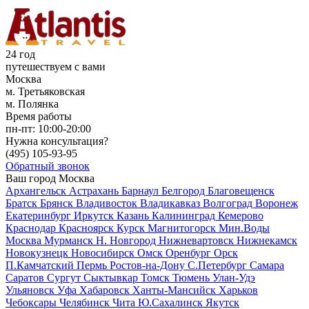
24 год
путешествуем с вами
Москва
м. Третьяковская
м. Полянка
Время работы
пн-пт:
10:00-20:00
Нужна консультация?
(495)
105-93-95
Обратный звонок
Ваш город
Москва
Архангельск
Астрахань
Барнаул
Белгород
Благовещенск
Братск
Брянск
Владивосток
Владикавказ
Волгоград
Воронеж
Екатеринбург
Иркутск
Казань
Калининград
Кемерово
Краснодар
Красноярск
Курск
Магнитогорск
Мин.Воды
Москва
Мурманск
Н. Новгород
Нижневартовск
Нижнекамск
Новокузнецк
Новосибирск
Омск
Оренбург
Орск
П.Камчатский
Пермь
Ростов-на-Дону
С.Петербург
Самара
Саратов
Сургут
Сыктывкар
Томск
Тюмень
Улан-Удэ
Ульяновск
Уфа
Хабаровск
Ханты-Мансийск
Харьков
Чебоксары
Челябинск
Чита
Ю.Сахалинск
Якутск