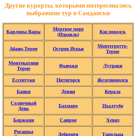
Другие курорты, которыми интересовались
выбравшие тур в Сандански
Мертвое море
Карловы Вары
Кисловодск
(Израиль)
Монтегротто-
Абано-Терме
Остров Искья
Терме
Монтекатини
Фьюджи
Лутраки
Терме
Ессентуки
Пятигорск
Железноводск
Банкя
Девин
Керала
Солнечный
Бахмаро
Цхалтубо
День
Боржоми
Саирме
Хевиз
Рогашка
Дебрецен
Тапольца