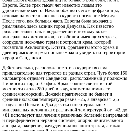
Европе. Более трех тысяч лет известно людям это
удивительное место. Начали обживать его еще фракийцы,
основав на месте нынешнего курорта поселение Медиус.
После того, как большая часть Европы была захвачена
римлянами, здесь возник город Дедусава. Как известно
римляне знали толк в водолечении и поэтому возле
минеральных источников, в изобилии имеющихся здесь,
соорудили несколько терм и построили храм, который
посвятили Асклеопину. Кстати, фрагменты этого храма и
древнеримские термы поныне можно увидеть на территории
курорта Сандански.
Действительно, расположение этого курорта весьма
привлекательно для туристов из разных стран. Чуть более 160
километров отделяет Сандански, расположенный у подножия
Пиринских гор, от Софии. Яркое солнце светит в этой
местности около 280 дней в году, климат напоминает
средиземноморский. Дождей практически не бывает и
средняя июльская температура равна +25, а январская -2,5
градуса по Цельсию. Два десятка гипертермальных
минеральных источника с различной температурой от +42, до
+81 используют для лечения различных болезней центральной
и периферической нервной системы, опорно-двигательного
аппарата, ожирения, желудочно-кишечного тракта, а также
при гинекологический и кожно-аллергических.