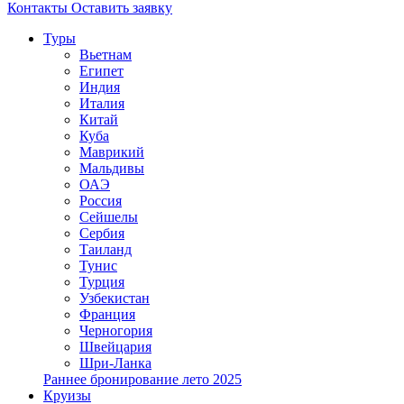
Контакты
Оставить заявку
Туры
Вьетнам
Египет
Индия
Италия
Китай
Куба
Маврикий
Мальдивы
ОАЭ
Россия
Сейшелы
Сербия
Таиланд
Тунис
Турция
Узбекистан
Франция
Черногория
Швейцария
Шри-Ланка
Раннее бронирование лето 2025
Круизы