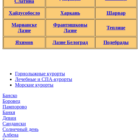
Слатина
Хайдусобосло
Харкань
Шарвар
Марианске
Франтишковы
Теплице
Лазне
Лазне
Яхимов
Лазне Белоград
Подебрады
Горнолыжные курорты
Лечебные и СПА-курорты
Морские курорты
Банско
Боровец
Пампорово
Банкя
Девин
Сандански
Солнечный день
Албена