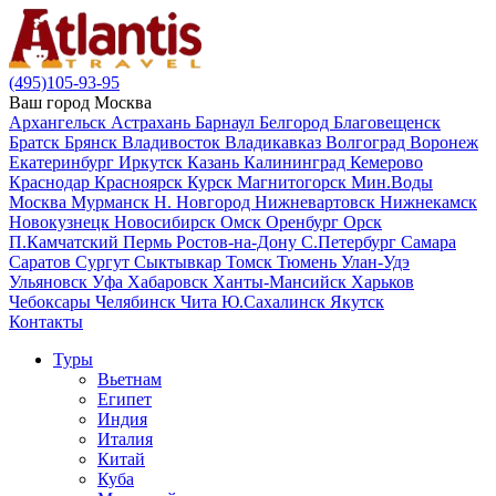
(495)105-93-95
Ваш город
Москва
Архангельск
Астрахань
Барнаул
Белгород
Благовещенск
Братск
Брянск
Владивосток
Владикавказ
Волгоград
Воронеж
Екатеринбург
Иркутск
Казань
Калининград
Кемерово
Краснодар
Красноярск
Курск
Магнитогорск
Мин.Воды
Москва
Мурманск
Н. Новгород
Нижневартовск
Нижнекамск
Новокузнецк
Новосибирск
Омск
Оренбург
Орск
П.Камчатский
Пермь
Ростов-на-Дону
С.Петербург
Самара
Саратов
Сургут
Сыктывкар
Томск
Тюмень
Улан-Удэ
Ульяновск
Уфа
Хабаровск
Ханты-Мансийск
Харьков
Чебоксары
Челябинск
Чита
Ю.Сахалинск
Якутск
Контакты
Туры
Вьетнам
Египет
Индия
Италия
Китай
Куба