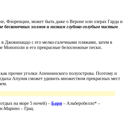
ане, Флоренции, может быть даже о Вероне или озерах Гарда и
ае бесконечных холмов и низким глубоко-голубым чистым
 в Джовинаццо с его мелко-галечными пляжами, затем в
ьше Монополи и его прекрасные белоснежные пески.
, как прочие уголки Апеннинского полуострова. Поэтому и
 отдыха Апулия сможет удивить множеством прекрасных мест
аем.
отдых на море 5 ночей) –
Бари
– Альберобелло* –
ан-Марино – Грац