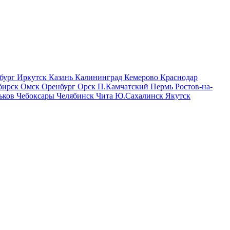
бург
Иркутск
Казань
Калининград
Кемерово
Краснодар
бирск
Омск
Оренбург
Орск
П.Камчатский
Пермь
Ростов-на-
ьков
Чебоксары
Челябинск
Чита
Ю.Сахалинск
Якутск