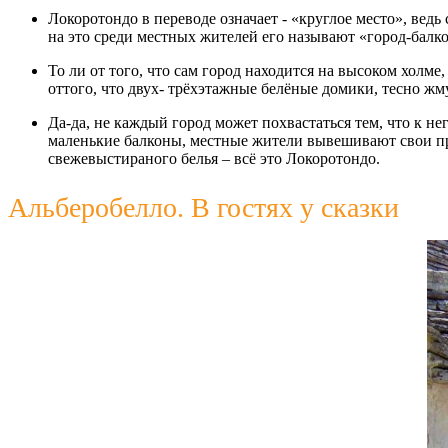
Локоротондо в переводе означает - «круглое место», вед
на это среди местных жителей его называют «город-балко
То ли от того, что сам город находится на высоком холм
оттого, что двух- трёхэтажные белёные домики, тесно 
Да-да, не каждый город может похвастаться тем, что к н
маленькие балконы, местные жители вывешивают свои про
свежевыстираного белья – всё это Локоротондо.
Альберобелло. В гостях у сказки