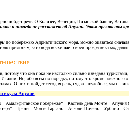
мерно пойдет речь. О Колизее, Венеции, Пизанской башне, Ватик
икто и никогда не расскажет об Апулии. Этом прекрасном кр
ри
по побережью Адриатического моря, можно оказаться сначала
 столь приятным, зато вода восхищает своей прозрачностью, дал
утешествие
, потому что она пока не настолько сильно изведана туристами
 Италии. Но, обо всем по порядку, потому что кроме пляжного
мах. О них и пойдет сегодня речь, сядьте поудобнее, мы начин
и вкусы Апулии
 – Амальфитанское побережье* – Кастель дель Монте – Апулия (
атера* – Трани – Монте Гаргано – Асколи-Пичено – Урбино – С