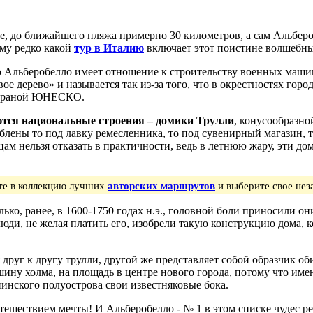
ье, до ближайшего пляжа примерно 30 километров, а сам Альбер
ому редко какой
тур в Италию
включает этот поистине волшебны
 Альберобелло имеет отношение к строительству военных машин 
ое дерево» и называется так из-за того, что в окрестностях гор
 охраной ЮНЕСКО.
ются национальные строения – домики Трулли
, конусообразно
блены то под лавку ремесленника, то под сувенирный магазин, то
цам нельзя отказать в практичности, ведь в летнюю жару, эти до
ите в коллекцию лучших
авторских маршрутов
и выберите свое нез
олько, ранее, в 1600-1750 годах н.э., головной боли приносили 
ди, не желая платить его, изобрели такую конструкцию дома, к
 друг к другу трулли, другой же представляет собой образчик о
шину холма, на площадь в центре нового города, потому что им
инского полуострова свои известняковые бока.
утешествием мечты! И Альберобелло - № 1 в этом списке чудес ре