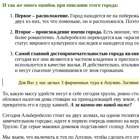
И так же много ошибок при описании этого города:
Первое – расположение.
Город находится не на побереж
двух из них, тех что поменьше, он и расположился. Поэт
Второе – происхождение имени города.
Есть мнение, что
более романтично. Альберобелло переводится как «красив
статус мирового культурного наследия и находятся под
Самой главной достопримечательностью города явля
сегодня все они являются в частном владении и приспосо
используется в качестве жилья. И действительно, итальян
и несут спасение утомившимся от зноя горожанам.
Для Вас у нас целых 3 фирменных тура в Апулию. Заглян
То, какую массу удобств несут в себе сегодня трулли, ровно ст
обложил налогом дома стоящие на принадлежащей ему земле, лю
превратить его в груду камней.
А за камни-то какой налог?
Сегодня Альберобелло стоит на двух холмах, на одном теснятся
замечательном городке, идите в первую очередь именно на вер
Трулли. Где серые маковки домиков подставляют солнцу Аппен
Мы знаем, что включить в тур по Апулии, чтобы сделать его п