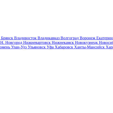
к
Брянск
Владивосток
Владикавказ
Волгоград
Воронеж
Екатерин
к
Н. Новгород
Нижневартовск
Нижнекамск
Новокузнецк
Новоси
юмень
Улан-Удэ
Ульяновск
Уфа
Хабаровск
Ханты-Мансийск
Хар