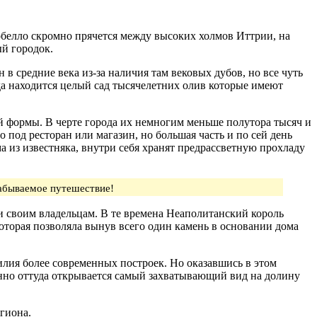
обелло скромно прячется между высоких холмов Иттрии, на
й городок.
в средние века из-за наличия там вековых дубов, но все чуть
ода находится целый сад тысячелетних олив которые имеют
й формы. В черте города их немногим меньше полутора тысяч и
 под ресторан или магазин, но большая часть и по сей день
ма из известняка, внутри себя хранят предрассветную прохладу
абываемое путешествие!
они своим владельцам. В те времена Неаполитанский король
оторая позволяла вынув всего один камень в основании дома
билия более современных построек. Но оказавшись в этом
енно оттуда открывается самый захватывающий вид на долину
гиона.