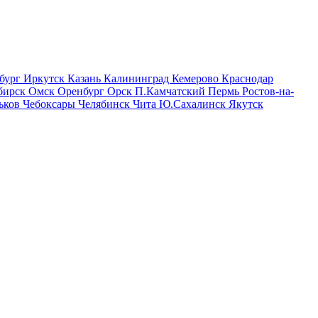
бург
Иркутск
Казань
Калининград
Кемерово
Краснодар
бирск
Омск
Оренбург
Орск
П.Камчатский
Пермь
Ростов-на-
ьков
Чебоксары
Челябинск
Чита
Ю.Сахалинск
Якутск