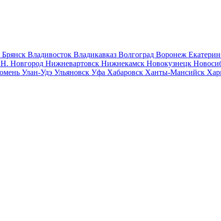
к
Брянск
Владивосток
Владикавказ
Волгоград
Воронеж
Екатерин
к
Н. Новгород
Нижневартовск
Нижнекамск
Новокузнецк
Новоси
юмень
Улан-Удэ
Ульяновск
Уфа
Хабаровск
Ханты-Мансийск
Хар