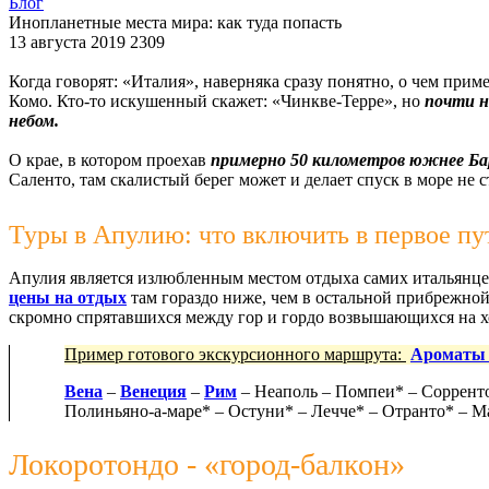
Блог
Инопланетные места мира: как туда попасть
13 августа 2019
2309
Когда говорят: «Италия», наверняка сразу понятно, о чем при
Комо. Кто-то искушенный скажет: «Чинкве-Терре», но
почти н
небом.
О крае, в котором проехав
примерно 50 километров южнее Ба
Саленто, там скалистый берег может и делает спуск в море не
Туры в Апулию: что включить в первое п
Апулия является излюбленным местом отдыха самих итальянцев
цены на отдых
там гораздо ниже, чем в остальной прибрежной
скромно спрятавшихся между гор и гордо возвышающихся на хол
Пример готового экскурсионного маршрута:
Ароматы 
Вена
–
Венеция
–
Рим
– Неаполь – Помпеи* – Сорренто
Полиньяно-а-маре* – Остуни* – Лечче* – Отранто* – М
Локоротондо - «город-балкон»