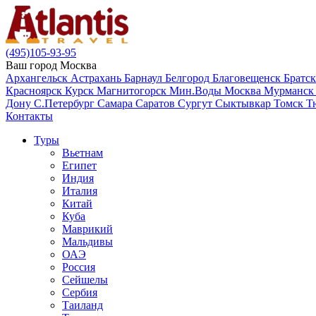
(495)105-93-95
Ваш город
Москва
Архангельск
Астрахань
Барнаул
Белгород
Благовещенск
Братс
Красноярск
Курск
Магнитогорск
Мин.Воды
Москва
Мурманс
Дону
С.Петербург
Самара
Саратов
Сургут
Сыктывкар
Томск
Т
Контакты
Туры
Вьетнам
Египет
Индия
Италия
Китай
Куба
Маврикий
Мальдивы
ОАЭ
Россия
Сейшелы
Сербия
Таиланд