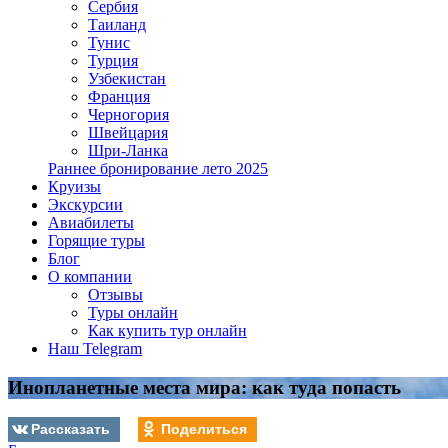
Сербия
Таиланд
Тунис
Турция
Узбекистан
Франция
Черногория
Швейцария
Шри-Ланка
Раннее бронирование лето 2025
Круизы
Экскурсии
Авиабилеты
Горящие туры
Блог
О компании
Отзывы
Туры онлайн
Как купить тур онлайн
Наш Telegram
Инопланетные места мира: как туда попасть
Рассказать
Поделиться