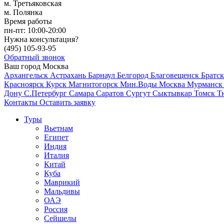
м. Третьяковская
м. Полянка
Время работы
пн-пт:
10:00-20:00
Нужна консультация?
(495)
105-93-95
Обратный звонок
Ваш город
Москва
Архангельск
Астрахань
Барнаул
Белгород
Благовещенск
Братс
Красноярск
Курск
Магнитогорск
Мин.Воды
Москва
Мурманс
Дону
С.Петербург
Самара
Саратов
Сургут
Сыктывкар
Томск
Т
Контакты
Оставить заявку
Туры
Вьетнам
Египет
Индия
Италия
Китай
Куба
Маврикий
Мальдивы
ОАЭ
Россия
Сейшелы