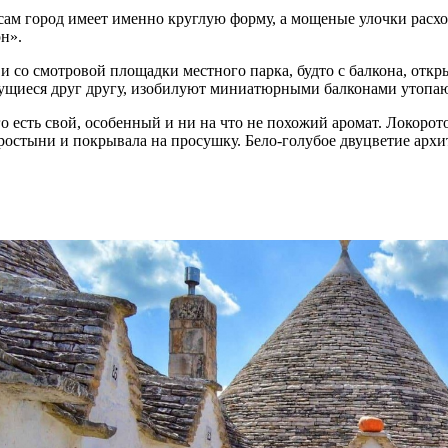
ь сам город имеет именно круглую форму, а мощеные улочки расх
н».
е, и со смотровой площадки местного парка, будто с балкона, о
жмущиеся друг другу, изобилуют миниатюрными балконами утопа
его есть свой, особенный и ни на что не похожий аромат. Локоро
стыни и покрывала на просушку. Бело-голубое двуцветие архите