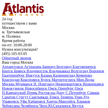
24 год
путешествуем с вами
Москва
м. Третьяковская
м. Полянка
Время работы
пн-пт:
10:00-20:00
Нужна консультация?
(495)
105-93-95
Обратный звонок
Ваш город
Москва
Архангельск
Астрахань
Барнаул
Белгород
Благовещенск
Братск
Брянск
Владивосток
Владикавказ
Волгоград
Воронеж
Екатеринбург
Иркутск
Казань
Калининград
Кемерово
Краснодар
Красноярск
Курск
Магнитогорск
Мин.Воды
Москва
Мурманск
Н. Новгород
Нижневартовск
Нижнекамск
Новокузнецк
Новосибирск
Омск
Оренбург
Орск
П.Камчатский
Пермь
Ростов-на-Дону
С.Петербург
Самара
Саратов
Сургут
Сыктывкар
Томск
Тюмень
Улан-Удэ
Ульяновск
Уфа
Хабаровск
Ханты-Мансийск
Харьков
Чебоксары
Челябинск
Чита
Ю.Сахалинск
Якутск