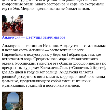
комфортные отели, много ресторанов и кафе, но экстремалы
едут в Эль Медано - здесь никогда не бывает штиля.
Андалусия — цветущая земля мавров
Андалусия — истинная Испания. Андалусия — самая южная
и весёлая часть Испании — расположена на юге
Пиренейского полуострова, у берегов Гибралтара, там, где
встречаются воды Средиземного моря и Атлантического
океана. Российским туристам эта область хорошо известна по
прекрасным курортам Коста-дель-Соль («Солнечный берег»),
где 325 дней в году сияет солнце. Андалусия является
родиной десертного вина малаги, корриды и знойного танца
фламенко, представляющего собой смесь цыганских
музыкальных традиций и восточных напевов.