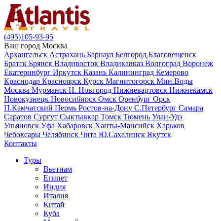
(495)105-93-95
Ваш город
Москва
Архангельск
Астрахань
Барнаул
Белгород
Благовещенск
Братск
Брянск
Владивосток
Владикавказ
Волгоград
Воронеж
Екатеринбург
Иркутск
Казань
Калининград
Кемерово
Краснодар
Красноярск
Курск
Магнитогорск
Мин.Воды
Москва
Мурманск
Н. Новгород
Нижневартовск
Нижнекамск
Новокузнецк
Новосибирск
Омск
Оренбург
Орск
П.Камчатский
Пермь
Ростов-на-Дону
С.Петербург
Самара
Саратов
Сургут
Сыктывкар
Томск
Тюмень
Улан-Удэ
Ульяновск
Уфа
Хабаровск
Ханты-Мансийск
Харьков
Чебоксары
Челябинск
Чита
Ю.Сахалинск
Якутск
Контакты
Туры
Вьетнам
Египет
Индия
Италия
Китай
Куба