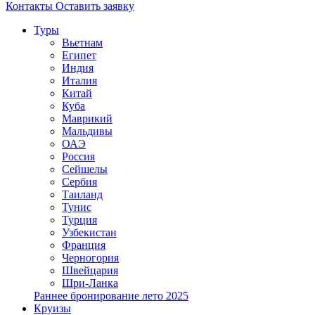
Контакты
Оставить заявку
Туры
Вьетнам
Египет
Индия
Италия
Китай
Куба
Маврикий
Мальдивы
ОАЭ
Россия
Сейшелы
Сербия
Таиланд
Тунис
Турция
Узбекистан
Франция
Черногория
Швейцария
Шри-Ланка
Раннее бронирование лето 2025
Круизы