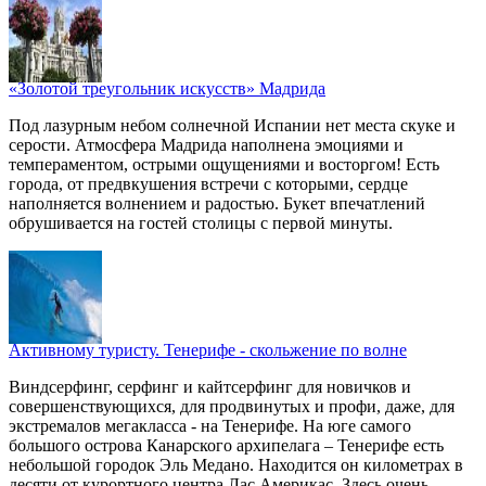
«Золотой треугольник искусств» Мадрида
Под лазурным небом солнечной Испании нет места скуке и
серости. Атмосфера Мадрида наполнена эмоциями и
темпераментом, острыми ощущениями и восторгом! Есть
города, от предвкушения встречи с которыми, сердце
наполняется волнением и радостью. Букет впечатлений
обрушивается на гостей столицы с первой минуты.
Активному туристу. Тенерифе - скольжение по волне
Виндсерфинг, серфинг и кайтсерфинг для новичков и
совершенствующихся, для продвинутых и профи, даже, для
экстремалов мегакласса - на Тенерифе. На юге самого
большого острова Канарского архипелага – Тенерифе есть
небольшой городок Эль Медано. Находится он километрах в
десяти от курортного центра Лас Америкас. Здесь очень