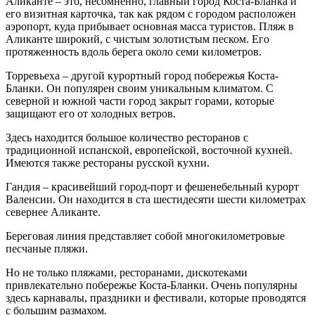
Аликанте – это, несомненно, главный город Коста-Бланка и
его визитная карточка, так как рядом с городом расположен
аэропорт, куда прибывает основная масса туристов. Пляж в
Аликанте широкий, с чистым золотистым песком. Его
протяженность вдоль берега около семи километров.
Торревьеха – другой курортный город побережья Коста-
Бланки. Он популярен своим уникальным климатом. С
северной и южной части город закрыт горами, которые
защищают его от холодных ветров.
Здесь находится большое количество ресторанов с
традиционной испанской, европейской, восточной кухней.
Имеются также рестораны русской кухни.
Гандия – красивейший город-порт и фешенебельный курорт
Валенсии. Он находится в ста шестидесяти шести километрах
севернее Аликанте.
Береговая линия представляет собой многокилометровые
песчаные пляжи.
Но не только пляжами, ресторанами, дискотеками
привлекательно побережье Коста-Бланки. Очень популярны
здесь карнавалы, праздники и фестивали, которые проводятся
с большим размахом.