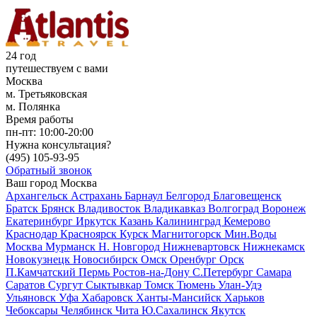
24 год
путешествуем с вами
Москва
м. Третьяковская
м. Полянка
Время работы
пн-пт:
10:00-20:00
Нужна консультация?
(495)
105-93-95
Обратный звонок
Ваш город
Москва
Архангельск
Астрахань
Барнаул
Белгород
Благовещенск
Братск
Брянск
Владивосток
Владикавказ
Волгоград
Воронеж
Екатеринбург
Иркутск
Казань
Калининград
Кемерово
Краснодар
Красноярск
Курск
Магнитогорск
Мин.Воды
Москва
Мурманск
Н. Новгород
Нижневартовск
Нижнекамск
Новокузнецк
Новосибирск
Омск
Оренбург
Орск
П.Камчатский
Пермь
Ростов-на-Дону
С.Петербург
Самара
Саратов
Сургут
Сыктывкар
Томск
Тюмень
Улан-Удэ
Ульяновск
Уфа
Хабаровск
Ханты-Мансийск
Харьков
Чебоксары
Челябинск
Чита
Ю.Сахалинск
Якутск