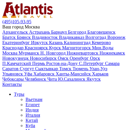
(495)105-93-95
Ваш город
Москва
Архангельск
Астрахань
Барнаул
Белгород
Благовещенск
Братск
Брянск
Владивосток
Владикавказ
Волгоград
Воронеж
Екатеринбург
Иркутск
Казань
Калининград
Кемерово
Краснодар
Красноярск
Курск
Магнитогорск
Мин.Воды
Москва
Мурманск
Н. Новгород
Нижневартовск
Нижнекамск
Новокузнецк
Новосибирск
Омск
Оренбург
Орск
П.Камчатский
Пермь
Ростов-на-Дону
С.Петербург
Самара
Саратов
Сургут
Сыктывкар
Томск
Тюмень
Улан-Удэ
Ульяновск
Уфа
Хабаровск
Ханты-Мансийск
Харьков
Чебоксары
Челябинск
Чита
Ю.Сахалинск
Якутск
Контакты
Туры
Вьетнам
Египет
Индия
Италия
Китай
Куба