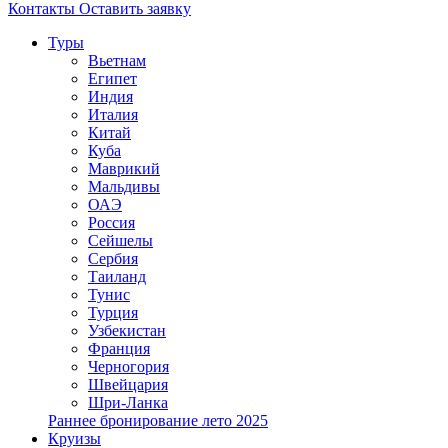
Контакты
Оставить заявку
Туры
Вьетнам
Египет
Индия
Италия
Китай
Куба
Маврикий
Мальдивы
ОАЭ
Россия
Сейшелы
Сербия
Таиланд
Тунис
Турция
Узбекистан
Франция
Черногория
Швейцария
Шри-Ланка
Раннее бронирование лето 2025
Круизы