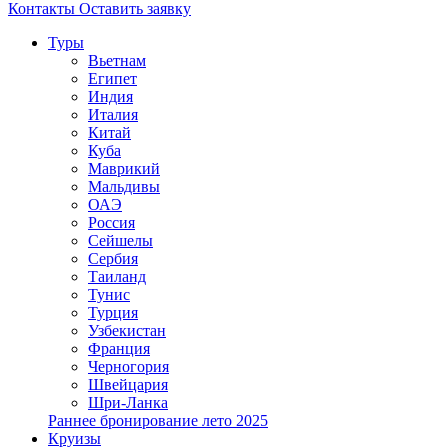
Контакты
Оставить заявку
Туры
Вьетнам
Египет
Индия
Италия
Китай
Куба
Маврикий
Мальдивы
ОАЭ
Россия
Сейшелы
Сербия
Таиланд
Тунис
Турция
Узбекистан
Франция
Черногория
Швейцария
Шри-Ланка
Раннее бронирование лето 2025
Круизы