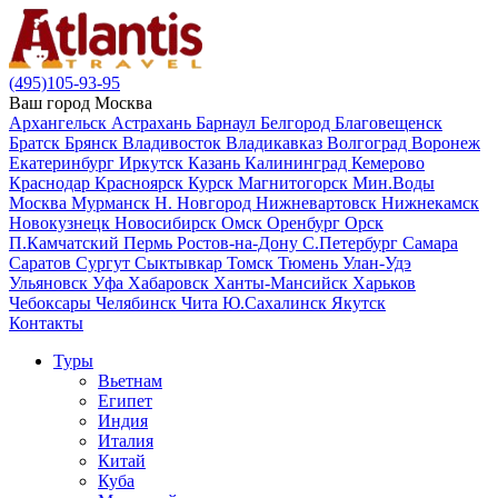
(495)105-93-95
Ваш город
Москва
Архангельск
Астрахань
Барнаул
Белгород
Благовещенск
Братск
Брянск
Владивосток
Владикавказ
Волгоград
Воронеж
Екатеринбург
Иркутск
Казань
Калининград
Кемерово
Краснодар
Красноярск
Курск
Магнитогорск
Мин.Воды
Москва
Мурманск
Н. Новгород
Нижневартовск
Нижнекамск
Новокузнецк
Новосибирск
Омск
Оренбург
Орск
П.Камчатский
Пермь
Ростов-на-Дону
С.Петербург
Самара
Саратов
Сургут
Сыктывкар
Томск
Тюмень
Улан-Удэ
Ульяновск
Уфа
Хабаровск
Ханты-Мансийск
Харьков
Чебоксары
Челябинск
Чита
Ю.Сахалинск
Якутск
Контакты
Туры
Вьетнам
Египет
Индия
Италия
Китай
Куба