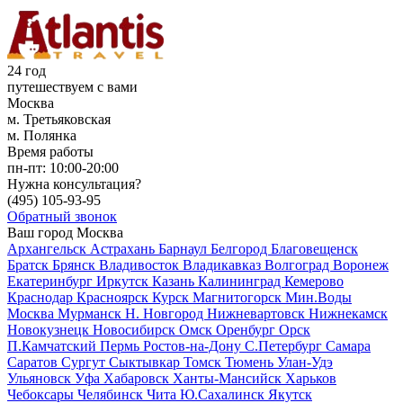
24 год
путешествуем с вами
Москва
м. Третьяковская
м. Полянка
Время работы
пн-пт:
10:00-20:00
Нужна консультация?
(495)
105-93-95
Обратный звонок
Ваш город
Москва
Архангельск
Астрахань
Барнаул
Белгород
Благовещенск
Братск
Брянск
Владивосток
Владикавказ
Волгоград
Воронеж
Екатеринбург
Иркутск
Казань
Калининград
Кемерово
Краснодар
Красноярск
Курск
Магнитогорск
Мин.Воды
Москва
Мурманск
Н. Новгород
Нижневартовск
Нижнекамск
Новокузнецк
Новосибирск
Омск
Оренбург
Орск
П.Камчатский
Пермь
Ростов-на-Дону
С.Петербург
Самара
Саратов
Сургут
Сыктывкар
Томск
Тюмень
Улан-Удэ
Ульяновск
Уфа
Хабаровск
Ханты-Мансийск
Харьков
Чебоксары
Челябинск
Чита
Ю.Сахалинск
Якутск