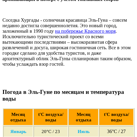
Соседка Хургады - солнечная красавица Эль-Гуна – совсем
недавно достигла совершеннолетия. Это новый город,
заложенный в 1990 году
на побережье Красного моря
.
Исключительно туристический проект со всеми
вытекающими последствиями – высокоразвитая сфера
развлечений и досуга, широкая гостиничная сеть. Все в этом
городке сделано для удобства туристов, и даже
архитектурный облик Эль-Гуны спланирован таким образом,
чтобы услаждать взор гостей.
Погода в Эль-Гуне по месяцам и температура
воды
Месяц
t'С воздуха/
Месяц
t'С воздуха/
отдыха
воды
отдыха
воды
36°C / 27
Январь
20°C / 23
Июль