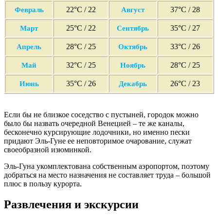
22°C / 22
37°C / 28
Февраль
Август
25°C / 22
35°C / 27
Март
Сентябрь
28°C / 25
33°C / 26
Апрель
Октябрь
32°C / 25
28°C / 25
Май
Ноябрь
35°C / 26
26°C / 23
Июнь
Декабрь
Если бы не близкое соседство с пустыней, городок можно
было бы назвать очередной Венецией – те же каналы,
бесконечно курсирующие лодочники, но именно пески
придают Эль-Гуне ее неповторимое очарование, служат
своеобразной изюминкой.
Эль-Гуна укомплектована собственным аэропортом, поэтому
добраться на место назначения не составляет труда – большой
плюс в пользу курорта.
Развлечения и экскурсии