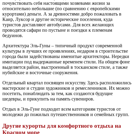
почувствовать себя настоящими хозяевами жизни за
относительно небольшие (по сравнению с европейскими
курортами) деньги. А за древностями добро пожаловать в
Каир, Луксор и другие исторические поселения, куда
туристов доставляют автобусами. Для всех желающих
проводятся сафари по пустыне и поездки к племенам
бедуинов.
Архитектура Эль-Гуны – типичный продукт современной
культуры в лучших ее проявлениях, недаром в строительстве
города были задействованы именитые архитекторы. Нередки
имитации под выдержанные временем стили. На общем фоне
выделяется район, выстроенный в тосканском стиле, а также
нубийские и восточные сооружения.
Отдельный квартал посвящен искусству. Здесь расположились
мастерские и студии художников и ремесленников. Их можно
посетить, понаблюдать за тем, как создаются будущие
шедевры, и прикупить на память сувениров.
Отдых в Эль-Гуне подходит всем категориям туристов от
молодежи до пожилых путешественников и семейных групп.
Другие курорты для комфортного отдыха на
Красном море