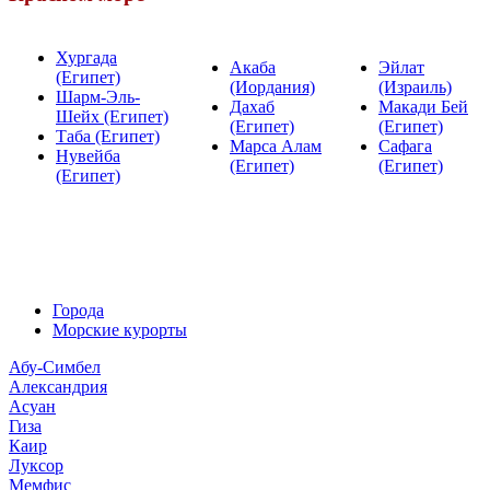
Хургада
Акаба
Эйлат
(Египет)
(Иордания)
(Израиль)
Шарм-Эль-
Дахаб
Макади Бей
Шейх (Египет)
(Египет)
(Египет)
Таба (Египет)
Марса Алам
Сафага
Нувейба
(Египет)
(Египет)
(Египет)
Города
Морские курорты
Абу-Симбел
Александрия
Асуан
Гиза
Каир
Луксор
Мемфис