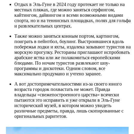
Отдых в Эль-Гуне в 2024 году протекает не только на
местных пляжах, где можно заняться серфингом,
кайтингом, дайвингом и всеми возможными видами
спорта, но и на теннисных площадках, полях для гольфа
и развлекательных центрах.
Также можно заняться конным портом, картингом,
поиграть в пейнтбол, боулинг. Выстроившиеся вдоль
побережья лодки и яхты, издалека зазывают туристов на
морскую прогулку. Рестораны приглашают испробовать
арабские яства или же полакомиться европейскими
блюдами. По ночам туристов развлекают шоу-
программы и дискотеки. Одним словом, все
максимально продумано и учтено заранее.
А вот достопримечательностями из-за своего юного
возраста городок похвастать не может. Правда
владельцы «свежепостроенного царства» всячески
пытаются это исправить и уже открыли в Эль-Гуне
исторический музей, в котором можно увидеть
различные предметы, правда, лишь скопированные с
оригинальных раритетов.