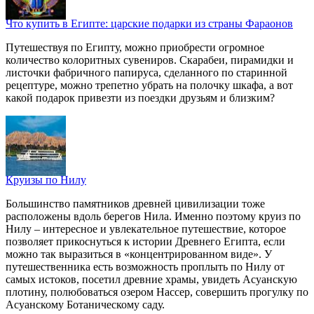
Что купить в Египте: царские подарки из страны Фараонов
Путешествуя по Египту, можно приобрести огромное
количество колоритных сувениров. Скарабеи, пирамидки и
листочки фабричного папируса, сделанного по старинной
рецептуре, можно трепетно убрать на полочку шкафа, а вот
какой подарок привезти из поездки друзьям и близким?
Круизы по Нилу
Большинство памятников древней цивилизации тоже
расположены вдоль берегов Нила. Именно поэтому круиз по
Нилу – интересное и увлекательное путешествие, которое
позволяет прикоснуться к истории Древнего Египта, если
можно так выразиться в «концентрированном виде». У
путешественника есть возможность проплыть по Нилу от
самых истоков, посетил древние храмы, увидеть Асуанскую
плотину, полюбоваться озером Нассер, совершить прогулку по
Асуанскому Ботаническому саду.