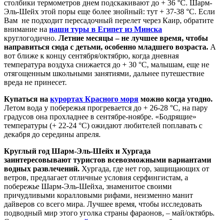
столбики термометров днем подскакивают до + 36 °С. Шарм-
Эль-Шейх этой поры еще более знойный: тут + 37-38 °С. Если
Вам не подходит пересадочный перелет через Каир, обратите
внимание на
наши туры в Египет из Минска
круглогодично.
Летние месяцы – не лучшее время, чтобы
направиться сюда с детьми, особенно младшего возраста.
А
вот ближе к концу сентября/октябрю, когда дневная
температура воздуха снижается до + 30 °С, малышам, еще не
отягощенным школьными занятиями, дальнее путешествие
вреда не принесет.
Купаться на
курортах Красного моря
можно когда угодно.
Летом вода у побережья прогревается до + 26-28 °С, на пару
градусов она прохладнее в сентябре-ноябре. «Бодрящие»
температуры (+ 22-24 °С) ожидают любителей поплавать с
декабря до середины апреля.
Круглый год Шарм-Эль-Шейх и Хургада
заинтересовывают туристов всевозможными вариантами
водных развлечений.
Хургада, где нет гор, защищающих от
ветров, предлагает отличные условия серфингистам, а
побережье Шарм-Эль-Шейха, знаменитое своими
причудливыми коралловыми рифами, неизменно манит
дайверов со всего мира. Лучшее время, чтобы исследовать
подводный мир этого уголка страны фараонов, – май/октябрь.