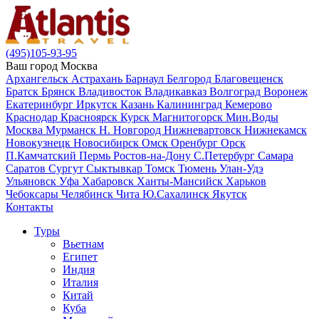
(495)105-93-95
Ваш город
Москва
Архангельск
Астрахань
Барнаул
Белгород
Благовещенск
Братск
Брянск
Владивосток
Владикавказ
Волгоград
Воронеж
Екатеринбург
Иркутск
Казань
Калининград
Кемерово
Краснодар
Красноярск
Курск
Магнитогорск
Мин.Воды
Москва
Мурманск
Н. Новгород
Нижневартовск
Нижнекамск
Новокузнецк
Новосибирск
Омск
Оренбург
Орск
П.Камчатский
Пермь
Ростов-на-Дону
С.Петербург
Самара
Саратов
Сургут
Сыктывкар
Томск
Тюмень
Улан-Удэ
Ульяновск
Уфа
Хабаровск
Ханты-Мансийск
Харьков
Чебоксары
Челябинск
Чита
Ю.Сахалинск
Якутск
Контакты
Туры
Вьетнам
Египет
Индия
Италия
Китай
Куба