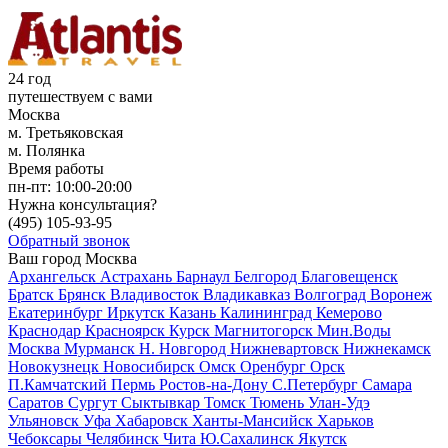
24 год
путешествуем с вами
Москва
м. Третьяковская
м. Полянка
Время работы
пн-пт:
10:00-20:00
Нужна консультация?
(495)
105-93-95
Обратный звонок
Ваш город
Москва
Архангельск
Астрахань
Барнаул
Белгород
Благовещенск
Братск
Брянск
Владивосток
Владикавказ
Волгоград
Воронеж
Екатеринбург
Иркутск
Казань
Калининград
Кемерово
Краснодар
Красноярск
Курск
Магнитогорск
Мин.Воды
Москва
Мурманск
Н. Новгород
Нижневартовск
Нижнекамск
Новокузнецк
Новосибирск
Омск
Оренбург
Орск
П.Камчатский
Пермь
Ростов-на-Дону
С.Петербург
Самара
Саратов
Сургут
Сыктывкар
Томск
Тюмень
Улан-Удэ
Ульяновск
Уфа
Хабаровск
Ханты-Мансийск
Харьков
Чебоксары
Челябинск
Чита
Ю.Сахалинск
Якутск