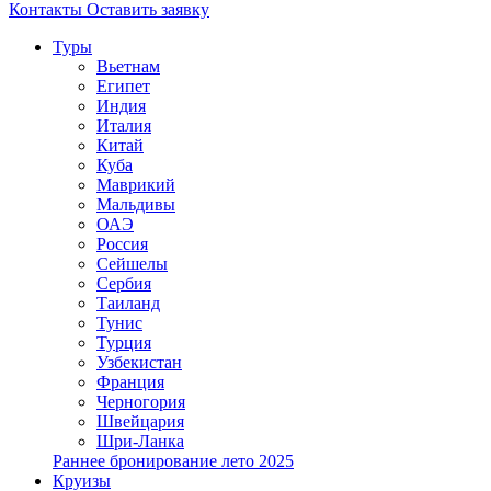
Контакты
Оставить заявку
Туры
Вьетнам
Египет
Индия
Италия
Китай
Куба
Маврикий
Мальдивы
ОАЭ
Россия
Сейшелы
Сербия
Таиланд
Тунис
Турция
Узбекистан
Франция
Черногория
Швейцария
Шри-Ланка
Раннее бронирование лето 2025
Круизы