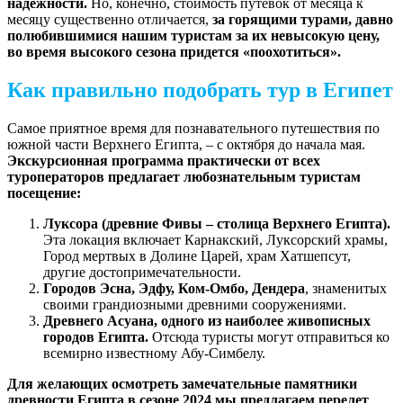
надежности.
Но, конечно, стоимость путевок от месяца к
месяцу существенно отличается,
за горящими турами
,
давно
полюбившимися нашим туристам за их невысокую цену,
во время высокого сезона придется «поохотиться».
Как правильно подобрать тур в Египет
Самое приятное время для познавательного путешествия по
южной части Верхнего Египта, – с октября до начала мая.
Экскурсионная программа практически от всех
туроператоров предлагает любознательным туристам
посещение:
Луксора (древние Фивы – столица Верхнего Египта).
Эта локация включает Карнакский, Луксорский храмы,
Город мертвых в Долине Царей, храм Хатшепсут,
другие достопримечательности.
Городов Эсна, Эдфу, Ком-Омбо, Дендера
, знаменитых
своими грандиозными древними сооружениями.
Древнего Асуана, одного из наиболее живописных
городов Египта.
Отсюда туристы могут отправиться ко
всемирно известному Абу-Симбелу.
Для желающих осмотреть замечательные памятники
древности Египта в сезоне 2024 мы предлагаем перелет