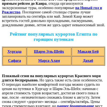
прямым рейсом до Каира
, откуда организуются
экскурсионные туры, особенно популярные
на Новый год и
Рождество
. Посещение самой столицы страны лучше
запланировать на сентябрь или май. Зимой Каир может
встретить гостей довольно прохладными, пасмурными,
дождливыми днями, летом же здесь царит невыносимый зной.
Рейтинг популярных курортов Египта по
горящим путевкам
Хургада
Шарм-Эль-Шейх
Макади Бей
Сафага
Марса Алам
Дахаб
Пляжный сезон на популярных курортах Красного моря
длится беспрерывно.
Но здесь также есть свои особенности.
О периодах наиболее комфортной погоды можно судить по
ценам на путевки в Хургаду и Шарм-Эль-Шейх: начиная с
апреля стоимость туров возрастает, достигая своего пика в
мае, после –незначительно снижаясь ближе к августу. Затем
снова следуют «дорогие» месяцы – сентябрь/октябрь. Цены
туров стремительно взлетают, но
раннее бронирование
мест