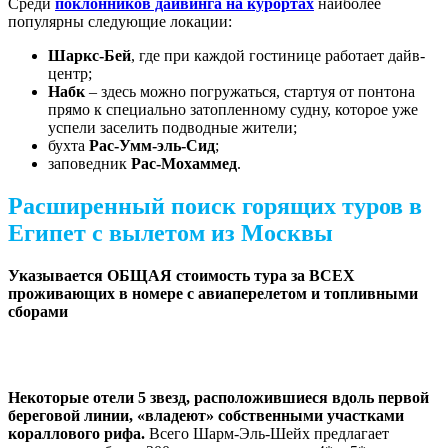
Среди
поклонников дайвинга на курортах
наиболее
популярны следующие локации:
Шаркс-Бей
, где при каждой гостинице работает дайв-
центр;
Набк
– здесь можно погружаться, стартуя от понтона
прямо к специально затопленному судну, которое уже
успели заселить подводные жители;
бухта
Рас-Умм-эль-Сид
;
заповедник
Рас-Мохаммед
.
Расширенный поиск горящих туров в
Египет с вылетом из Москвы
Указывается ОБЩАЯ стоимость тура за ВСЕХ
проживающих в номере с авиаперелетом и топливными
сборами
Некоторые отели 5 звезд
,
расположившиеся вдоль первой
береговой линии, «владеют» собственными участками
кораллового рифа.
Всего Шарм-Эль-Шейх предлагает