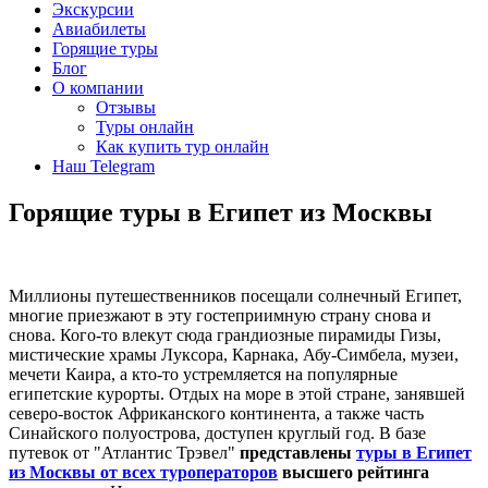
Экскурсии
Авиабилеты
Горящие туры
Блог
О компании
Отзывы
Туры онлайн
Как купить тур онлайн
Наш Telegram
Горящие туры в Египет из Москвы
Миллионы путешественников посещали солнечный Египет,
многие приезжают в эту гостеприимную страну снова и
снова. Кого-то влекут сюда грандиозные пирамиды Гизы,
мистические храмы Луксора, Карнака, Абу-Симбела, музеи,
мечети Каира, а кто-то устремляется на популярные
египетские курорты. Отдых на море в этой стране, занявшей
северо-восток Африканского континента, а также часть
Синайского полуострова, доступен круглый год. В базе
путевок от "Атлантис Трэвел"
представлены
туры в
Египет
из Москвы от всех туроператоров
высшего рейтинга