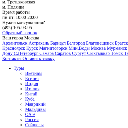
м. Третьяковская
м. Полянка
Время работы
пн-пт:
10:00-20:00
Нужна консультация?
(495)
105-93-95
Обратный звонок
Ваш город
Москва
Архангельск
Астрахань
Барнаул
Белгород
Благовещенск
Братс
Красноярск
Курск
Магнитогорск
Мин.Воды
Москва
Мурманс
Дону
С.Петербург
Самара
Саратов
Сургут
Сыктывкар
Томск
Т
Контакты
Оставить заявку
Туры
Вьетнам
Египет
Индия
Италия
Китай
Куба
Маврикий
Мальдивы
ОАЭ
Россия
Сейшелы