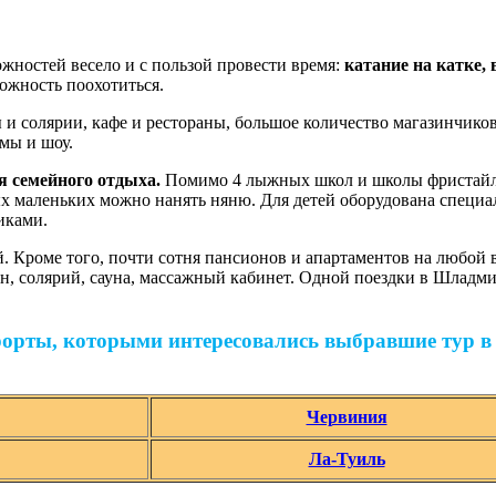
жностей весело и с пользой провести время:
катание на катке,
можность поохотиться.
и солярии, кафе и рестораны, большое количество магазинчиков
мы и шоу.
я семейного отдыха.
Помимо 4 лыжных школ и школы фристайла 
ых маленьких можно нанять няню. Для детей оборудована специа
иками.
. Кроме того, почти сотня пансионов и апартаментов на любой 
н, солярий, сауна, массажный кабинет. Одной поездки в Шладмин
рорты, которыми интересовались выбравшие тур 
Червиния
Ла-Туиль