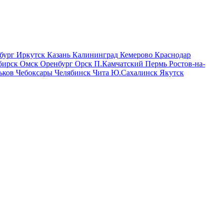
бург
Иркутск
Казань
Калининград
Кемерово
Краснодар
бирск
Омск
Оренбург
Орск
П.Камчатский
Пермь
Ростов-на-
ьков
Чебоксары
Челябинск
Чита
Ю.Сахалинск
Якутск