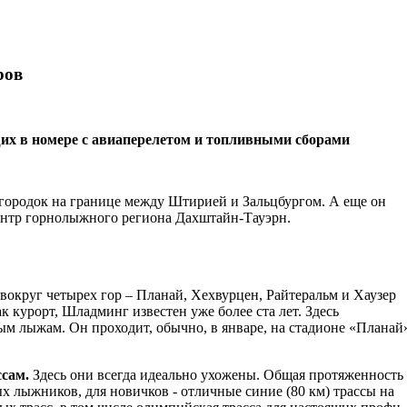
ров
 в номере с авиаперелетом и топливными сборами
городок на границе между Штирией и Зальцбургом. А еще он
ентр горнолыжного региона Дахштайн-Тауэрн.
вокруг четырех гор – Планай, Хехвурцен, Райтеральм и Хаузер
 курорт, Шладминг известен уже более ста лет. Здесь
м лыжам. Он проходит, обычно, в январе, на стадионе «Планай
сам.
Здесь они всегда идеально ухожены. Общая протяженность
х лыжников, для новичков - отличные синие (80 км) трассы на