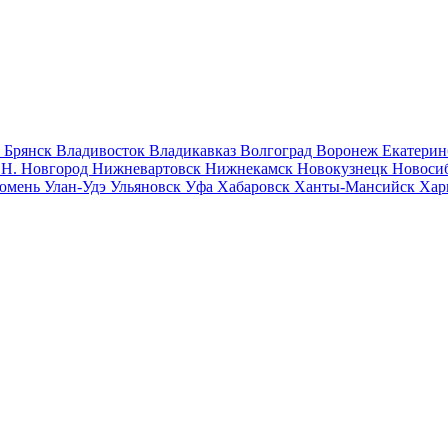
к
Брянск
Владивосток
Владикавказ
Волгоград
Воронеж
Екатерин
к
Н. Новгород
Нижневартовск
Нижнекамск
Новокузнецк
Новоси
юмень
Улан-Удэ
Ульяновск
Уфа
Хабаровск
Ханты-Мансийск
Хар