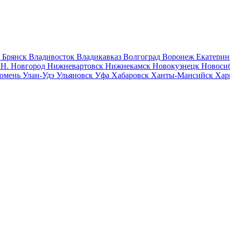
к
Брянск
Владивосток
Владикавказ
Волгоград
Воронеж
Екатерин
к
Н. Новгород
Нижневартовск
Нижнекамск
Новокузнецк
Новоси
юмень
Улан-Удэ
Ульяновск
Уфа
Хабаровск
Ханты-Мансийск
Хар