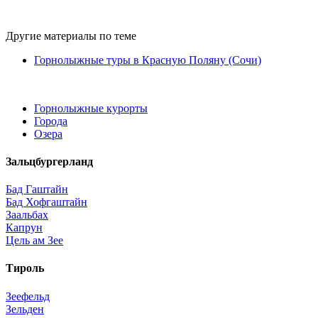
Другие материалы по теме
Горнолыжные туры в Красную Поляну (Сочи)
Горнолыжные курорты
Города
Озера
Зальцбургерланд
Бад Гаштайн
Бад Хофгаштайн
Заальбах
Капрун
Цель ам Зее
Тироль
Зеефельд
Зельден