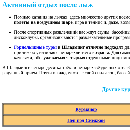
Активный отдых после лыж
Помимо катания на лыжах, здесь множество других возмо
полеты на воздушном шаре
, игра в теннис и, даже, воз
После спортивных развлечений вас ждут сауны, бассейны 
дискоклубы, организовываются развлекательные програм
Горнолыжные туры
в Шладминг отлично подходят дл
принимают, начиная с четырехлетнего возраста. Для сам
качелями, обслуживаемая четырьмя отдельными подъемн
В Шладминге четыре десятка трёх- и четырёхзвёздочных отелей
радушный прием. Почти в каждом отеле свой спа-салон, бассей
Другие ку
Курмайор
Пец-под-Снежкой