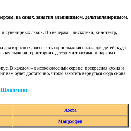
 верхом, на санях, занятия альпинизмом, дельтапланеризмом,
 и сувенирных лавок. По вечерам – дискотеки, кинотеатр,
для взрослых, здесь есть горнолыжная школа для детей, куда
льная лыжная территория с детскими трассами и парком с
вкус. В каждом – высококлассный сервис, прекрасная кухня и
г вам будет достаточно, чтобы захотеть вернуться сюда снова.
в Шладминг
Аоста
Майрхофен