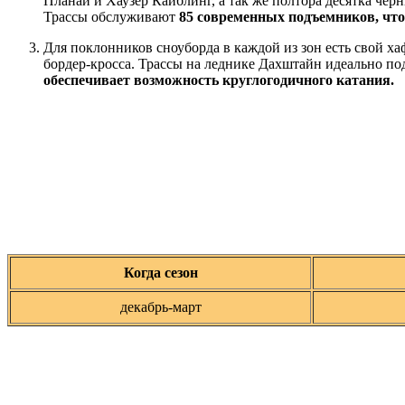
Планай и Хаузер Кайблинг, а так же полтора десятка чер
Трассы обслуживают
85 современных подъемников, что
Для поклонников сноуборда в каждой из зон есть свой ха
бордер-кросса. Трассы на леднике Дахштайн идеально по
обеспечивает возможность круглогодичного катания.
Когда сезон
декабрь-март