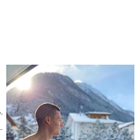
»,
 –