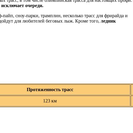
ных трасс, в том числе олимпийская трасса для настоящих профи.
 исключает очереди.
ф-пайп, сноу-парки, трамплин, несколько трасс для фрирайда и
дойдут для любителей беговых лыж. Кроме того,
ледник
Протяженность трасс
123 км