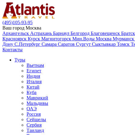
(495)105-93-95
Ваш город
Москва
Архангельск
Астрахань
Барнаул
Белгород
Благовещенск
Братс
Красноярск
Курск
Магнитогорск
Мин.Воды
Москва
Мурманс
Дону
С.Петербург
Самара
Саратов
Сургут
Сыктывкар
Томск
Т
Контакты
Туры
Вьетнам
Египет
Индия
Италия
Китай
Куба
Маврикий
Мальдивы
ОАЭ
Россия
Сейшелы
Сербия
Таиланд