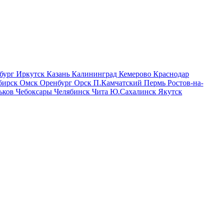
бург
Иркутск
Казань
Калининград
Кемерово
Краснодар
бирск
Омск
Оренбург
Орск
П.Камчатский
Пермь
Ростов-на-
ьков
Чебоксары
Челябинск
Чита
Ю.Сахалинск
Якутск