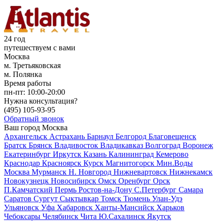
24 год
путешествуем с вами
Москва
м. Третьяковская
м. Полянка
Время работы
пн-пт:
10:00-20:00
Нужна консультация?
(495)
105-93-95
Обратный звонок
Ваш город
Москва
Архангельск
Астрахань
Барнаул
Белгород
Благовещенск
Братск
Брянск
Владивосток
Владикавказ
Волгоград
Воронеж
Екатеринбург
Иркутск
Казань
Калининград
Кемерово
Краснодар
Красноярск
Курск
Магнитогорск
Мин.Воды
Москва
Мурманск
Н. Новгород
Нижневартовск
Нижнекамск
Новокузнецк
Новосибирск
Омск
Оренбург
Орск
П.Камчатский
Пермь
Ростов-на-Дону
С.Петербург
Самара
Саратов
Сургут
Сыктывкар
Томск
Тюмень
Улан-Удэ
Ульяновск
Уфа
Хабаровск
Ханты-Мансийск
Харьков
Чебоксары
Челябинск
Чита
Ю.Сахалинск
Якутск