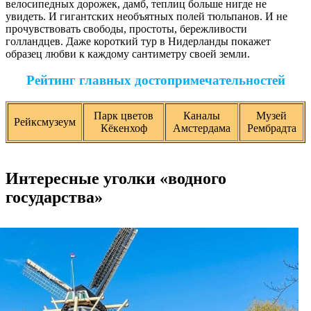
велосипедных дорожек, дамб, теплиц больше нигде не
увидеть. И гигантских необъятных полей тюльпанов. И не
прочувствовать свободы, простоты, бережливости
голландцев. Даже короткий тур в Нидерланды покажет
образец любви к каждому сантиметру своей земли.
Рейтинг главных достопримечательностей
Парк цветов
Каналы
Музей
Рейксмузеум
Кёкенхоф
Амстердама
Рембрадта
Интересные уголки «водного
государства»