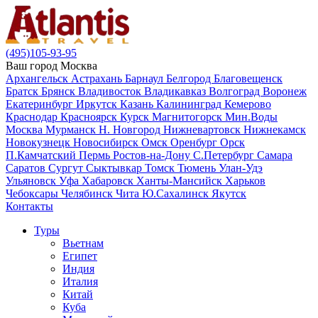
(495)105-93-95
Ваш город
Москва
Архангельск
Астрахань
Барнаул
Белгород
Благовещенск
Братск
Брянск
Владивосток
Владикавказ
Волгоград
Воронеж
Екатеринбург
Иркутск
Казань
Калининград
Кемерово
Краснодар
Красноярск
Курск
Магнитогорск
Мин.Воды
Москва
Мурманск
Н. Новгород
Нижневартовск
Нижнекамск
Новокузнецк
Новосибирск
Омск
Оренбург
Орск
П.Камчатский
Пермь
Ростов-на-Дону
С.Петербург
Самара
Саратов
Сургут
Сыктывкар
Томск
Тюмень
Улан-Удэ
Ульяновск
Уфа
Хабаровск
Ханты-Мансийск
Харьков
Чебоксары
Челябинск
Чита
Ю.Сахалинск
Якутск
Контакты
Туры
Вьетнам
Египет
Индия
Италия
Китай
Куба