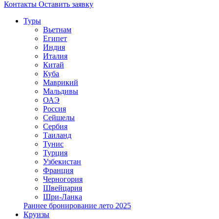
Контакты
Оставить заявку
Туры
Вьетнам
Египет
Индия
Италия
Китай
Куба
Маврикий
Мальдивы
ОАЭ
Россия
Сейшелы
Сербия
Таиланд
Тунис
Турция
Узбекистан
Франция
Черногория
Швейцария
Шри-Ланка
Раннее бронирование лето 2025
Круизы