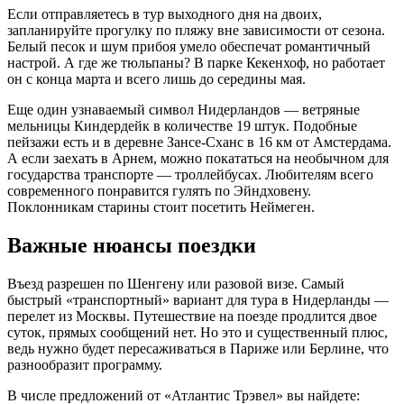
Если отправляетесь в тур выходного дня на двоих,
запланируйте прогулку по пляжу вне зависимости от сезона.
Белый песок и шум прибоя умело обеспечат романтичный
настрой. А где же тюльпаны? В парке Кекенхоф, но работает
он с конца марта и всего лишь до середины мая.
Еще один узнаваемый символ Нидерландов — ветряные
мельницы Киндердейк в количестве 19 штук. Подобные
пейзажи есть и в деревне Зансе-Сханс в 16 км от Амстердама.
А если заехать в Арнем, можно покататься на необычном для
государства транспорте — троллейбусах. Любителям всего
современного понравится гулять по Эйндховену.
Поклонникам старины стоит посетить Неймеген.
Важные нюансы поездки
Въезд разрешен по Шенгену или разовой визе. Самый
быстрый «транспортный» вариант для тура в Нидерланды —
перелет из Москвы. Путешествие на поезде продлится двое
суток, прямых сообщений нет. Но это и существенный плюс,
ведь нужно будет пересаживаться в Париже или Берлине, что
разнообразит программу.
В числе предложений от «Атлантис Трэвел» вы найдете: