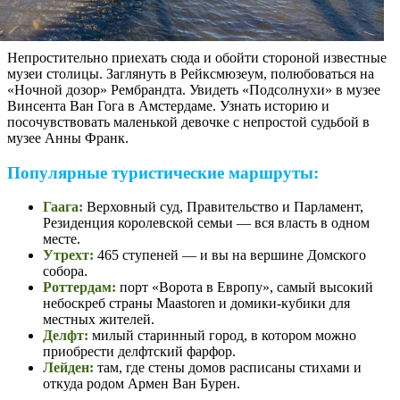
Непростительно приехать сюда и обойти стороной известные
музеи столицы. Заглянуть в Рейксмюзеум, полюбоваться на
«Ночной дозор» Рембрандта. Увидеть «Подсолнухи» в музее
Винсента Ван Гога в Амстердаме. Узнать историю и
посочувствовать маленькой девочке с непростой судьбой в
музее Анны Франк.
Популярные туристические маршруты:
Гаага:
Верховный суд, Правительство и Парламент,
Резиденция королевской семьи — вся власть в одном
месте.
Утрехт:
465 ступеней — и вы на вершине Домского
собора.
Роттердам:
порт «Ворота в Европу», самый высокий
небоскреб страны Maastoren и домики-кубики для
местных жителей.
Делфт:
милый старинный город, в котором можно
приобрести делфтский фарфор.
Лейден:
там, где стены домов расписаны стихами и
откуда родом Армен Ван Бурен.