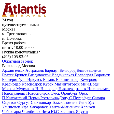
24 год
путешествуем с вами
Москва
м. Третьяковская
м. Полянка
Время работы
пн-пт:
10:00-20:00
Нужна консультация?
(495)
105-93-95
Обратный звонок
Ваш город
Москва
Архангельск
Астрахань
Барнаул
Белгород
Благовещенск
Братск
Брянск
Владивосток
Владикавказ
Волгоград
Воронеж
Екатеринбург
Иркутск
Казань
Калининград
Кемерово
Краснодар
Красноярск
Курск
Магнитогорск
Мин.Воды
Москва
Мурманск
Н. Новгород
Нижневартовск
Нижнекамск
Новокузнецк
Новосибирск
Омск
Оренбург
Орск
П.Камчатский
Пермь
Ростов-на-Дону
С.Петербург
Самара
Саратов
Сургут
Сыктывкар
Томск
Тюмень
Улан-Удэ
Ульяновск
Уфа
Хабаровск
Ханты-Мансийск
Харьков
Чебоксары
Челябинск
Чита
Ю.Сахалинск
Якутск