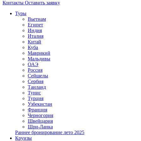
Контакты
Оставить заявку
Туры
Вьетнам
Египет
Индия
Италия
Китай
Куба
Маврикий
Мальдивы
ОАЭ
Россия
Сейшелы
Сербия
Таиланд
Тунис
Турция
Узбекистан
Франция
Черногория
Швейцария
Шри-Ланка
Раннее бронирование лето 2025
Круизы