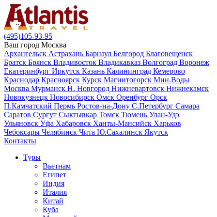
(495)105-93-95
Ваш город
Москва
Архангельск
Астрахань
Барнаул
Белгород
Благовещенск
Братск
Брянск
Владивосток
Владикавказ
Волгоград
Воронеж
Екатеринбург
Иркутск
Казань
Калининград
Кемерово
Краснодар
Красноярск
Курск
Магнитогорск
Мин.Воды
Москва
Мурманск
Н. Новгород
Нижневартовск
Нижнекамск
Новокузнецк
Новосибирск
Омск
Оренбург
Орск
П.Камчатский
Пермь
Ростов-на-Дону
С.Петербург
Самара
Саратов
Сургут
Сыктывкар
Томск
Тюмень
Улан-Удэ
Ульяновск
Уфа
Хабаровск
Ханты-Мансийск
Харьков
Чебоксары
Челябинск
Чита
Ю.Сахалинск
Якутск
Контакты
Туры
Вьетнам
Египет
Индия
Италия
Китай
Куба