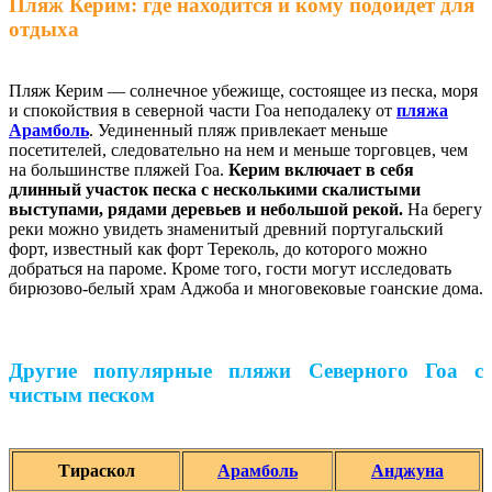
Пляж Керим: где находится и кому подойдет для
отдыха
Пляж Керим — солнечное убежище, состоящее из песка, моря
и спокойствия в северной части Гоа неподалеку от
пляжа
Арамболь
. Уединенный пляж привлекает меньше
посетителей, следовательно на нем и меньше торговцев, чем
на большинстве пляжей Гоа.
Керим включает в себя
длинный участок песка с несколькими скалистыми
выступами, рядами деревьев и небольшой рекой.
На берегу
реки можно увидеть знаменитый древний португальский
форт, известный как форт Тереколь, до которого можно
добраться на пароме. Кроме того, гости могут исследовать
бирюзово-белый храм Аджоба и многовековые гоанские дома.
Другие популярные пляжи Северного Гоа с
чистым песком
Тираскол
Арамболь
Анджуна